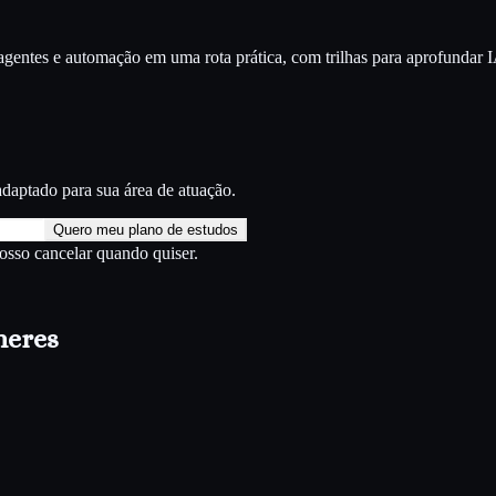
entes e automação em uma rota prática, com trilhas para aprofundar
I
daptado para sua área de atuação.
Quero meu plano de estudos
Posso cancelar quando quiser.
heres