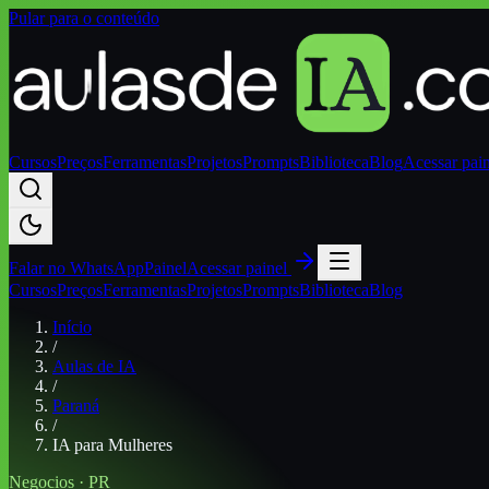
Pular para o conteúdo
Cursos
Preços
Ferramentas
Projetos
Prompts
Biblioteca
Blog
Acessar pai
Falar no
WhatsApp
Painel
Acessar painel
Cursos
Preços
Ferramentas
Projetos
Prompts
Biblioteca
Blog
Início
/
Aulas de IA
/
Paraná
/
IA para Mulheres
Negocios
·
PR