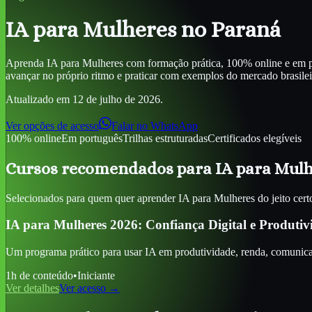
IA para Mulheres
no Paraná
Aprenda
IA para Mulheres
com formação prática, 100% online e em po
avançar no próprio ritmo e praticar com exemplos do mercado brasileiro,
Atualizado em
12 de julho de 2026
.
Ver opções de acesso
Falar no WhatsApp
100% online
Em português
Trilhas estruturadas
Certificados elegíveis
Cursos recomendados para
IA para Mul
Selecionados para quem quer aprender
IA para Mulheres
do jeito cert
IA para Mulheres 2026: Confiança Digital e Produtiv
Um programa prático para usar IA em produtividade, renda, comunicaç
1
h de conteúdo
•
Iniciante
Ver detalhes
Ver acesso →