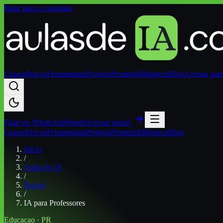
Pular para o conteúdo
Cursos
Preços
Ferramentas
Projetos
Prompts
Biblioteca
Blog
Acessar pai
Falar no
WhatsApp
Painel
Acessar painel
Cursos
Preços
Ferramentas
Projetos
Prompts
Biblioteca
Blog
Início
/
Aulas de IA
/
Paraná
/
IA para Professores
Educacao
·
PR