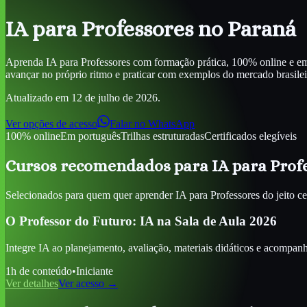
IA para Professores
no Paraná
Aprenda
IA para Professores
com formação prática, 100% online e em 
avançar no próprio ritmo e praticar com exemplos do mercado brasileiro,
Atualizado em
12 de julho de 2026
.
Ver opções de acesso
Falar no WhatsApp
100% online
Em português
Trilhas estruturadas
Certificados elegíveis
Cursos recomendados para
IA para Prof
Selecionados para quem quer aprender
IA para Professores
do jeito ce
O Professor do Futuro: IA na Sala de Aula 2026
Integre IA ao planejamento, avaliação, materiais didáticos e acompa
1
h de conteúdo
•
Iniciante
Ver detalhes
Ver acesso →