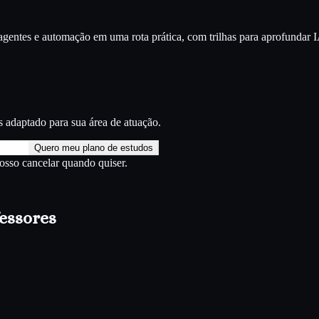
entes e automação em uma rota prática, com trilhas para aprofundar
I
s
adaptado para sua área de atuação.
Quero meu plano de estudos
Posso cancelar quando quiser.
fessores