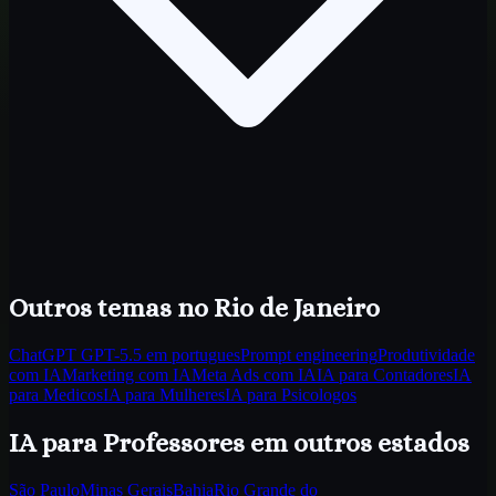
Outros temas
no Rio de Janeiro
ChatGPT GPT-5.5 em portugues
Prompt engineering
Produtividade
com IA
Marketing com IA
Meta Ads com IA
IA para Contadores
IA
para Medicos
IA para Mulheres
IA para Psicologos
IA para Professores
em outros estados
São Paulo
Minas Gerais
Bahia
Rio Grande do