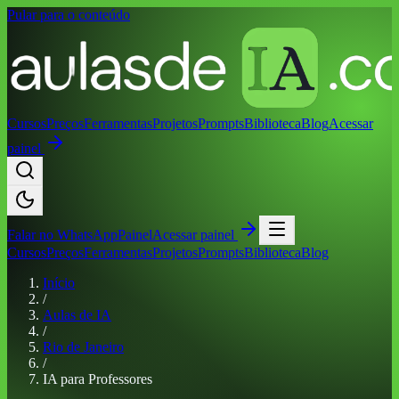
Pular para o conteúdo
Cursos
Preços
Ferramentas
Projetos
Prompts
Biblioteca
Blog
Acessar
painel
Falar no
WhatsApp
Painel
Acessar painel
Cursos
Preços
Ferramentas
Projetos
Prompts
Biblioteca
Blog
Início
/
Aulas de IA
/
Rio de Janeiro
/
IA para Professores