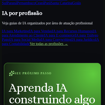
Sul
Paraná
Pernambuco
Ceará
Pará
Santa Catarina
Goiás
IA por profissão
Veja guias de IA organizados por área de atuação profissional
IA para
Marketing
IA para
Vendas
IA para
Recursos Humanos
IA
para
Atendimento ao Cliente
IA para
E-commerce
IA para
Tráfego
Pago
IA para
Social Media
IA para
Copywriting
IA para
Jurídico
IA
para
Contabilidade
Ver todas as profissões →
SEU PRÓXIMO PASSO
Aprenda IA
construindo algo