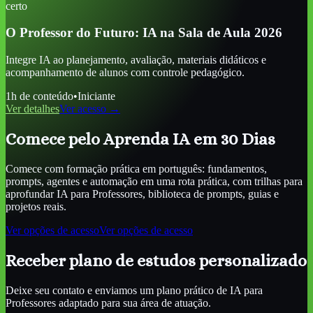
certo
O Professor do Futuro: IA na Sala de Aula 2026
Integre IA ao planejamento, avaliação, materiais didáticos e
acompanhamento de alunos com controle pedagógico.
1
h de conteúdo
•
Iniciante
Ver detalhes
Ver acesso →
Comece pelo Aprenda IA em 30 Dias
Comece com formação prática em português: fundamentos,
prompts, agentes e automação em uma rota prática, com trilhas para
aprofundar
IA para Professores
, biblioteca de prompts, guias e
projetos reais.
Ver opções de acesso
Ver opções de acesso
Receber plano de estudos personalizado
Deixe seu contato e enviamos um plano prático de
IA para
Professores
adaptado para sua área de atuação.