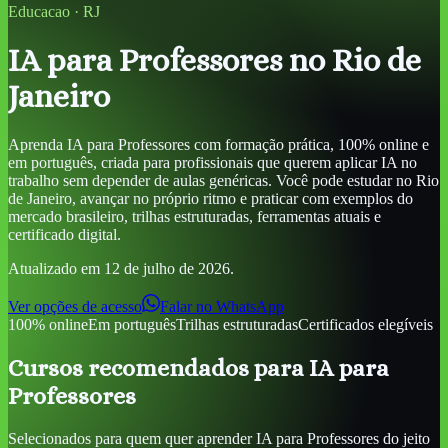
Educacao
·
RJ
IA para Professores
no Rio de
Janeiro
Aprenda
IA para Professores
com formação prática, 100% online e
em português, criada para profissionais que querem aplicar IA no
trabalho sem depender de aulas genéricas. Você pode estudar
no Rio
de Janeiro
, avançar no próprio ritmo e praticar com exemplos do
mercado brasileiro, trilhas estruturadas, ferramentas atuais e
certificado digital.
Atualizado em
12 de julho de 2026
.
Ver opções de acesso
Falar no WhatsApp
100% online
Em português
Trilhas estruturadas
Certificados elegíveis
Cursos recomendados para
IA para
Professores
Selecionados para quem quer aprender
IA para Professores
do jeito