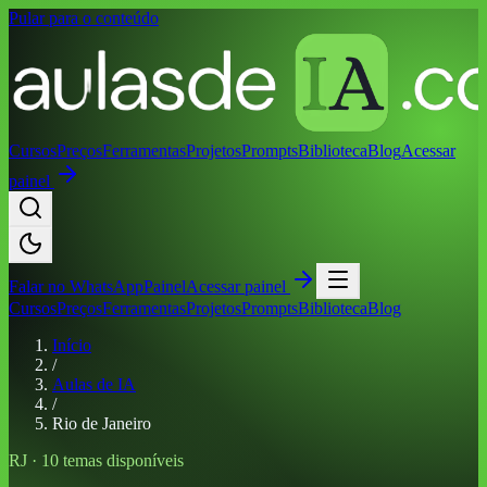
Pular para o conteúdo
Cursos
Preços
Ferramentas
Projetos
Prompts
Biblioteca
Blog
Acessar
painel
Falar no
WhatsApp
Painel
Acessar painel
Cursos
Preços
Ferramentas
Projetos
Prompts
Biblioteca
Blog
Início
/
Aulas de IA
/
Rio de Janeiro
RJ
·
10
temas disponíveis