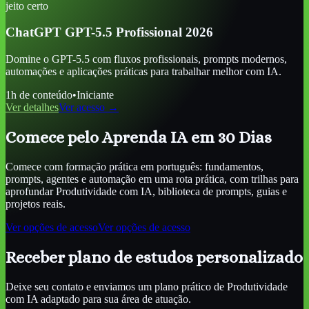
jeito certo
ChatGPT GPT-5.5 Profissional 2026
Domine o GPT-5.5 com fluxos profissionais, prompts modernos,
automações e aplicações práticas para trabalhar melhor com IA.
1
h de conteúdo
•
Iniciante
Ver detalhes
Ver acesso →
Comece pelo Aprenda IA em 30 Dias
Comece com formação prática em português: fundamentos,
prompts, agentes e automação em uma rota prática, com trilhas para
aprofundar
Produtividade com IA
, biblioteca de prompts, guias e
projetos reais.
Ver opções de acesso
Ver opções de acesso
Receber plano de estudos personalizado
Deixe seu contato e enviamos um plano prático de
Produtividade
com IA
adaptado para sua área de atuação.