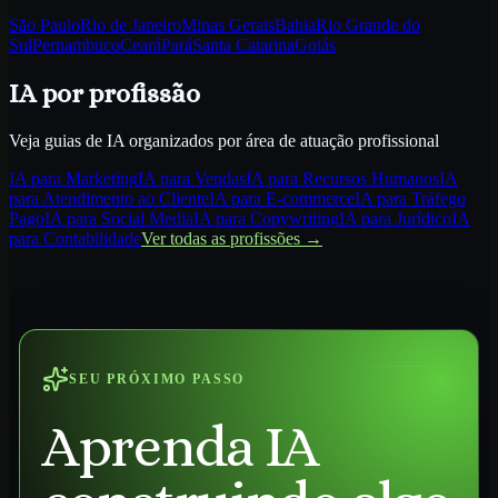
São Paulo
Rio de Janeiro
Minas Gerais
Bahia
Rio Grande do
Sul
Pernambuco
Ceará
Pará
Santa Catarina
Goiás
IA por profissão
Veja guias de IA organizados por área de atuação profissional
IA para
Marketing
IA para
Vendas
IA para
Recursos Humanos
IA
para
Atendimento ao Cliente
IA para
E-commerce
IA para
Tráfego
Pago
IA para
Social Media
IA para
Copywriting
IA para
Jurídico
IA
para
Contabilidade
Ver todas as profissões →
SEU PRÓXIMO PASSO
Aprenda IA