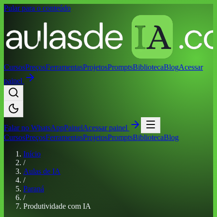
Pular para o conteúdo
Cursos
Preços
Ferramentas
Projetos
Prompts
Biblioteca
Blog
Acessar
painel
Falar no
WhatsApp
Painel
Acessar painel
Cursos
Preços
Ferramentas
Projetos
Prompts
Biblioteca
Blog
Início
/
Aulas de IA
/
Paraná
/
Produtividade com IA