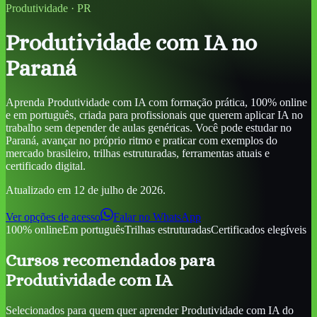
Produtividade
·
PR
Produtividade com IA
no
Paraná
Aprenda
Produtividade com IA
com formação prática, 100% online
e em português, criada para profissionais que querem aplicar IA no
trabalho sem depender de aulas genéricas. Você pode estudar
no
Paraná
, avançar no próprio ritmo e praticar com exemplos do
mercado brasileiro, trilhas estruturadas, ferramentas atuais e
certificado digital.
Atualizado em
12 de julho de 2026
.
Ver opções de acesso
Falar no WhatsApp
100% online
Em português
Trilhas estruturadas
Certificados elegíveis
Cursos recomendados para
Produtividade com IA
Selecionados para quem quer aprender
Produtividade com IA
do