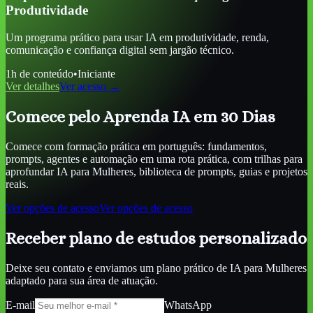
Produtividade
Um programa prático para usar IA em produtividade, renda,
comunicação e confiança digital sem jargão técnico.
1
h de conteúdo
•
Iniciante
Ver detalhes
Ver acesso →
Comece pelo Aprenda IA em 30 Dias
Comece com formação prática em português: fundamentos,
prompts, agentes e automação em uma rota prática, com trilhas para
aprofundar
IA para Mulheres
, biblioteca de prompts, guias e projetos
reais.
Ver opções de acesso
Ver opções de acesso
Receber plano de estudos personalizado
Deixe seu contato e enviamos um plano prático de
IA para Mulheres
adaptado para sua área de atuação.
E-mail
WhatsApp