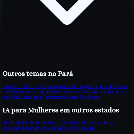
Outros temas
no Pará
ChatGPT GPT-5.5 em portugues
Prompt engineering
Produtividade
com IA
Marketing com IA
Meta Ads com IA
IA para Contadores
IA
para Medicos
IA para Professores
IA para Psicologos
IA para Mulheres
em outros estados
São Paulo
Rio de Janeiro
Minas Gerais
Bahia
Rio Grande do
Sul
Paraná
Pernambuco
Ceará
Santa Catarina
Goiás