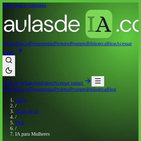
Pular para o conteúdo
Cursos
Preços
Ferramentas
Projetos
Prompts
Biblioteca
Blog
Acessar
painel
Falar no
WhatsApp
Painel
Acessar painel
Cursos
Preços
Ferramentas
Projetos
Prompts
Biblioteca
Blog
Início
/
Aulas de IA
/
Pará
/
IA para Mulheres