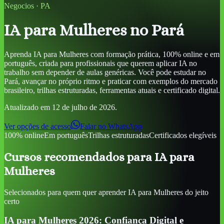
Negocios
·
PA
IA para Mulheres
no Pará
Aprenda
IA para Mulheres
com formação prática, 100% online e em
português, criada para profissionais que querem aplicar IA no
trabalho sem depender de aulas genéricas. Você pode estudar
no
Pará
, avançar no próprio ritmo e praticar com exemplos do mercado
brasileiro, trilhas estruturadas, ferramentas atuais e certificado digital.
Atualizado em
12 de julho de 2026
.
Ver opções de acesso
Falar no WhatsApp
100% online
Em português
Trilhas estruturadas
Certificados elegíveis
Cursos recomendados para
IA para
Mulheres
Selecionados para quem quer aprender
IA para Mulheres
do jeito
certo
IA para Mulheres 2026: Confiança Digital e