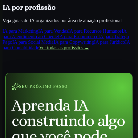
IA por profissão
Veja guias de IA organizados por área de atuação profissional
IA para
Marketing
IA para
Vendas
IA para
Recursos Humanos
IA
para
Atendimento ao Cliente
IA para
E-commerce
IA para
Tráfego
Pago
IA para
Social Media
IA para
Copywriting
IA para
Jurídico
IA
para
Contabilidade
Ver todas as profissões →
SEU PRÓXIMO PASSO
Aprenda IA
construindo algo
que você pode