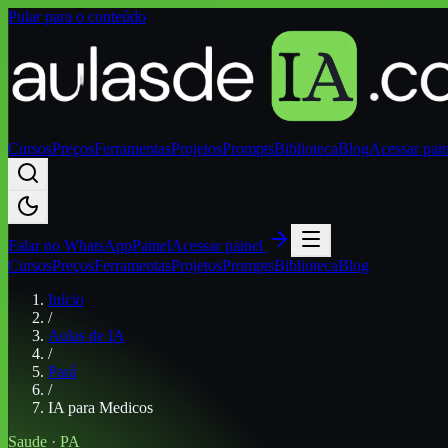
Pular para o conteúdo
Cursos
Preços
Ferramentas
Projetos
Prompts
Biblioteca
Blog
Acessar pai
Falar no
WhatsApp
Painel
Acessar painel
Cursos
Preços
Ferramentas
Projetos
Prompts
Biblioteca
Blog
Início
/
Aulas de IA
/
Pará
/
IA para Medicos
Saude
·
PA