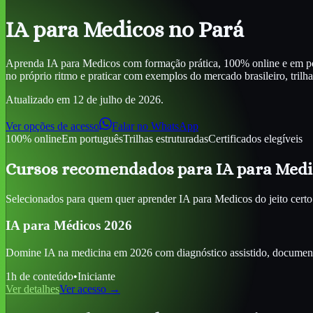
IA para Medicos
no Pará
Aprenda
IA para Medicos
com formação prática, 100% online e em por
no próprio ritmo e praticar com exemplos do mercado brasileiro, trilhas 
Atualizado em
12 de julho de 2026
.
Ver opções de acesso
Falar no WhatsApp
100% online
Em português
Trilhas estruturadas
Certificados elegíveis
Cursos recomendados para
IA para Medi
Selecionados para quem quer aprender
IA para Medicos
do jeito certo
IA para Médicos 2026
Domine IA na medicina em 2026 com diagnóstico assistido, documenta
1
h de conteúdo
•
Iniciante
Ver detalhes
Ver acesso →