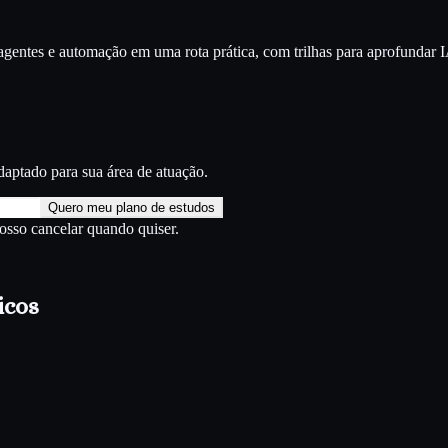
entes e automação em uma rota prática, com trilhas para aprofundar
I
aptado para sua área de atuação.
Quero meu plano de estudos
Posso cancelar quando quiser.
icos