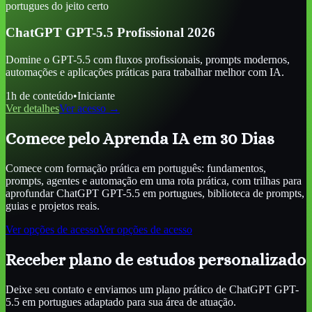
portugues
do jeito certo
ChatGPT GPT-5.5 Profissional 2026
Domine o GPT-5.5 com fluxos profissionais, prompts modernos,
automações e aplicações práticas para trabalhar melhor com IA.
1
h de conteúdo
•
Iniciante
Ver detalhes
Ver acesso →
Comece pelo Aprenda IA em 30 Dias
Comece com formação prática em português: fundamentos,
prompts, agentes e automação em uma rota prática, com trilhas para
aprofundar
ChatGPT GPT-5.5 em portugues
, biblioteca de prompts,
guias e projetos reais.
Ver opções de acesso
Ver opções de acesso
Receber plano de estudos personalizado
Deixe seu contato e enviamos um plano prático de
ChatGPT GPT-
5.5 em portugues
adaptado para sua área de atuação.