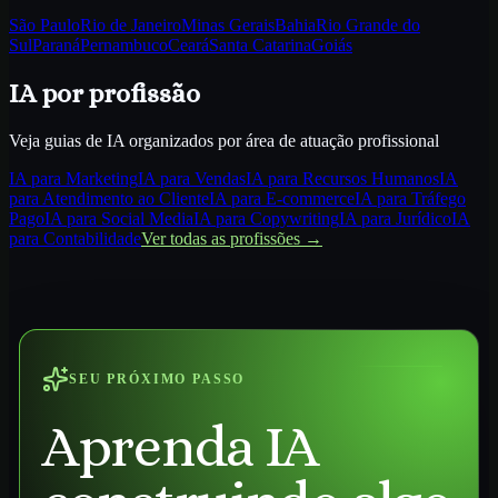
São Paulo
Rio de Janeiro
Minas Gerais
Bahia
Rio Grande do
Sul
Paraná
Pernambuco
Ceará
Santa Catarina
Goiás
IA por profissão
Veja guias de IA organizados por área de atuação profissional
IA para
Marketing
IA para
Vendas
IA para
Recursos Humanos
IA
para
Atendimento ao Cliente
IA para
E-commerce
IA para
Tráfego
Pago
IA para
Social Media
IA para
Copywriting
IA para
Jurídico
IA
para
Contabilidade
Ver todas as profissões →
SEU PRÓXIMO PASSO
Aprenda IA