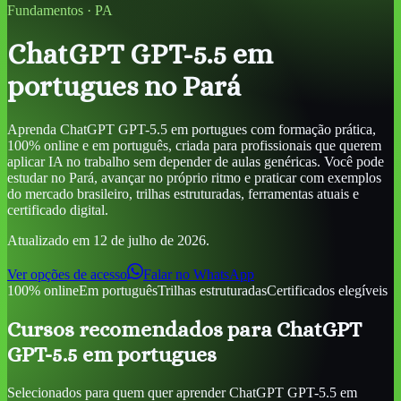
Fundamentos
·
PA
ChatGPT GPT-5.5 em
portugues
no Pará
Aprenda
ChatGPT GPT-5.5 em portugues
com formação prática,
100% online e em português, criada para profissionais que querem
aplicar IA no trabalho sem depender de aulas genéricas. Você pode
estudar
no Pará
, avançar no próprio ritmo e praticar com exemplos
do mercado brasileiro, trilhas estruturadas, ferramentas atuais e
certificado digital.
Atualizado em
12 de julho de 2026
.
Ver opções de acesso
Falar no WhatsApp
100% online
Em português
Trilhas estruturadas
Certificados elegíveis
Cursos recomendados para
ChatGPT
GPT-5.5 em portugues
Selecionados para quem quer aprender
ChatGPT GPT-5.5 em