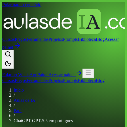
Pular para o conteúdo
Cursos
Preços
Ferramentas
Projetos
Prompts
Biblioteca
Blog
Acessar
painel
Falar no
WhatsApp
Painel
Acessar painel
Cursos
Preços
Ferramentas
Projetos
Prompts
Biblioteca
Blog
Início
/
Aulas de IA
/
Pará
/
ChatGPT GPT-5.5 em portugues