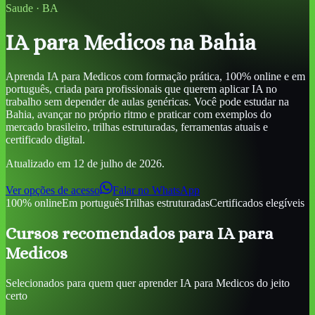
Saude
·
BA
IA para Medicos
na Bahia
Aprenda
IA para Medicos
com formação prática, 100% online e em
português, criada para profissionais que querem aplicar IA no
trabalho sem depender de aulas genéricas. Você pode estudar
na
Bahia
, avançar no próprio ritmo e praticar com exemplos do
mercado brasileiro, trilhas estruturadas, ferramentas atuais e
certificado digital.
Atualizado em
12 de julho de 2026
.
Ver opções de acesso
Falar no WhatsApp
100% online
Em português
Trilhas estruturadas
Certificados elegíveis
Cursos recomendados para
IA para
Medicos
Selecionados para quem quer aprender
IA para Medicos
do jeito
certo