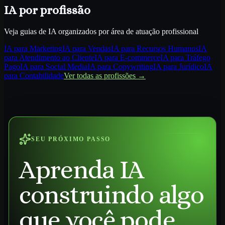
IA por profissão
Veja guias de IA organizados por área de atuação profissional
IA para
Marketing
IA para
Vendas
IA para
Recursos Humanos
IA
para
Atendimento ao Cliente
IA para
E-commerce
IA para
Tráfego
Pago
IA para
Social Media
IA para
Copywriting
IA para
Jurídico
IA
para
Contabilidade
Ver todas as profissões →
SEU PRÓXIMO PASSO
Aprenda IA
construindo algo
que você pode