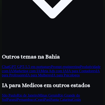
Outros temas
na Bahia
ChatGPT GPT-5.5 em portugues
Prompt engineering
Produtividade
com IA
Marketing com IA
Meta Ads com IA
IA para Contadores
IA
para Professores
IA para Mulheres
IA para Psicologos
IA para Medicos
em outros estados
São Paulo
Rio de Janeiro
Minas Gerais
Rio Grande do
Sul
Paraná
Pernambuco
Ceará
Pará
Santa Catarina
Goiás