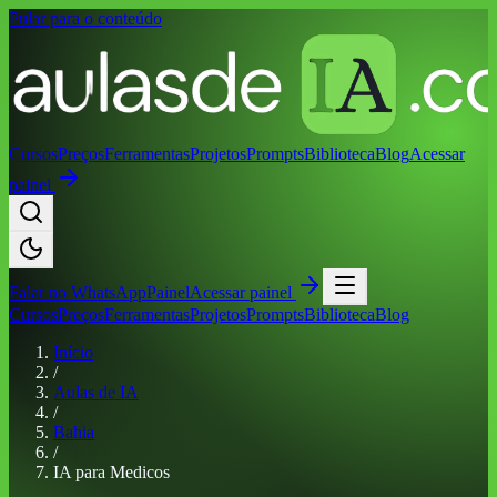
Pular para o conteúdo
Cursos
Preços
Ferramentas
Projetos
Prompts
Biblioteca
Blog
Acessar
painel
Falar no
WhatsApp
Painel
Acessar painel
Cursos
Preços
Ferramentas
Projetos
Prompts
Biblioteca
Blog
Início
/
Aulas de IA
/
Bahia
/
IA para Medicos