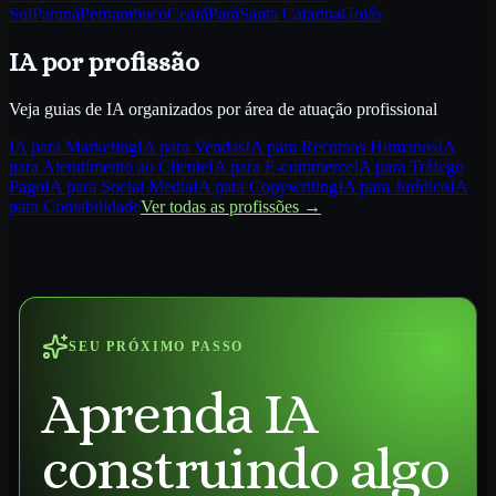
Sul
Paraná
Pernambuco
Ceará
Pará
Santa Catarina
Goiás
IA por profissão
Veja guias de IA organizados por área de atuação profissional
IA para
Marketing
IA para
Vendas
IA para
Recursos Humanos
IA
para
Atendimento ao Cliente
IA para
E-commerce
IA para
Tráfego
Pago
IA para
Social Media
IA para
Copywriting
IA para
Jurídico
IA
para
Contabilidade
Ver todas as profissões →
SEU PRÓXIMO PASSO
Aprenda IA
construindo algo