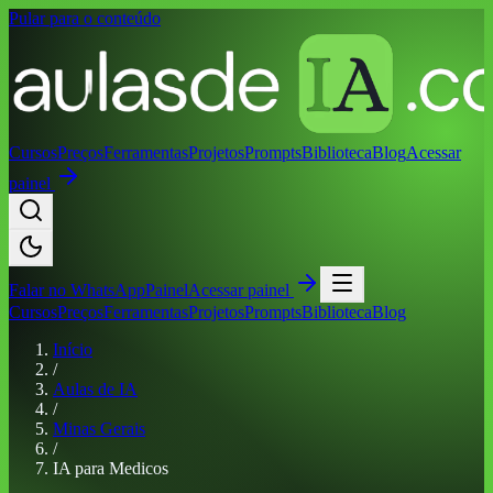
Pular para o conteúdo
Cursos
Preços
Ferramentas
Projetos
Prompts
Biblioteca
Blog
Acessar
painel
Falar no
WhatsApp
Painel
Acessar painel
Cursos
Preços
Ferramentas
Projetos
Prompts
Biblioteca
Blog
Início
/
Aulas de IA
/
Minas Gerais
/
IA para Medicos