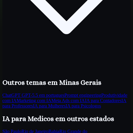
Outros temas
em Minas Gerais
ChatGPT GPT-5.5 em portugues
Prompt engineering
Produtividade
com IA
Marketing com IA
Meta Ads com IA
IA para Contadores
IA
para Professores
IA para Mulheres
IA para Psicologos
IA para Medicos
em outros estados
São Paulo
Rio de Janeiro
Bahia
Rio Grande do