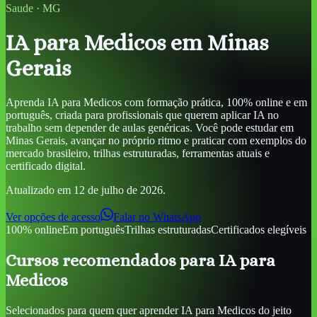
Saude
·
MG
IA para Medicos
em Minas
Gerais
Aprenda
IA para Medicos
com formação prática, 100% online e em
português, criada para profissionais que querem aplicar IA no
trabalho sem depender de aulas genéricas. Você pode estudar
em
Minas Gerais
, avançar no próprio ritmo e praticar com exemplos do
mercado brasileiro, trilhas estruturadas, ferramentas atuais e
certificado digital.
Atualizado em
12 de julho de 2026
.
Ver opções de acesso
Falar no WhatsApp
100% online
Em português
Trilhas estruturadas
Certificados elegíveis
Cursos recomendados para
IA para
Medicos
Selecionados para quem quer aprender
IA para Medicos
do jeito