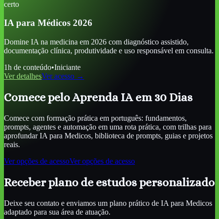
certo
IA para Médicos 2026
Domine IA na medicina em 2026 com diagnóstico assistido,
documentação clínica, produtividade e uso responsável em consulta.
1
h de conteúdo
•
Iniciante
Ver detalhes
Ver acesso →
Comece pelo Aprenda IA em 30 Dias
Comece com formação prática em português: fundamentos,
prompts, agentes e automação em uma rota prática, com trilhas para
aprofundar
IA para Medicos
, biblioteca de prompts, guias e projetos
reais.
Ver opções de acesso
Ver opções de acesso
Receber plano de estudos personalizado
Deixe seu contato e enviamos um plano prático de
IA para Medicos
adaptado para sua área de atuação.