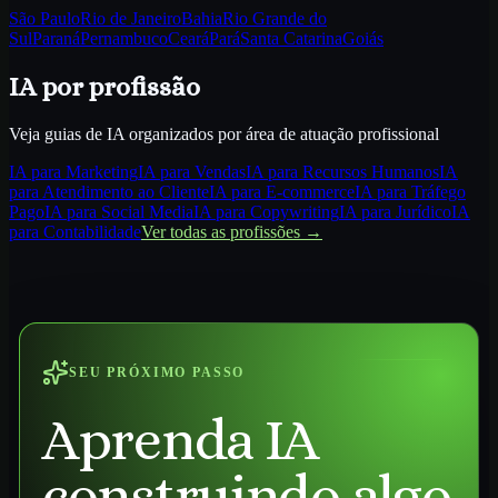
São Paulo
Rio de Janeiro
Bahia
Rio Grande do
Sul
Paraná
Pernambuco
Ceará
Pará
Santa Catarina
Goiás
IA por profissão
Veja guias de IA organizados por área de atuação profissional
IA para
Marketing
IA para
Vendas
IA para
Recursos Humanos
IA
para
Atendimento ao Cliente
IA para
E-commerce
IA para
Tráfego
Pago
IA para
Social Media
IA para
Copywriting
IA para
Jurídico
IA
para
Contabilidade
Ver todas as profissões →
SEU PRÓXIMO PASSO
Aprenda IA
construindo algo