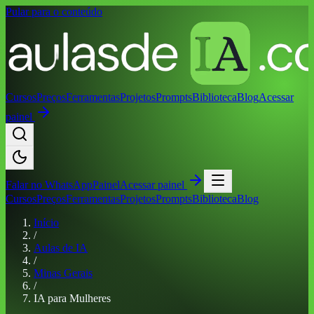
Pular para o conteúdo
Cursos
Preços
Ferramentas
Projetos
Prompts
Biblioteca
Blog
Acessar
painel
Falar no
WhatsApp
Painel
Acessar painel
Cursos
Preços
Ferramentas
Projetos
Prompts
Biblioteca
Blog
Início
/
Aulas de IA
/
Minas Gerais
/
IA para Mulheres