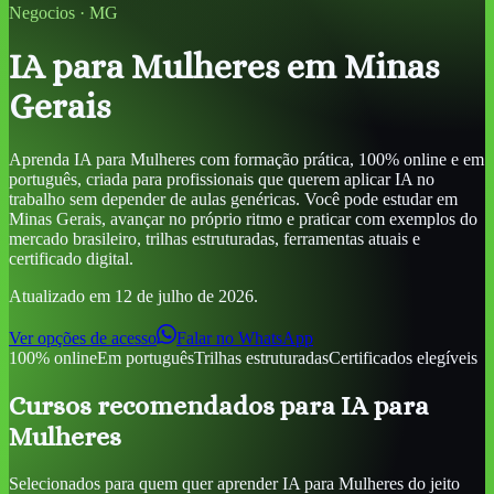
Negocios
·
MG
IA para Mulheres
em Minas
Gerais
Aprenda
IA para Mulheres
com formação prática, 100% online e em
português, criada para profissionais que querem aplicar IA no
trabalho sem depender de aulas genéricas. Você pode estudar
em
Minas Gerais
, avançar no próprio ritmo e praticar com exemplos do
mercado brasileiro, trilhas estruturadas, ferramentas atuais e
certificado digital.
Atualizado em
12 de julho de 2026
.
Ver opções de acesso
Falar no WhatsApp
100% online
Em português
Trilhas estruturadas
Certificados elegíveis
Cursos recomendados para
IA para
Mulheres
Selecionados para quem quer aprender
IA para Mulheres
do jeito