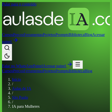
Pular para o conteúdo
Cursos
Preços
Ferramentas
Projetos
Prompts
Biblioteca
Blog
Acessar
painel
Falar no
WhatsApp
Painel
Acessar painel
Cursos
Preços
Ferramentas
Projetos
Prompts
Biblioteca
Blog
Início
/
Aulas de IA
/
São Paulo
/
IA para Mulheres