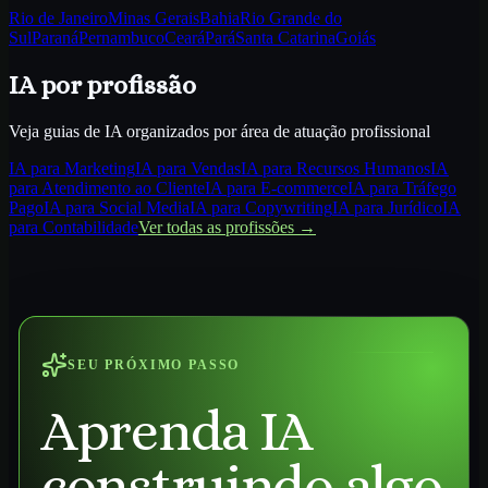
Rio de Janeiro
Minas Gerais
Bahia
Rio Grande do
Sul
Paraná
Pernambuco
Ceará
Pará
Santa Catarina
Goiás
IA por profissão
Veja guias de IA organizados por área de atuação profissional
IA para
Marketing
IA para
Vendas
IA para
Recursos Humanos
IA
para
Atendimento ao Cliente
IA para
E-commerce
IA para
Tráfego
Pago
IA para
Social Media
IA para
Copywriting
IA para
Jurídico
IA
para
Contabilidade
Ver todas as profissões →
SEU PRÓXIMO PASSO
Aprenda IA
construindo algo