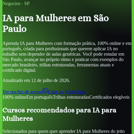
Negocios
·
SP
IA para Mulheres
em São
Paulo
Aprenda
IA para Mulheres
com formação prática, 100% online e em
português, criada para profissionais que querem aplicar IA no
trabalho sem depender de aulas genéricas. Você pode estudar
em
São Paulo
, avançar no próprio ritmo e praticar com exemplos do
mercado brasileiro, trilhas estruturadas, ferramentas atuais e
certificado digital.
Atualizado em
12 de julho de 2026
.
Ver opções de acesso
Falar no WhatsApp
100% online
Em português
Trilhas estruturadas
Certificados elegíveis
Cursos recomendados para
IA para
Mulheres
Selecionados para quem quer aprender
IA para Mulheres
do jeito