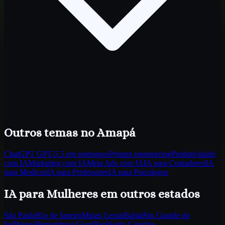
Outros temas
no Amapá
ChatGPT GPT-5.5 em portugues
Prompt engineering
Produtividade
com IA
Marketing com IA
Meta Ads com IA
IA para Contadores
IA
para Medicos
IA para Professores
IA para Psicologos
IA para Mulheres
em outros estados
São Paulo
Rio de Janeiro
Minas Gerais
Bahia
Rio Grande do
Sul
Paraná
Pernambuco
Ceará
Pará
Santa Catarina