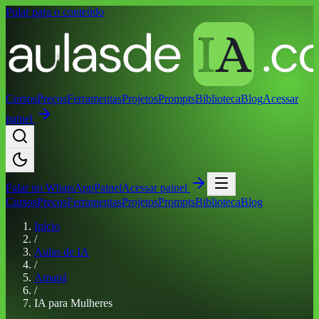
Pular para o conteúdo
Cursos
Preços
Ferramentas
Projetos
Prompts
Biblioteca
Blog
Acessar
painel
Falar no
WhatsApp
Painel
Acessar painel
Cursos
Preços
Ferramentas
Projetos
Prompts
Biblioteca
Blog
Início
/
Aulas de IA
/
Amapá
/
IA para Mulheres