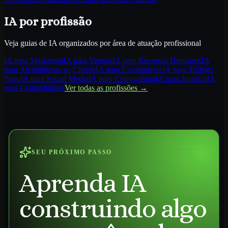
IA por profissão
Veja guias de IA organizados por área de atuação profissional
IA para
Marketing
IA para
Vendas
IA para
Recursos Humanos
IA
para
Atendimento ao Cliente
IA para
E-commerce
IA para
Tráfego
Pago
IA para
Social Media
IA para
Copywriting
IA para
Jurídico
IA
para
Contabilidade
Ver todas as profissões →
SEU PRÓXIMO PASSO
Aprenda IA
construindo algo