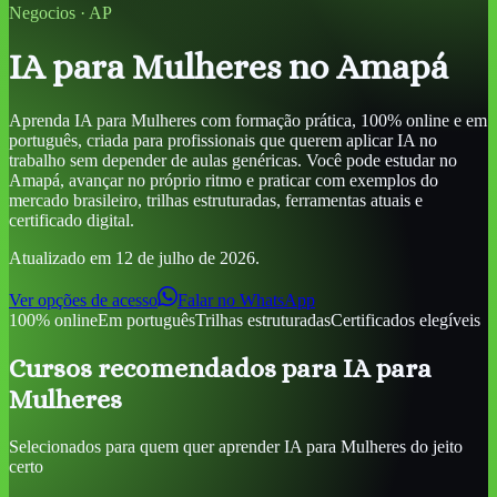
Negocios
·
AP
IA para Mulheres
no Amapá
Aprenda
IA para Mulheres
com formação prática, 100% online e em
português, criada para profissionais que querem aplicar IA no
trabalho sem depender de aulas genéricas. Você pode estudar
no
Amapá
, avançar no próprio ritmo e praticar com exemplos do
mercado brasileiro, trilhas estruturadas, ferramentas atuais e
certificado digital.
Atualizado em
12 de julho de 2026
.
Ver opções de acesso
Falar no WhatsApp
100% online
Em português
Trilhas estruturadas
Certificados elegíveis
Cursos recomendados para
IA para
Mulheres
Selecionados para quem quer aprender
IA para Mulheres
do jeito
certo