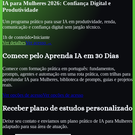
IA para Mulheres 2026: Confiança Digital e
Produtividade
Um programa prático para usar IA em produtividade, renda,
comunicação e confiança digital sem jargão técnico.
1
h de conteúdo
•
Iniciante
Ver detalhes
Ver acesso →
Comece pelo Aprenda IA em 30 Dias
Comece com formação prática em português: fundamentos,
prompts, agentes e automação em uma rota prática, com trilhas para
aprofundar
IA para Mulheres
, biblioteca de prompts, guias e projetos
reais.
Ver opções de acesso
Ver opções de acesso
Receber plano de estudos personalizado
Deixe seu contato e enviamos um plano prático de
IA para Mulheres
adaptado para sua área de atuação.