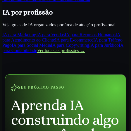
IA por profissão
Veja guias de IA organizados por área de atuação profissional
IA para
Marketing
IA para
Vendas
IA para
Recursos Humanos
IA
para
Atendimento ao Cliente
IA para
E-commerce
IA para
Tráfego
Pago
IA para
Social Media
IA para
Copywriting
IA para
Jurídico
IA
para
Contabilidade
Ver todas as profissões →
SEU PRÓXIMO PASSO
Aprenda IA
construindo algo