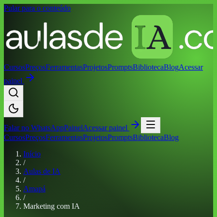
Pular para o conteúdo
Cursos
Preços
Ferramentas
Projetos
Prompts
Biblioteca
Blog
Acessar
painel
Falar no
WhatsApp
Painel
Acessar painel
Cursos
Preços
Ferramentas
Projetos
Prompts
Biblioteca
Blog
Início
/
Aulas de IA
/
Amapá
/
Marketing com IA