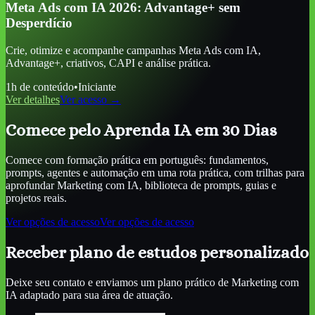
Meta Ads com IA 2026: Advantage+ sem
Desperdício
Crie, otimize e acompanhe campanhas Meta Ads com IA,
Advantage+, criativos, CAPI e análise prática.
1
h de conteúdo
•
Iniciante
Ver detalhes
Ver acesso →
Comece pelo Aprenda IA em 30 Dias
Comece com formação prática em português: fundamentos,
prompts, agentes e automação em uma rota prática, com trilhas para
aprofundar
Marketing com IA
, biblioteca de prompts, guias e
projetos reais.
Ver opções de acesso
Ver opções de acesso
Receber plano de estudos personalizado
Deixe seu contato e enviamos um plano prático de
Marketing com
IA
adaptado para sua área de atuação.