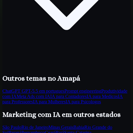
Outros temas
no Amapá
ChatGPT GPT-5.5 em portugues
Prompt engineering
Produtividade
com IA
Meta Ads com IA
IA para Contadores
IA para Medicos
IA
para Professores
IA para Mulheres
IA para Psicologos
Marketing com IA
em outros estados
São Paulo
Rio de Janeiro
Minas Gerais
Bahia
Rio Grande do
Sul
Paraná
Pernambuco
Ceará
Pará
Santa Catarina