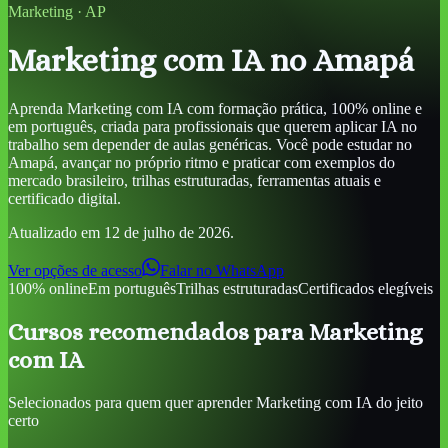
Marketing
·
AP
Marketing com IA
no Amapá
Aprenda
Marketing com IA
com formação prática, 100% online e
em português, criada para profissionais que querem aplicar IA no
trabalho sem depender de aulas genéricas. Você pode estudar
no
Amapá
, avançar no próprio ritmo e praticar com exemplos do
mercado brasileiro, trilhas estruturadas, ferramentas atuais e
certificado digital.
Atualizado em
12 de julho de 2026
.
Ver opções de acesso
Falar no WhatsApp
100% online
Em português
Trilhas estruturadas
Certificados elegíveis
Cursos recomendados para
Marketing
com IA
Selecionados para quem quer aprender
Marketing com IA
do jeito
certo