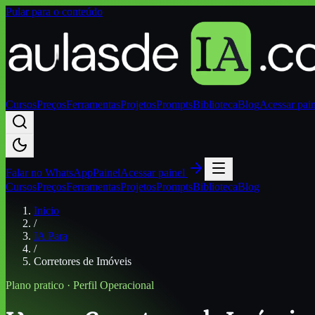
Pular para o conteúdo
Cursos
Preços
Ferramentas
Projetos
Prompts
Biblioteca
Blog
Acessar pai
Falar no
WhatsApp
Painel
Acessar painel
Cursos
Preços
Ferramentas
Projetos
Prompts
Biblioteca
Blog
Inicio
/
IA Para
/
Corretores de Imóveis
Plano pratico · Perfil
Operacional