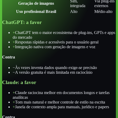
Sim,
Via plug-ins
Geração de imagens
integrada
externos
Uso profissional Brasil
Alto
Médio-alto
ChatGPT
: a favor
+
ChatGPT tem o maior ecossistema de plug-ins, GPTs e apps
do mercado
+
Respostas rápidas e acessíveis para o usuário geral
+
Integração nativa com geração de imagens e voz
Contra
−
Às vezes inventa dados quando exige-se precisão
−
A versão gratuita é mais limitada em raciocínio
Claude
: a favor
+
Claude raciocina melhor em documentos longos e tarefas
analíticas
+
Tom mais natural e melhor controle de estilo na escrita
+
Janela de contexto ampla para manuais, jurídico e papers
Contra