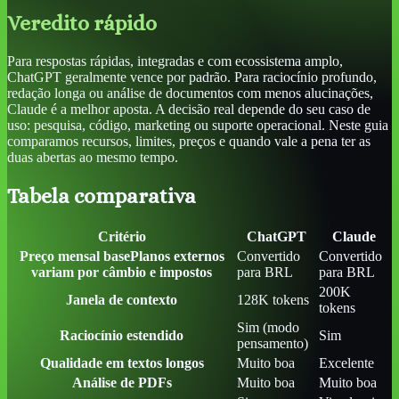
Veredito rápido
Para respostas rápidas, integradas e com ecossistema amplo,
ChatGPT geralmente vence por padrão. Para raciocínio profundo,
redação longa ou análise de documentos com menos alucinações,
Claude é a melhor aposta. A decisão real depende do seu caso de
uso: pesquisa, código, marketing ou suporte operacional. Neste guia
comparamos recursos, limites, preços e quando vale a pena ter as
duas abertas ao mesmo tempo.
Tabela comparativa
Critério
ChatGPT
Claude
Preço mensal base
Planos externos
Convertido
Convertido
variam por câmbio e impostos
para BRL
para BRL
200K
Janela de contexto
128K tokens
tokens
Sim (modo
Raciocínio estendido
Sim
pensamento)
Qualidade em textos longos
Muito boa
Excelente
Análise de PDFs
Muito boa
Muito boa