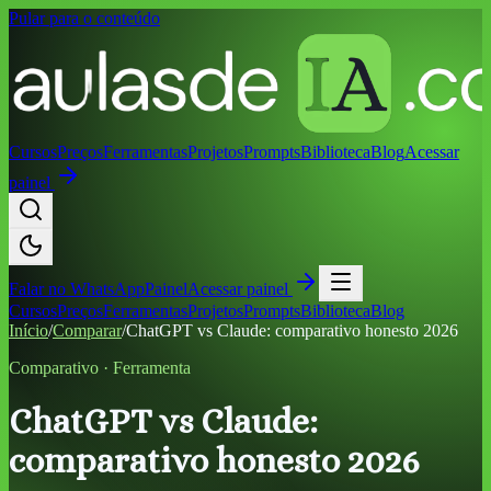
Pular para o conteúdo
Cursos
Preços
Ferramentas
Projetos
Prompts
Biblioteca
Blog
Acessar
painel
Falar no
WhatsApp
Painel
Acessar painel
Cursos
Preços
Ferramentas
Projetos
Prompts
Biblioteca
Blog
Início
/
Comparar
/
ChatGPT vs Claude: comparativo honesto 2026
Comparativo ·
Ferramenta
ChatGPT vs Claude:
comparativo honesto 2026