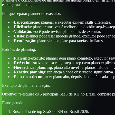
Planner é o componente de um agente (ou agente próprio em sistema mu
estrategista" do agente.
Por que separar planner de executor:
•
Especialização
: planejar e executar exigem skills diferentes.
•
Eficiência
: planejar uma vez é melhor que decidir step-by-step
•
Validação
: você pode revisar plano antes de executar.
•
Custo
: planner pode usar modelo grande, executor pode ser p
•
Reutilização
: plano vira template para tarefas similares.
Padrões de planning:
•
Plan-and-execute
: planner gera plano completo, executor seg
•
ReAct interativo
: pensa e age step a step (sem plano explícito 
•
Hierarchical planning
: plano alto nível → planos médios → 
•
Reactive planning
: replaneja a cada observação significativa.
•
Plan-then-decompose
: plano alto, depois decompõe cada step
Exemplo de planner em ação:
Objetivo: "Pesquise os 5 principais SaaS de RH no Brasil, compare pre
Plano gerado:
Buscar lista de top SaaS de RH no Brasil 2026.