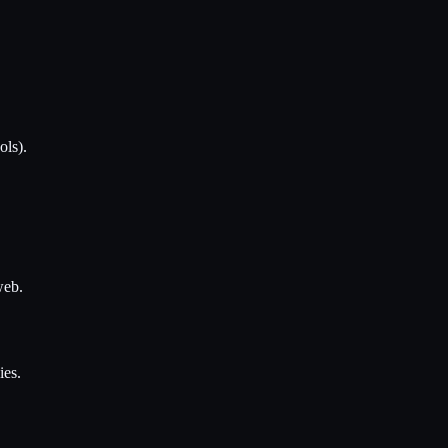
ols).
web.
ies.