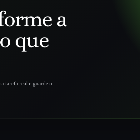
forme a
go que
a tarefa real e guarde o