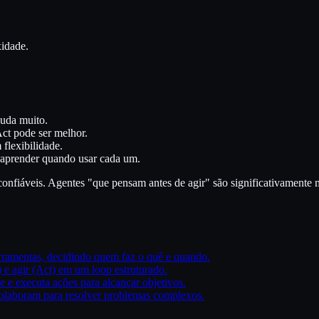
idade.
juda muito.
Act pode ser melhor.
flexibilidade.
e aprender quando usar cada um.
onfiáveis. Agentes "que pensam antes de agir" são significativamente m
ramentas, decidindo quem faz o quê e quando.
) e agir (Act) em um loop estruturado.
e executa ações para alcançar objetivos.
colaboram para resolver problemas complexos.