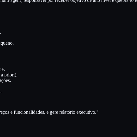
lti-agent) responsável por receber objetivo de alto nível e quebrá-lo
.
equeno.
ue.
a priori).
ações.
.
ços e funcionalidades, e gere relatório executivo."