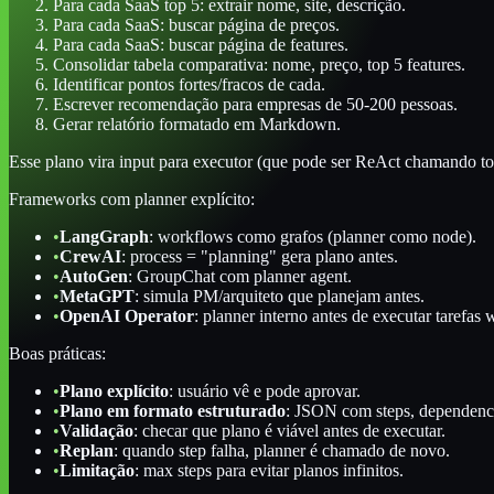
Para cada SaaS top 5: extrair nome, site, descrição.
Para cada SaaS: buscar página de preços.
Para cada SaaS: buscar página de features.
Consolidar tabela comparativa: nome, preço, top 5 features.
Identificar pontos fortes/fracos de cada.
Escrever recomendação para empresas de 50-200 pessoas.
Gerar relatório formatado em Markdown.
Esse plano vira input para executor (que pode ser ReAct chamando to
Frameworks com planner explícito:
•
LangGraph
: workflows como grafos (planner como node).
•
CrewAI
: process = "planning" gera plano antes.
•
AutoGen
: GroupChat com planner agent.
•
MetaGPT
: simula PM/arquiteto que planejam antes.
•
OpenAI Operator
: planner interno antes de executar tarefas 
Boas práticas:
•
Plano explícito
: usuário vê e pode aprovar.
•
Plano em formato estruturado
: JSON com steps, dependenc
•
Validação
: checar que plano é viável antes de executar.
•
Replan
: quando step falha, planner é chamado de novo.
•
Limitação
: max steps para evitar planos infinitos.