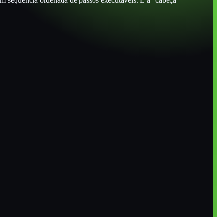
 em sequência ordenada de passos executáveis. É a "cabeça