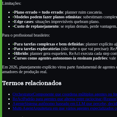
Limitações:
•
Plano errado = tudo errado
: planner ruim cascateia.
•
Modelos podem fazer planos otimistas
: subestimam complex
•
Edge cases
: situações imprevisíveis quebram plano.
•
Custo de replanejamento
: se replan demais, perde vantagem.
Para o profissional brasileiro:
•
Para tarefas complexas e bem definidas
: planner explícito a
•
Para tarefas exploratórias
(não sabe o que vai precisar): Re
•
Híbrido
: planner gera esqueleto, ReAct executa cada step com 
•
Cursos como agentes-autonomos-ia ensinam padrões
: val
Em 2026, planejamento explícito virou parte fundamental de agentes c
amadores de produção real.
Termos relacionados
Orchestrator
Componente que coordena múltiplos agentes ou fer
ReAct
Padrão para agentes que alterna entre raciocinar (Reason
Agente
Sistema autônomo baseado em LLM que percebe, decide 
Multi-Agent
Arquitetura em que vários agentes especializados 