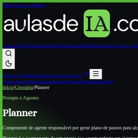
Pular para o conteúdo
Cursos
Preços
Ferramentas
Projetos
Prompts
Biblioteca
Blog
Acessar pai
Falar no
WhatsApp
Painel
Acessar painel
Cursos
Preços
Ferramentas
Projetos
Prompts
Biblioteca
Blog
Início
/
Glossário
/
Planner
Prompts e Agentes
Planner
Componente de agente responsável por gerar plano de passos para alc