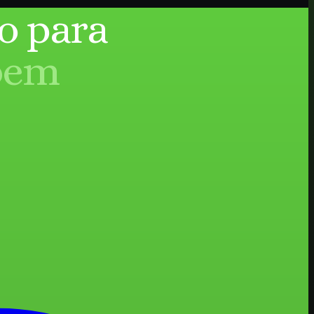
o para
bem