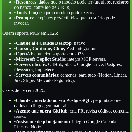
•
Resources
: dados que o modelo pode ler (arquivos, registros
do banco, conteúdo de URLs).
•
Tools
: funções que o modelo pode executar.
•
Prompts
: templates pré-definidos que o usuário pode
invocar.
Quem suporta MCP em 2026:
•
Claude.ai e Claude Desktop
: nativo.
•
Cursor, Continue, Cline, Zed
: integraram.
•
OpenAI
: anunciou suporte em 2025.
•
Microsoft Copilot Studio
: integra MCP servers.
•
Servers oficiais
: GitHub, Slack, Google Drive, Postgres,
filesystem, Puppeteer.
•
Servers comunitários
: centenas, para tudo (Notion, Linear,
Jira, Stripe, Mercado Pago, etc.).
Casos de uso em 2026:
•
Claude conectado ao seu PostgreSQL
: pergunta sobre
dados em linguagem natural.
•
Agente que opera GitHub
: cria PR, revisa código, comenta
issues.
•
Assistente de planejamento
: integra Google Calendar,
Linear e Notion.