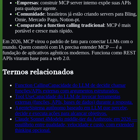
•
Empresas
: construir MCP server interno expõe suas APIs
para qualquer agente.
•
Comunidade
: brasileiros já estão criando servers para Bling,
Omie, Mercado Pago, Notion-pt.
•
Comparado a function calling tradicional
: MCP é mais
portável e cresce mais rápido.
Em 2026, MCP virou o padrão de fato para conectar LLMs com o
mundo. Quem constrói com IA precisa entender MCP — é a
fundação de aplicativos agênticos modernos. Funciona como REST
APIs viraram base para a web 2.0.
Termos relacionados
Function Calling
Capacidade do LLM de decidir chamar
funções/APIs externas com argumentos estruturados.
Tool Use
Capacidade do LLM de invocar ferramentas
externas (funções, APIs, bases de dados) durante a resposta.
Agente
Sistema autônomo baseado em LLM que percebe,
decide e executa ações para alcançar objetivos.
Claude Sonnet 4
Modelo middle-tier da Anthropic em 2026 —
equilíbrio entre qualidade, velocidade e custo, com extended
thinking opcional.