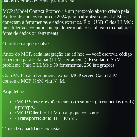
dados externos de forma padronizada.
MCP (Model Context Protocol) é um protocolo aberto criado pela
Anthropic em novembro de 2024 para padronizar como LLMs se
conectam a ferramentas e dados externos. É o "USB-C dos LLMs":
uma interface comum para qualquer modelo se plugar em qualquer
fonte de dados ou ferramenta.
O problema que resolve:
Antes do MCP, cada integração era ad hoc — você escrevia código
específico para cada par (LLM, ferramenta). Resultado: NxM
problema. Para 5 LLMs e 50 ferramentas, 250 integrações.
Com MCP: cada ferramenta expõe MCP server. Cada LLM
consome MCP. NxM vira N+M.
Arquitetura:
•
MCP Server
: expõe recursos (resources), ferramentas (tools)
e prompts.
•
MCP Client
: o LLM ou app que consome.
•
Transporte
: stdio, HTTP/SSE.
Tipos de capacidades expostas: