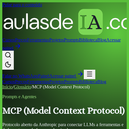
Pular para o conteúdo
Cursos
Preços
Ferramentas
Projetos
Prompts
Biblioteca
Blog
Acessar
painel
Falar no
WhatsApp
Painel
Acessar painel
Cursos
Preços
Ferramentas
Projetos
Prompts
Biblioteca
Blog
Início
/
Glossário
/
MCP (Model Context Protocol)
Prompts e Agentes
MCP (Model Context Protocol)
Protocolo aberto da Anthropic para conectar LLMs a ferramentas e