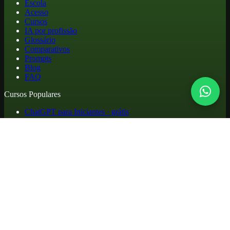
Escola
Acesso
Cursos
IA por profissão
Glossário
Comparativos
Prompts
Blog
FAQ
Cursos Populares
ChatGPT para Iniciantes · grátis
Aprenda IA em 30 Dias
IA para Advogados
Engenharia de Prompts
Agentes de IA
Todos os cursos
Institucional
Portfólio de projetos
Quem Somos
Contato
Legal