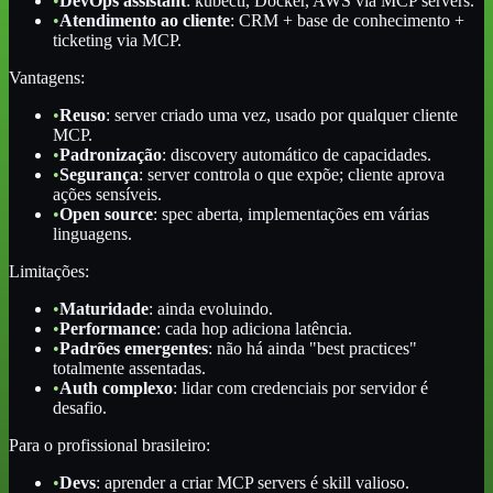
•
DevOps assistant
: kubectl, Docker, AWS via MCP servers.
•
Atendimento ao cliente
: CRM + base de conhecimento +
ticketing via MCP.
Vantagens:
•
Reuso
: server criado uma vez, usado por qualquer cliente
MCP.
•
Padronização
: discovery automático de capacidades.
•
Segurança
: server controla o que expõe; cliente aprova
ações sensíveis.
•
Open source
: spec aberta, implementações em várias
linguagens.
Limitações:
•
Maturidade
: ainda evoluindo.
•
Performance
: cada hop adiciona latência.
•
Padrões emergentes
: não há ainda "best practices"
totalmente assentadas.
•
Auth complexo
: lidar com credenciais por servidor é
desafio.
Para o profissional brasileiro:
•
Devs
: aprender a criar MCP servers é skill valioso.