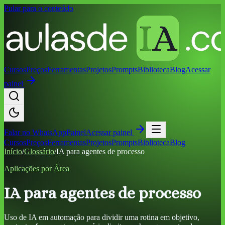
Pular para o conteúdo
Cursos
Preços
Ferramentas
Projetos
Prompts
Biblioteca
Blog
Acessar
painel
Falar no
WhatsApp
Painel
Acessar painel
Cursos
Preços
Ferramentas
Projetos
Prompts
Biblioteca
Blog
Início
/
Glossário
/
IA para agentes de processo
Aplicações por Área
IA para agentes de processo
Uso de IA em automação para dividir uma rotina em objetivo,