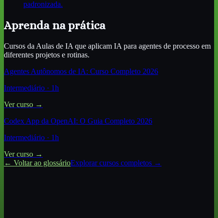
padronizada.
Aprenda na prática
Cursos da Aulas de IA que aplicam
IA para agentes de processo
em
diferentes projetos e rotinas.
Agentes Autônomos de IA: Curso Completo 2026
Intermediário
·
1
h
Ver curso →
Codex App da OpenAI: O Guia Completo 2026
Intermediário
·
1
h
Ver curso →
← Voltar ao glossário
Explorar cursos completos →