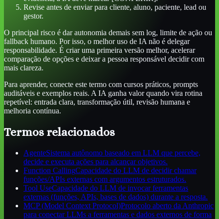
Revise antes de enviar para cliente, aluno, paciente, lead ou
gestor.
O principal risco é dar autonomia demais sem log, limite de ação ou
fallback humano. Por isso, o melhor uso de IA não é delegar
responsabilidade. É criar uma primeira versão melhor, acelerar
comparação de opções e deixar a pessoa responsável decidir com
mais clareza.
Para aprender, conecte este termo com cursos práticos, prompts
auditáveis e exemplos reais. A IA ganha valor quando vira rotina
repetível: entrada clara, transformação útil, revisão humana e
melhoria contínua.
Termos relacionados
Agente
Sistema autônomo baseado em LLM que percebe,
decide e executa ações para alcançar objetivos.
Function Calling
Capacidade do LLM de decidir chamar
funções/APIs externas com argumentos estruturados.
Tool Use
Capacidade do LLM de invocar ferramentas
externas (funções, APIs, bases de dados) durante a resposta.
MCP (Model Context Protocol)
Protocolo aberto da Anthropic
para conectar LLMs a ferramentas e dados externos de forma