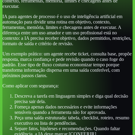
contexto, ferramentas, memória, limites e checagens antes de
executar.
IA para agentes de processo é o uso de inteligência artificial em
automação para dividir uma rotina em objetivo, contexto,
ferramentas, memória, limites e checagens antes de executar. A
diferença entre um uso amador e um uso profissional está no
contexto: a IA precisa receber objetivo, dados permitidos, restrições,
formato de saída e critério de revisão.
Um exemplo prático: um agente recebe ticket, consulta base, propõe
resposta, marca confiança e pede revisão quando o caso foge do
padrão. Esse tipo de fluxo costuma economizar tempo porque
transforma informação dispersa em uma saída conferível, com
próximos passos claros.
Como aplicar com segurança:
Descreva a tarefa em linguagem simples e diga qual decisão
precisa sair dela.
Forneça apenas dados necessários e evite informações
sensíveis quando a ferramenta não for aprovada.
Peça uma saída estruturada: tabela, checklist, roteiro, resumo
executivo ou lista de pendências.
Separe fatos, hipóteses e recomendações. Quando faltar
evidência, a IA deve marcar [CONFERIR].