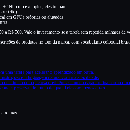
 JSONL com exemplos, eles treinam.
 restrito).
stral em GPUs próprias ou alugadas.
nfra.
 a R$ 500. Vale o investimento se a tarefa será repetida milhares de v
scrições de produtos no tom da marca, com vocabulário coloquial brasi
m uma tarefa para acelerar o aprendizado em outra.
 instruções em linguagem natural com mais facilidade.
a de alinhamento que usa preferências humanas para refinar como o m
grande, preservando muito da qualidade com menos custo.
 e rotinas.