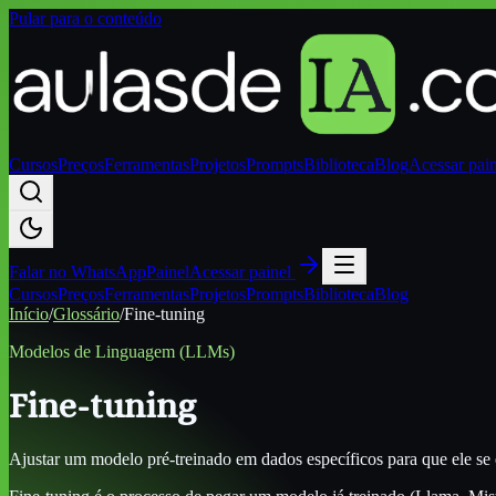
Pular para o conteúdo
Cursos
Preços
Ferramentas
Projetos
Prompts
Biblioteca
Blog
Acessar pai
Falar no
WhatsApp
Painel
Acessar painel
Cursos
Preços
Ferramentas
Projetos
Prompts
Biblioteca
Blog
Início
/
Glossário
/
Fine-tuning
Modelos de Linguagem (LLMs)
Fine-tuning
Ajustar um modelo pré-treinado em dados específicos para que ele se 