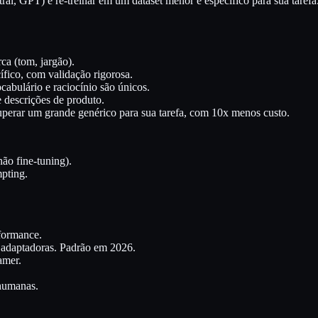
al, GPT) e re-treinar em um dataset menor e específico para sua tarefa
ca (tom, jargão).
ífico, com validação rigorosa.
cabulário e raciocínio são únicos.
de descrições de produto.
perar um grande genérico para sua tarefa, com 10x menos custo.
não fine-tuning).
pting.
formance.
s adaptadoras. Padrão em 2026.
amer.
 humanas.