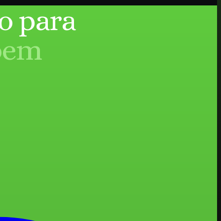
o para
bem