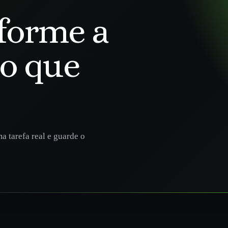
forme a
go que
a tarefa real e guarde o