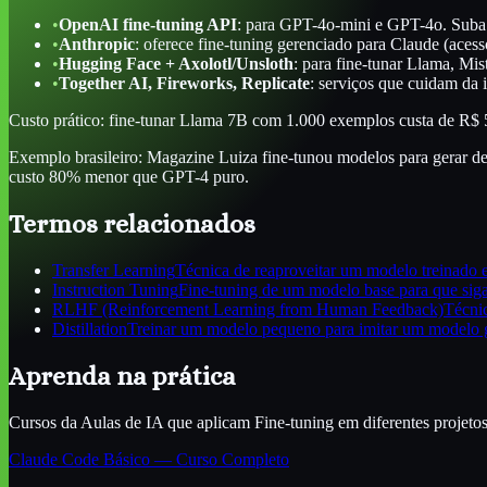
•
OpenAI fine-tuning API
: para GPT-4o-mini e GPT-4o. Suba
•
Anthropic
: oferece fine-tuning gerenciado para Claude (acesso
•
Hugging Face + Axolotl/Unsloth
: para fine-tunar Llama, Mi
•
Together AI, Fireworks, Replicate
: serviços que cuidam da i
Custo prático: fine-tunar Llama 7B com 1.000 exemplos custa de R$ 50
Exemplo brasileiro: Magazine Luiza fine-tunou modelos para gerar de
custo 80% menor que GPT-4 puro.
Termos relacionados
Transfer Learning
Técnica de reaproveitar um modelo treinado e
Instruction Tuning
Fine-tuning de um modelo base para que siga
RLHF (Reinforcement Learning from Human Feedback)
Técnic
Distillation
Treinar um modelo pequeno para imitar um modelo 
Aprenda na prática
Cursos da Aulas de IA que aplicam
Fine-tuning
em diferentes projetos
Claude Code Básico — Curso Completo