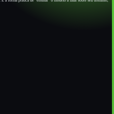
. É a forma prática de "ensinar" o modelo a falar sobre seu domínio,