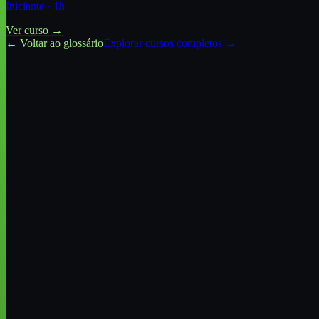
Iniciante
·
1
h
Ver curso →
← Voltar ao glossário
Explorar cursos completos →