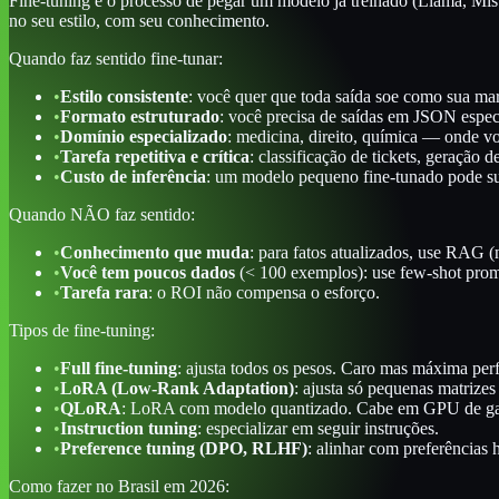
Fine-tuning é o processo de pegar um modelo já treinado (Llama, Mistr
no seu estilo, com seu conhecimento.
Quando faz sentido fine-tunar:
•
Estilo consistente
: você quer que toda saída soe como sua mar
•
Formato estruturado
: você precisa de saídas em JSON espec
•
Domínio especializado
: medicina, direito, química — onde vo
•
Tarefa repetitiva e crítica
: classificação de tickets, geração 
•
Custo de inferência
: um modelo pequeno fine-tunado pode su
Quando NÃO faz sentido:
•
Conhecimento que muda
: para fatos atualizados, use RAG (
•
Você tem poucos dados
(< 100 exemplos): use few-shot prom
•
Tarefa rara
: o ROI não compensa o esforço.
Tipos de fine-tuning:
•
Full fine-tuning
: ajusta todos os pesos. Caro mas máxima per
•
LoRA (Low-Rank Adaptation)
: ajusta só pequenas matrize
•
QLoRA
: LoRA com modelo quantizado. Cabe em GPU de g
•
Instruction tuning
: especializar em seguir instruções.
•
Preference tuning (DPO, RLHF)
: alinhar com preferências
Como fazer no Brasil em 2026: