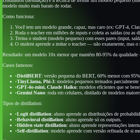
Distillation (destilação) é a técnica de treinar um modelo pequeno (s
modelo muito mais barato de rodar.
Como funciona:
Você tem um modelo grande, capaz, mas caro (ex: GPT-4, Cla
Roda o teacher em milhões de inputs e coleta as saídas (ou as di
Treina o student (modelo pequeno) com esses pares (input, saíd
O student aprende a imitar o teacher — não exatamente, mas o s
Resultado: um modelo 10x menor que mantém 80-95% da qualidade — 
Casos famosos:
•
DistilBERT
: versão pequena do BERT, 60% menor com 95% 
•
TinyLlama, Phi-3
: modelos pequenos treinados parcialmente v
•
GPT-4o-mini, Claude Haiku
: modelos eficientes que se benef
•
Gemini Nano
: roda em celulares, distilado de modelos maior
Tipos de distillation:
•
Logit distillation
: aluno aprende as distribuições de probabilid
•
Behavioral distillation
: aluno aprende só os outputs.
•
Hidden state distillation
: aluno aprende representações intern
•
Self-distillation
: modelo aprende com versão refinada de si m