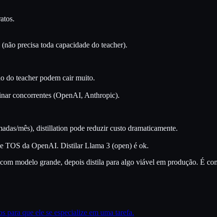
atos.
 (não precisa toda capacidade do teacher).
do do teacher podem cair muito.
einar concorrentes (OpenAI, Anthropic).
das/mês), distillation pode reduzir custo dramaticamente.
de TOS da OpenAI. Distilar Llama 3 (open) é ok.
da com modelo grande, depois distila para algo viável em produção. É 
s para que ele se especialize em uma tarefa.