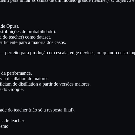
tudent) para imitar as saídas de um modelo grande (teacher). O objetiv
ude Opus).
stribuições de probabilidade).
a do teacher) como dataset.
uficiente para a maioria dos casos.
perfeito para produção em escala, edge devices, ou quando custo imp
da performance.
ia distillation de maiores.
iciam de distillation a partir de versões maiores.
es do Google.
ade do teacher (não só a resposta final).
as do teacher.
esmo.