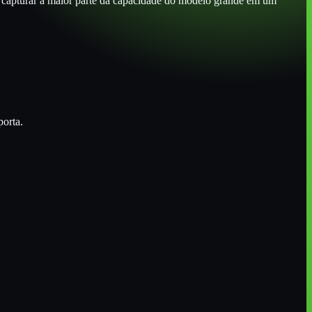
o é capturar a maior parte da capacidade do modelo grande em um
orta.