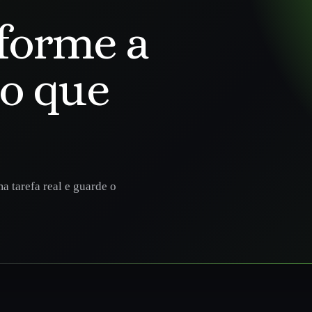
forme a
go que
a tarefa real e guarde o