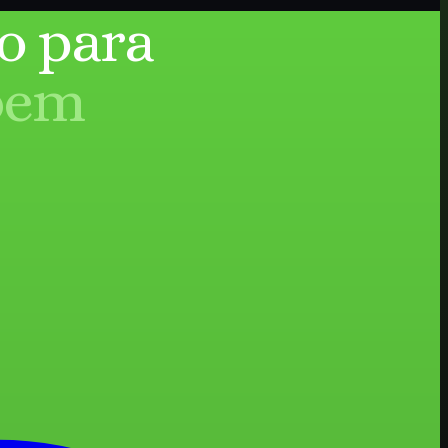
o para
bem