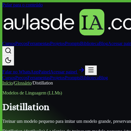
Pular para o conteúdo
Cursos
Preços
Ferramentas
Projetos
Prompts
Biblioteca
Blog
Acessar pai
Falar no
WhatsApp
Painel
Acessar painel
Cursos
Preços
Ferramentas
Projetos
Prompts
Biblioteca
Blog
Início
/
Glossário
/
Distillation
Modelos de Linguagem (LLMs)
Distillation
Treinar um modelo pequeno para imitar um modelo grande, preservan