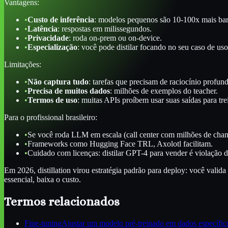
Vantagens:
•
Custo de inferência
: modelos pequenos são 10-100x mais bar
•
Latência
: respostas em milissegundos.
•
Privacidade
: roda on-prem ou on-device.
•
Especialização
: você pode distilar focando no seu caso de uso
Limitações:
•
Não captura tudo
: tarefas que precisam de raciocínio profun
•
Precisa de muitos dados
: milhões de exemplos do teacher.
•
Termos de uso
: muitas APIs proíbem usar suas saídas para tr
Para o profissional brasileiro:
•
Se você roda LLM em escala (call center com milhões de chama
•
Frameworks como Hugging Face TRL, Axolotl facilitam.
•
Cuidado com licenças: distilar GPT-4 para vender é violação 
Em 2026, distillation virou estratégia padrão para deploy: você vali
essencial, baixa o custo.
Termos relacionados
Fine-tuning
Ajustar um modelo pré-treinado em dados específico