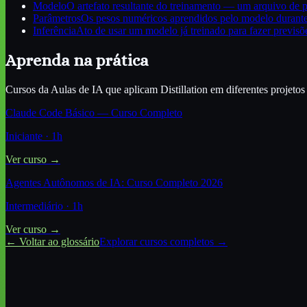
Modelo
O artefato resultante do treinamento — um arquivo de p
Parâmetros
Os pesos numéricos aprendidos pelo modelo durante
Inferência
Ato de usar um modelo já treinado para fazer previsõ
Aprenda na prática
Cursos da Aulas de IA que aplicam
Distillation
em diferentes projetos 
Claude Code Básico — Curso Completo
Iniciante
·
1
h
Ver curso →
Agentes Autônomos de IA: Curso Completo 2026
Intermediário
·
1
h
Ver curso →
← Voltar ao glossário
Explorar cursos completos →