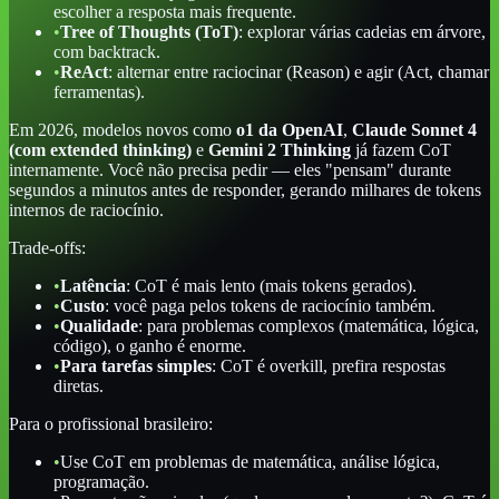
escolher a resposta mais frequente.
•
Tree of Thoughts (ToT)
: explorar várias cadeias em árvore,
com backtrack.
•
ReAct
: alternar entre raciocinar (Reason) e agir (Act, chamar
ferramentas).
Em 2026, modelos novos como
o1 da OpenAI
,
Claude Sonnet 4
(com extended thinking)
e
Gemini 2 Thinking
já fazem CoT
internamente. Você não precisa pedir — eles "pensam" durante
segundos a minutos antes de responder, gerando milhares de tokens
internos de raciocínio.
Trade-offs:
•
Latência
: CoT é mais lento (mais tokens gerados).
•
Custo
: você paga pelos tokens de raciocínio também.
•
Qualidade
: para problemas complexos (matemática, lógica,
código), o ganho é enorme.
•
Para tarefas simples
: CoT é overkill, prefira respostas
diretas.
Para o profissional brasileiro:
•
Use CoT em problemas de matemática, análise lógica,
programação.