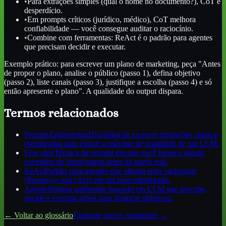
•
Para extrações simples (qual o nome no documento?), CoT é
desperdício.
•
Em prompts críticos (jurídico, médico), CoT melhora
confiabilidade — você consegue auditar o raciocínio.
•
Combine com ferramentas: ReAct é o padrão para agentes
que precisam decidir e executar.
Exemplo prático: para escrever um plano de marketing, peça "Antes
de propor o plano, analise o público (passo 1), defina objetivo
(passo 2), liste canais (passo 3), justifique a escolha (passo 4) e só
então apresente o plano". A qualidade do output dispara.
Termos relacionados
Prompt Engineering
Disciplina de escrever instruções claras e
estruturadas para extrair o máximo de qualidade de um LLM.
Few-shot
Técnica de prompt em que você fornece alguns
exemplos de input/output antes da tarefa real.
ReAct
Padrão para agentes que alterna entre raciocinar
(Reason) e agir (Act) em um loop estruturado.
Agente
Sistema autônomo baseado em LLM que percebe,
decide e executa ações para alcançar objetivos.
← Voltar ao glossário
Explorar cursos completos →