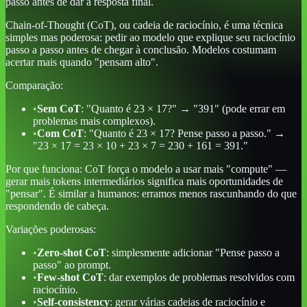
passo antes de dar a resposta final.
Chain-of-Thought (CoT), ou cadeia de raciocínio, é uma técnica
simples mas poderosa: pedir ao modelo que explique seu raciocínio
passo a passo antes de chegar à conclusão. Modelos costumam
acertar mais quando "pensam alto".
Comparação:
•
Sem CoT
: "Quanto é 23 × 17?" → "391" (pode errar em
problemas mais complexos).
•
Com CoT
: "Quanto é 23 × 17? Pense passo a passo." →
"23 × 17 = 23 × 10 + 23 × 7 = 230 + 161 = 391."
Por que funciona: CoT força o modelo a usar mais "compute" —
gerar mais tokens intermediários significa mais oportunidades de
"pensar". É similar a humanos: erramos menos rascunhando do que
respondendo de cabeça.
Variações poderosas:
•
Zero-shot CoT
: simplesmente adicionar "Pense passo a
passo" ao prompt.
•
Few-shot CoT
: dar exemplos de problemas resolvidos com
raciocínio.
•
Self-consistency
: gerar várias cadeias de raciocínio e