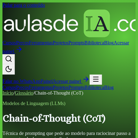
Pular para o conteúdo
Cursos
Preços
Ferramentas
Projetos
Prompts
Biblioteca
Blog
Acessar
painel
Falar no
WhatsApp
Painel
Acessar painel
Cursos
Preços
Ferramentas
Projetos
Prompts
Biblioteca
Blog
Início
/
Glossário
/
Chain-of-Thought (CoT)
Modelos de Linguagem (LLMs)
Chain-of-Thought (CoT)
Técnica de prompting que pede ao modelo para raciocinar passo a