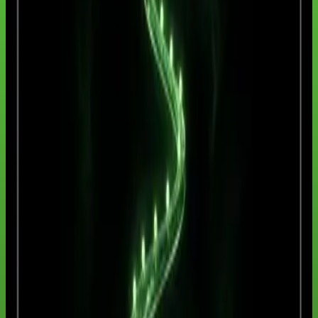
Formato
100% online, em português, no seu ritmo e com progresso
salvo na área do aluno.
Carga sugerida
30
aulas · aproximadamente
40
h de estudo.
PROGRAMA DO CURSO
Módulos e aulas
Consulte o programa antes de comprar. Os títulos são públicos; o
conteúdo completo, os materiais e os exercícios ficam protegidos na
área do aluno.
Módulo 1: Fundamentos e mapa de trabalho
(
5
aulas)
1
.
Seu mapa de IA aplicada para os próximos 30 dias
2
.
Como pedir melhor: contexto, critérios e formato
3
.
Privacidade, segurança e limites da IA no trabalho
4
.
Email, WhatsApp e comunicação profissional com IA
5
.
Reuniões, documentos e PDFs sem perder tempo
Módulo 2: Produtividade, conteúdo e vendas
(
5
aulas)
Módulo 3: Pesquisa e ferramentas de IA
(
5
aulas)