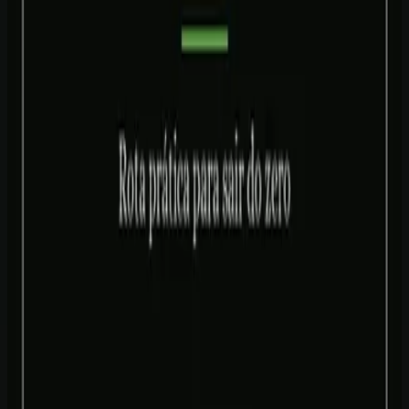
e um projeto publicado no final.
Ver planos de acesso
Perguntar no WhatsApp
INCLUÍDO NO CURSO
✓
Aulas liberadas diariamente
✓
Prompts dentro das aulas
✓
PDFs e checklists
✓
Planilhas de custos e ROI
✓
Narrações para revisar
✓
Slides e materiais sociais
✓
Dashboard gamificado
✓
Projeto final em VPS
Veja o que você vai construir
Avaliações de alunos
Veja o que você vai construir: aulas, prompts, materiais de apoio,
projeto final e certificado.
Formação prática
Comece pelo programa Aprenda IA em
30 Dias.