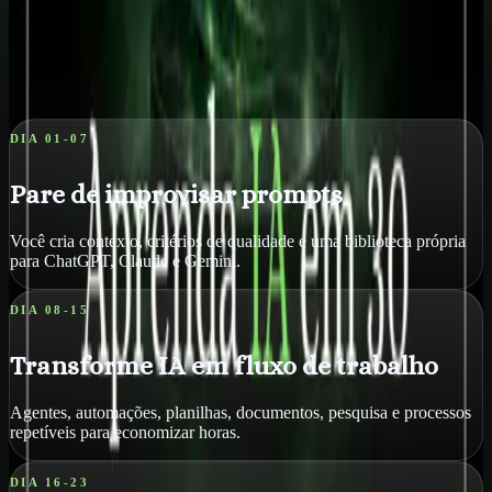
Quero receber este material, conteúdos e ofertas úteis por e-mail.
Posso cancelar quando quiser.
Receba o playbook prático por e-mail. WhatsApp é opcional.
Falar com suporte no WhatsApp
DIA 01-07
Pare de improvisar prompts
Você cria contexto, critérios de qualidade e uma biblioteca própria
para ChatGPT, Claude e Gemini.
DIA 08-15
Transforme IA em fluxo de trabalho
Agentes, automações, planilhas, documentos, pesquisa e processos
repetíveis para economizar horas.
DIA 16-23