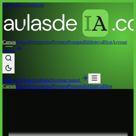
Pular para o conteúdo
Cursos
Preços
Ferramentas
Projetos
Prompts
Biblioteca
Blog
Acessar
painel
Falar no
WhatsApp
Painel
Acessar painel
Cursos
Preços
Ferramentas
Projetos
Prompts
Biblioteca
Blog
Inicio
/
Cursos
/
Aprenda IA em 30 Dias
30 dias · uma aula por dia
Do prompt solto ao projeto publicado.
Sem aula ao vivo fake, sem biblioteca jogada. Uma rota diária para
aprender IA, montar rotina, criar materiais e publicar algo real.