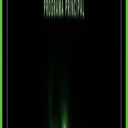
ACESSO À ESCOLA
Este curso faz parte do currículo da Aulas de IA.
Veja as modalidades atuais na página de preços.
✓ Aulas completas protegidas
• 1 aula liberada por dia
• Dashboard gamificado com progresso
• Prompts, referências e materiais de apoio
• Exercícios práticos aplicados
Ver planos de acesso
Tirar dúvida no WhatsApp
Ver outros cursos
COMEÇO SIMPLES
•
Acesso por curso ou completo
•
Modalidades atuais em /precos
• Prompts, e-books e atualizações incluídos