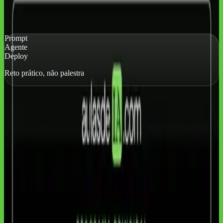
Codex, Claude, ChatGPT e agentes
APIs e automações com custo claro
Imagem, vídeo, música e 3D generativo
Prompt
Agente
Deploy
Reto prático, não palestra
Produtividade com IA
Iniciante
Aprenda IA em 30 dias com uma rota
prática de execução
Aprenda IA em 30 Dias organiza uma aula por dia para transformar
prompts, agentes, APIs, IA criativa e deploy em prática de trabalho.
O curso entrega rotina, materiais de apoio, exercícios aplicados e um
caminho claro para usar inteligência artificial com critério, sem
depender de lives, hype ou promessas vagas.
Feito para quem quer usar IA no trabalho agora, com método e sem
depender de lives ou promessas vagas.