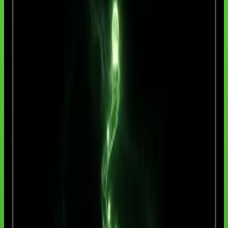
• Certificados nos cursos elegíveis
As aulas completas ficam protegidas na área do aluno. A página de
preços mostra as opções de acesso atuais.
O QUE VOCÊ VAI APRENDER
Capacidades desenvolvidas neste curso
✓
Aplicar IA com método e clareza no dia a dia profissional.
✓
Reduzir tempo operacional com processos mais inteligentes.
✓
Executar um plano de evolução contínua com aulas curtas e
objetivas.
FORMATO E PRÉ-REQUISITOS
Antes de começar
Nível
Iniciante
Pré-requisito
Nenhum conhecimento prévio em IA ou programação.