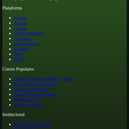
Plataforma
Escola
Acesso
Cursos
IA por profissão
Glossário
Comparativos
Prompts
Blog
FAQ
Cursos Populares
ChatGPT para Iniciantes · grátis
Aprenda IA em 30 Dias
IA para Advogados
Engenharia de Prompts
Agentes de IA
Todos os cursos
Institucional
Portfólio de projetos