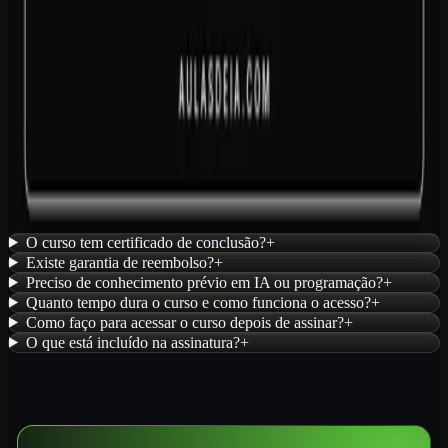
Escola prática de IA · cursos e materiais · projetos guiados. Aprenda
construindo com currículo, materiais de apoio e prática aplicada.
Ver planos de acesso
Trilhas estruturadas
Acesso pela escola
Certificado verificável
Ver acesso
PERGUNTAS FREQUENTES
Dúvidas comuns sobre este curso
O curso tem certificado de conclusão?
+
Existe garantia de reembolso?
+
Preciso de conhecimento prévio em IA ou programação?
+
Quanto tempo dura o curso e como funciona o acesso?
+
Como faço para acessar o curso depois de assinar?
+
O que está incluído na assinatura?
+