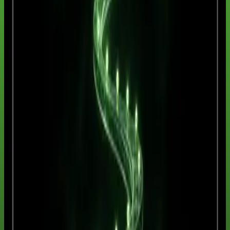
Módulo 4: APIs, imagem, vídeo, música e 3D generativo
(
5
aulas)
Módulo 5: Agentes, automação e deploy em VPS
(
5
aulas)
Módulo 6: Projeto final e sistema de atualização contínua
(
5
aulas)
ESCOLHA SEU ACESSO
Este curso ou a escola completa
Pagamento seguro com Stripe. Cursos avulsos e assinaturas aceitam
Pix ou cartão. Compre somente este curso ou acesse todo o
catálogo.
Compra individual
R$ 99
Pagamento único para acessar este curso, seus materiais e certificado
elegível.
Comprar este curso — R$ 99
Pagamento seguro
stripe