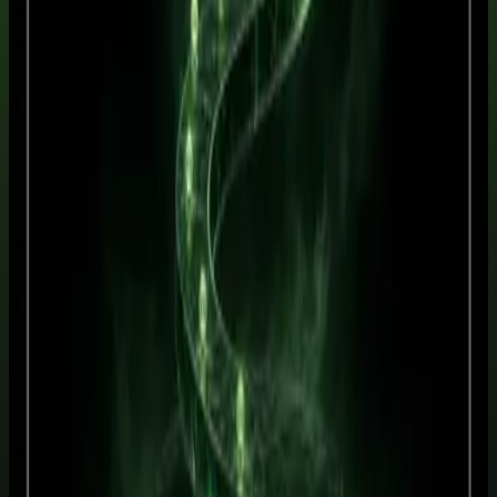
Pix
Cartão
Comparar mensal, anual e cursos avulsos
Garantia legal de 7 dias. O acesso é associado ao e-mail usado no
pagamento. Consulte a política de reembolso e cancelamento para os
termos completos.
Quer ajuda para decidir?
Receba orientação rápida para começar na escola com a melhor rota
de estudo.
E-mail
WhatsApp
Receber orientação para começar