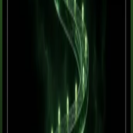
Matrícula anual · melhor valor
R$399 por ano
Todos os cursos, prompts, Agentes, Skills, Plugins, materiais e
certificados elegíveis durante o acesso.
Matricular, R$399 por ano
Pagamento seguro
stripe