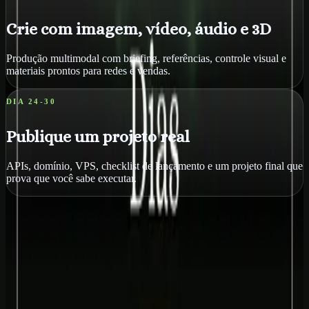
Crie com imagem, vídeo, áudio e 3D
Produção multimodal com briefing, referências, controle visual e
materiais prontos para redes e vendas.
DIA 24-30
Publique um projeto real
APIs, domínio, VPS, checklist de lançamento e um projeto final que
prova que você sabe executar.
O QUE MUDA PARA O ALUNO
Você deixa de colecionar ferramenta e
começa a
executar
.
A página do curso agora mostra a promessa real: aprender IA como
uma rotina de produção. O foco é resultado diário, materiais usáveis