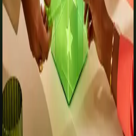
Pix
Cartão
Comparar mensal, anual e cursos avulsos
Garantia legal de 7 dias. O acesso é associado ao e-mail usado no
pagamento. Consulte a política de reembolso e cancelamento para os
termos completos.
Quer ajuda para decidir?
Receba orientação rápida para começar na escola com a melhor rota