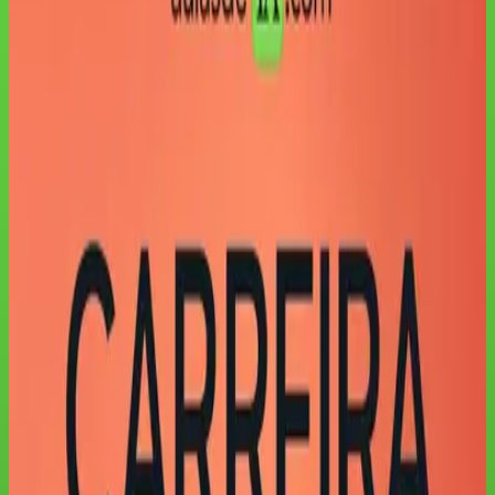
COMEÇO SIMPLES
•
Acesso por curso ou completo
•
Modalidades atuais em /precos
• Prompts, e-books e atualizações incluídos
• Certificados nos cursos elegíveis
As aulas completas ficam protegidas na área do aluno. A página de
preços mostra as opções de acesso atuais.
O QUE VOCÊ VAI APRENDER
Capacidades desenvolvidas neste curso
✓
Aplicar IA com método e clareza no dia a dia profissional.
✓
Reduzir tempo operacional com processos mais inteligentes.
✓
Executar um plano de evolução contínua com aulas curtas e
objetivas.