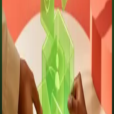
Pix
Cartão
Matrícula anual · melhor valor
R$399 por ano
Todos os cursos, prompts, Agentes, Skills, Plugins, materiais e
certificados elegíveis durante o acesso.
Matricular, R$399 por ano
Pagamento seguro
stripe