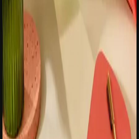
de estudo.
E-mail
WhatsApp
Receber orientação para começar
Quero receber este material, conteúdos e ofertas úteis por e-mail.
Posso cancelar quando quiser.
Receba o playbook prático por e-mail. WhatsApp é opcional.
Falar com suporte no WhatsApp
Veja o que você vai construir
Avaliações de alunos
Veja o que você vai construir: aulas, prompts, materiais de apoio,
projeto final e certificado.
Formação prática
Estude este curso dentro da escola.
Escola prática de IA · cursos e materiais · projetos guiados. Aprenda
construindo com currículo, materiais de apoio e prática aplicada.