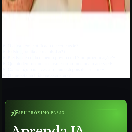
Ver planos de acesso
Trilhas estruturadas
Acesso pela escola
Certificado verificável
Ver acesso
PERGUNTAS FREQUENTES
Dúvidas comuns sobre este curso
O curso tem certificado de conclusão?
+
Existe garantia de reembolso?
+
Preciso de conhecimento prévio em IA ou programação?
+
Quanto tempo dura o curso e como funciona o acesso?
+
Como faço para acessar o curso depois de assinar?
+
O que está incluído na assinatura?
+
SEU PRÓXIMO PASSO
Aprenda IA