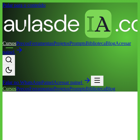
Pular para o conteúdo
Cursos
Preços
Ferramentas
Projetos
Prompts
Biblioteca
Blog
Acessar
painel
Falar no
WhatsApp
Painel
Acessar painel
Cursos
Preços
Ferramentas
Projetos
Prompts
Biblioteca
Blog
Inicio
/
Cursos
/
IA para Mulheres 2026: Confiança Digital e
Produtividade
Produtividade com IA
Iniciante
IA para Mulheres 2026: Confiança Digital
e Produtividade
Um programa prático para usar IA em produtividade, renda,