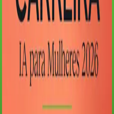
FORMATO E PRÉ-REQUISITOS
Antes de começar
Nível
Iniciante
Pré-requisito
Nenhum conhecimento prévio em IA ou programação.
Formato
100% online, em português, no seu ritmo e com progresso
salvo na área do aluno.
Carga sugerida
6
aulas · aproximadamente
20
h de estudo.
PROGRAMA DO CURSO
Módulos e aulas
Consulte o programa antes de comprar. Os títulos são públicos; o
conteúdo completo, os materiais e os exercícios ficam protegidos na
área do aluno.
Modulo 1: IA para Mulheres 2026: Confiança Digital e