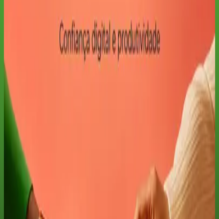
Produtividade
(
6
aulas)
1
.
Por que mulheres estão ganhando com IA em 2026"
2
.
Ferramentas IA práticas para o dia a dia"
3
.
Comunicação que conquista com IA"
4
.
Negócio e renda com IA"
5
.
Família, filhos e equilíbrio com IA"
6
.
Comunidade, próximos passos e plano de 30 dias"
ESCOLHA SEU ACESSO
Este curso ou a escola completa
Pagamento seguro com Stripe. Cursos avulsos e assinaturas aceitam
Pix ou cartão. Compre somente este curso ou acesse todo o
catálogo.
Compra individual
R$ 69
Pagamento único para acessar este curso, seus materiais e certificado
elegível.