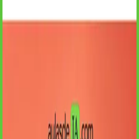
comunicação e confiança digital sem jargão técnico. O programa
organiza conceitos, exemplos, prompts e exercícios em 6 aulas
práticas, com 20h de estudo sugerido, para aplicar o tema no
trabalho real, revisar materiais de apoio, acompanhar o progresso e
sair com uma rotina de uso de IA mais clara.
Curso prático para acelerar sua aplicação de IA no trabalho real.
ACESSO À ESCOLA
Este curso faz parte do currículo da Aulas de IA.
Veja as modalidades atuais na página de preços.
✓ Aulas completas protegidas
•
20
h de programa principal
•
20
h totais de estudo sugerido
•
6
aulas práticas
• Certificado de conclusão
Ver planos de acesso
Tirar dúvida no WhatsApp