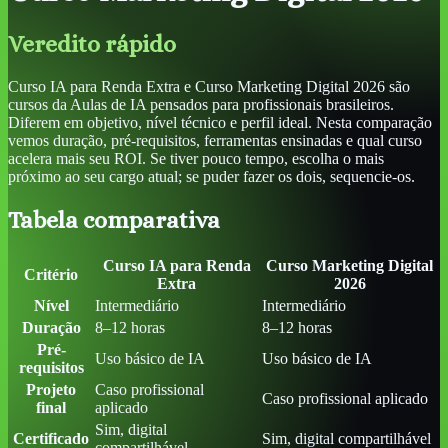
Veredito rápido
Curso IA para Renda Extra e Curso Marketing Digital 2026 são
cursos da Aulas de IA pensados para profissionais brasileiros.
Diferem em objetivo, nível técnico e perfil ideal. Nesta comparação
vemos duração, pré-requisitos, ferramentas ensinadas e qual curso
acelera mais seu ROI. Se tiver pouco tempo, escolha o mais
próximo ao seu cargo atual; se puder fazer os dois, sequencie-os.
Tabela comparativa
Curso IA para Renda
Curso Marketing Digital
Critério
Extra
2026
Nível
Intermediário
Intermediário
Duração
8–12 horas
8–12 horas
Pré-
Uso básico de IA
Uso básico de IA
requisitos
Projeto
Caso profissional
Caso profissional aplicado
final
aplicado
Sim, digital
Certificado
Sim, digital compartilhável
compartilhável