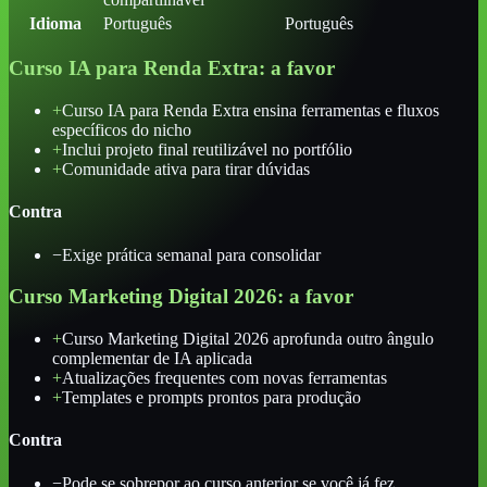
Idioma
Português
Português
Curso IA para Renda Extra
: a favor
+
Curso IA para Renda Extra ensina ferramentas e fluxos
específicos do nicho
+
Inclui projeto final reutilizável no portfólio
+
Comunidade ativa para tirar dúvidas
Contra
−
Exige prática semanal para consolidar
Curso Marketing Digital 2026
: a favor
+
Curso Marketing Digital 2026 aprofunda outro ângulo
complementar de IA aplicada
+
Atualizações frequentes com novas ferramentas
+
Templates e prompts prontos para produção
Contra
−
Pode se sobrepor ao curso anterior se você já fez