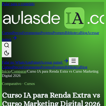
Pular para o conteúdo
Cursos
Preços
Ferramentas
Projetos
Prompts
Biblioteca
Blog
Acessar
painel
Falar no
WhatsApp
Painel
Acessar painel
Cursos
Preços
Ferramentas
Projetos
Prompts
Biblioteca
Blog
Início
/
Comparar
/
Curso IA para Renda Extra vs Curso Marketing
Digital 2026
Comparativo ·
Cursos
Curso IA para Renda Extra vs
Curso Marketing Digital 2026