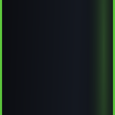
Deep Research no ChatGPT
Deep Research ChatGPT como
usar
pesquisa com fontes ChatGPT
ChatGPT pesquisa aprofundada
Pontos-chave
Os pontos que mais importam
Deep Research busca em várias fontes e entrega um
relatório com referências citadas.