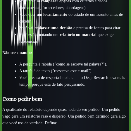
Você precisa
comparar opções
com critérios e dados
(ferramentas, fornecedores, abordagens).
Você quer um
levantamento
do estado de um assunto antes de
decidir.
Você vai
embasar uma decisão
e precisa de fontes para citar.
Você está montando um
relatório ou material
que exige
referências.
Não use quando:
A pergunta é rápida ("como se escreve tal palavra?").
A tarefa é de texto ("reescreva este e-mail").
Você precisa de resposta imediata — o Deep Research leva mais
tempo, porque está de fato pesquisando.
Como pedir bem
A qualidade do relatório depende quase toda do seu pedido. Um pedido
vago gera um relatório raso e disperso. Um pedido bem definido gera algo
que você usa de verdade. Defina: