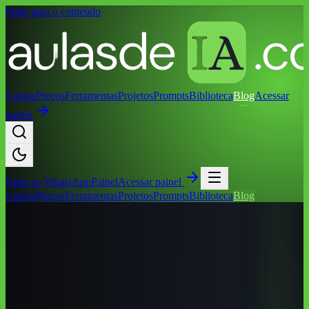
Pular para o conteúdo
Cursos
Preços
Ferramentas
Projetos
Prompts
Biblioteca
Blog
Acessar
painel
Falar no
WhatsApp
Painel
Acessar painel
Cursos
Preços
Ferramentas
Projetos
Prompts
Biblioteca
Blog
Início
/
Blog
/
ChatGPT
/
Deep Research no ChatGPT: como fazer
pesquisas com fontes citadas
ChatGPT
Deep Research no ChatGPT: como fazer
pesquisas com fontes citadas