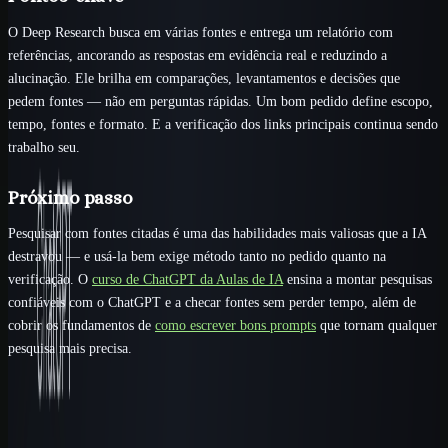
O Deep Research busca em várias fontes e entrega um relatório com
referências, ancorando as respostas em evidência real e reduzindo a
alucinação. Ele brilha em comparações, levantamentos e decisões que
pedem fontes — não em perguntas rápidas. Um bom pedido define escopo,
tempo, fontes e formato. E a verificação dos links principais continua sendo
trabalho seu.
Próximo passo
Pesquisar com fontes citadas é uma das habilidades mais valiosas que a IA
destravou — e usá-la bem exige método tanto no pedido quanto na
verificação. O
curso de ChatGPT da Aulas de IA
ensina a montar pesquisas
confiáveis com o ChatGPT e a checar fontes sem perder tempo, além de
cobrir os fundamentos de
como escrever bons prompts
que tornam qualquer
pesquisa mais precisa.
Comece com uma rota clara
Passe da leitura para uma entrega real