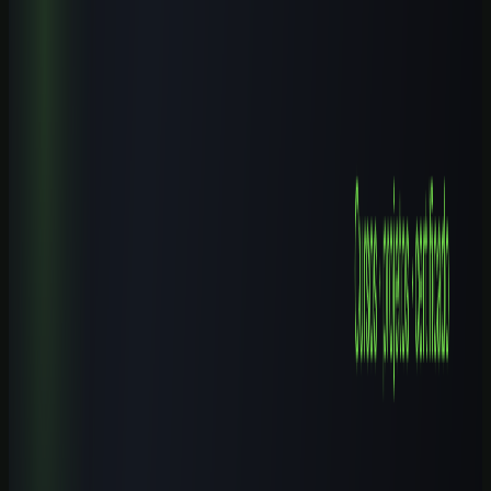
6 min de leitura
ChatGPT
O que é o ChatGPT e como ele funciona? Explicação simples
6 min de leitura
ChatGPT
Como criar um GPT personalizado (sem programar)
6 min de leitura
Explore mais
Cursos relacionados
Continue aprendendo com nossos cursos práticos sobre o tema.
Iniciante
1
h
ChatGPT GPT-5.5 Profissional 2026