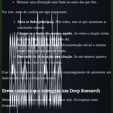
Misturar uma afirmação sem fonte no meio das que têm.
Por isso, antes de confiar em algo importante:
Abra os links principais.
Não todos, mas os que sustentam as
conclusões centrais.
Cheque se a fonte diz mesmo aquilo.
Às vezes a citação existe,
mas não afirma o que o relatório diz.
Avalie a qualidade da fonte.
Documentação oficial e estudos
pesam mais que um post de venda.
Desconfie de afirmações sem citação.
Se um número aparece
sem fonte, trate como rascunho.
Esse hábito leva poucos minutos e evita o constrangimento de apresentar um
dado errado como se fosse verificado.
Erros comuns que estragam um Deep Research
Mesmo com a ferramenta certa, dá para usar mal. Os tropeços mais
frequentes: