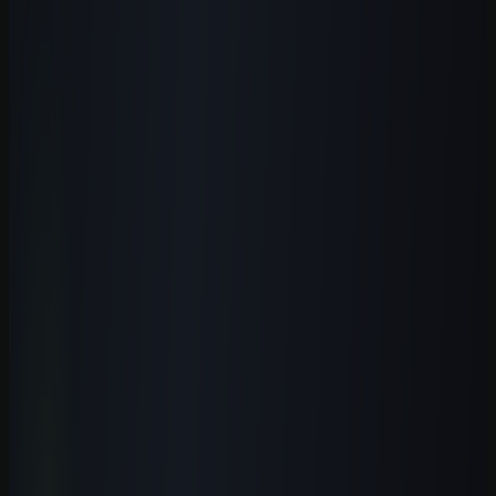
no trabalho.
Estude na Aulas de IA, a escola de inteligência artificial: todos os
cursos, a biblioteca de prompts, guias, ferramentas, templates, os e-
books, o laboratório e estudos de caso novos todos os meses.
Formação prática guiada por especialistas, com certificado.
Conhecer a escola
Ver o que está incluído
Perguntas frequentes
Perguntas que esse tema costuma
gerar
O que é o Deep Research do ChatGPT?
+
As fontes citadas pelo Deep Research são confiáveis?
+
Quando vale usar o Deep Research em vez de uma pergunta
normal?
+
O Deep Research elimina o risco de alucinação?
+
Comece com uma rota clara