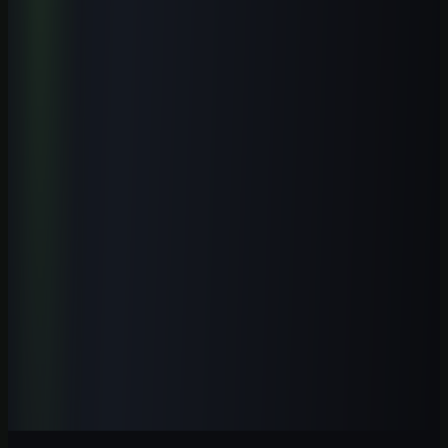
Domine o GPT-5.5 com fluxos profissionais, prompts modernos,
automações e aplicações práticas para trabalhar melhor com IA.
Ver curso
→
Iniciante
1
h
IA para Pequenos Negócios: Atendimento, Vendas e
Automação
Aprenda a aplicar IA em atendimento, vendas, conteúdo, operação e
automações simples para pequenos negócios brasileiros, com
segurança e revisão humana.
Ver curso
→
Iniciante
1
h
IA para Contadores 2026: Guia Prática
Automatize tarefas contábeis, conciliações, análises e relatórios com
IA aplicada ao trabalho profissional no Brasil.
Ver curso
→