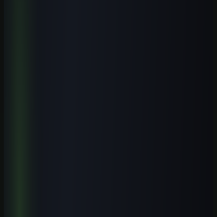
Veja conteúdos relacionados a este assunto.
Cursos práticos para aplicar IA
Saia da teoria e avance para execução guiada.
Biblioteca de prompts
Use modelos prontos para acelerar entregas reais.
Guias por profissão
Descubra casos de uso de IA para sua área.
Leia também
ChatGPT
Como escrever prompts melhores: a anatomia de um bom prompt
6 min de leitura
ChatGPT
ChatGPT para marketing: 15 usos práticos que economizam horas