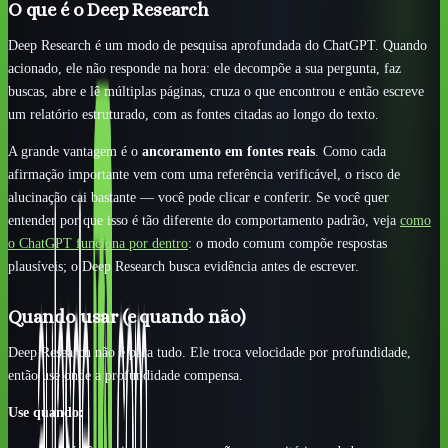
O que é o Deep Research
Deep Research é um modo de pesquisa aprofundada do ChatGPT. Quando
acionado, ele não responde na hora: ele decompõe a sua pergunta, faz
buscas, abre e lê múltiplas páginas, cruza o que encontrou e então escreve
um relatório estruturado, com as fontes citadas ao longo do texto.
A grande vantagem é o
ancoramento em fontes reais
. Como cada
afirmação importante vem com uma referência verificável, o risco de
alucinação cai bastante — você pode clicar e conferir. Se você quer
entender por que isso é tão diferente do comportamento padrão, veja
como
o ChatGPT funciona por dentro
: o modo comum compõe respostas
plausíveis; o Deep Research busca evidência antes de escrever.
Quando usar (e quando não)
Deep Research não é para tudo. Ele troca velocidade por profundidade,
então use onde a profundidade compensa.
Use quando: