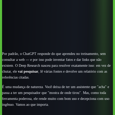
É ideal para comparações, levantamentos e decisões que
pedem várias fontes — não para perguntas rápidas.
Um bom pedido define escopo, recorte de tempo, fontes
preferidas e o formato do relatório.
Ancorar a resposta em fontes reduz alucinação, mas não a
elimina: verifique os links.
Leva mais tempo que uma resposta comum — vale
quando a profundidade compensa a espera.
Por padrão, o ChatGPT responde do que aprendeu no treinamento, sem
consultar a web — e por isso pode inventar fatos e dar links que não
existem. O Deep Research nasceu para resolver exatamente isso: em vez de
chutar, ele
vai pesquisar
, lê várias fontes e devolve um relatório com as
referências citadas.
É uma mudança de natureza. Você deixa de ter um assistente que "acha" e
passa a ter um pesquisador que "mostra de onde tirou". Mas, como toda
ferramenta poderosa, ele rende muito com bom uso e decepciona com uso
ingênuo. Vamos ao que importa.