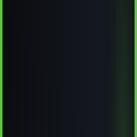
O Deep Research é um modo do ChatGPT que busca na web, lê
várias fontes e entrega um relatório estruturado com citações. Ele
reduz a alucinação ao ancorar respostas em referências reais, mas
exige um pedido bem definido e verificação humana das fontes. Este
guia mostra como usá-lo e onde desconfiar.
Autoria institucional:
Equipe Aulas de IA / CodeAustral LLC
Publicado em
29 de jun. de 2026
· Atualizado em
29 de jun. de
2026
·
6 min de leitura
Responsabilidade pela formação
·
Reportar uma correção
Compartilhar