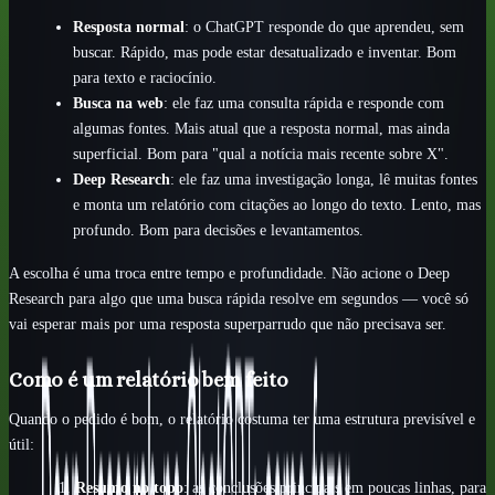
Resposta normal
: o ChatGPT responde do que aprendeu, sem
buscar. Rápido, mas pode estar desatualizado e inventar. Bom
para texto e raciocínio.
Busca na web
: ele faz uma consulta rápida e responde com
algumas fontes. Mais atual que a resposta normal, mas ainda
superficial. Bom para "qual a notícia mais recente sobre X".
Deep Research
: ele faz uma investigação longa, lê muitas fontes
e monta um relatório com citações ao longo do texto. Lento, mas
profundo. Bom para decisões e levantamentos.
A escolha é uma troca entre tempo e profundidade. Não acione o Deep
Research para algo que uma busca rápida resolve em segundos — você só
vai esperar mais por uma resposta superparrudo que não precisava ser.
Como é um relatório bem feito
Quando o pedido é bom, o relatório costuma ter uma estrutura previsível e
útil:
Resumo no topo
: as conclusões principais em poucas linhas, para