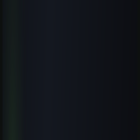
Passe da leitura para uma entrega real
no trabalho.
Estude na Aulas de IA, a escola de inteligência artificial: todos os
cursos, a biblioteca de prompts, guias, ferramentas, templates, os e-
books, o laboratório e estudos de caso novos todos os meses.
Formação prática guiada por especialistas, com certificado.
Conhecer a escola
Ver o que está incluído
Receber conteúdo premium
Receba novos guias e playbooks no seu e-mail.
E-mail
WhatsApp
Receber conteúdos
Quero receber este material, conteúdos e ofertas úteis por e-mail.
Posso cancelar quando quiser.
Receba o playbook prático por e-mail. WhatsApp é opcional.
Explore o tema
Mais artigos de ChatGPT