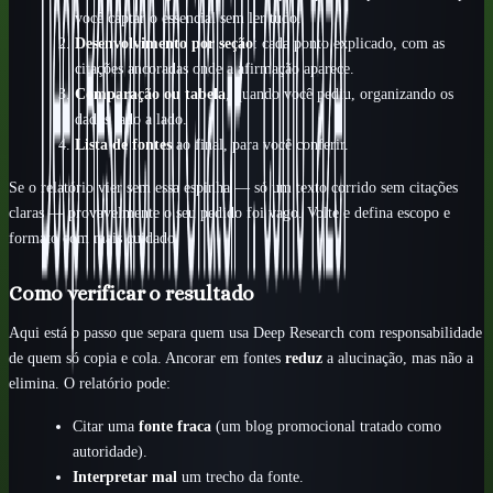
você captar o essencial sem ler tudo.
Desenvolvimento por seção
: cada ponto explicado, com as
citações ancoradas onde a afirmação aparece.
Comparação ou tabela
, quando você pediu, organizando os
dados lado a lado.
Lista de fontes
ao final, para você conferir.
Se o relatório vier sem essa espinha — só um texto corrido sem citações
claras — provavelmente o seu pedido foi vago. Volte e defina escopo e
formato com mais cuidado.
Como verificar o resultado
Aqui está o passo que separa quem usa Deep Research com responsabilidade
de quem só copia e cola. Ancorar em fontes
reduz
a alucinação, mas não a
elimina. O relatório pode:
Citar uma
fonte fraca
(um blog promocional tratado como
autoridade).
Interpretar mal
um trecho da fonte.