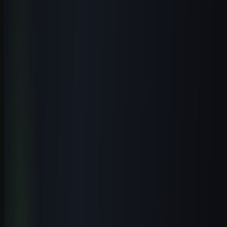
de escolher uma modalidade de acesso.
Ver curso de IA para saúde
Comparar modalidades
Perguntas frequentes
Perguntas que esse tema costuma
gerar
Existe curso presencial de inteligência artificial em Maringá?
+
A UEM é boa para quem quer trabalhar com IA?
+
IA tem mercado de trabalho em Maringá?
+
Vale mais curso online ou presencial em Maringá?
+
Próximo passo
Aplique IA com critérios para a área da
saúde.
Comece pela primeira aula completa e conheça a rota prática antes
de escolher uma modalidade de acesso.
Ver curso de IA para saúde
Comparar modalidades