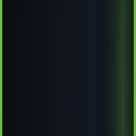
Resumo
Maringá tem base forte em ensino superior, saúde, agroindústria,
comércio, serviços e tecnologia, o que torna IA útil para carreiras
técnicas e negócios locais. A melhor escolha costuma combinar
formação presencial regional com prática online em português.
cursos de IA em
inteligência artificial em Maringá
curso de ChatGPT
em Maringá
formação em IA no Paraná