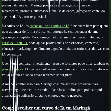
presencialmente em Maringá precisa de atualização constante em
ferramentas, prompts, automações, análise de dados, geração de conteúdo,
agentes de IA e uso responsável.
Na Aulas de IA, os
cursos online da Aulas de IA
funcionam bem para quem
quer aprender de forma prática, em português, sem depender de uma
graduação completa. Para começar pelo uso mais comum no trabalho, o
curso de ChatGPT
pode ajudar profissionais de escritórios, comércio,
educação, marketing, atendimento e gestão a criarem rotinas produtivas com
IA generativa.
Quem quer comparar investimento, acesso e formatos pode olhar também os
planos e preços
. O ideal é escolher um plano que permita estudar, praticar e
voltar às aulas quando novas ferramentas surgirem.
A melhor combinação para Maringá costuma ser esta: presencial para
networking, base técnica e credibilidade local; online para prática rápida,
atualização e aplicação direta no emprego ou no negócio.
Como escolher um curso de IA em Maringá