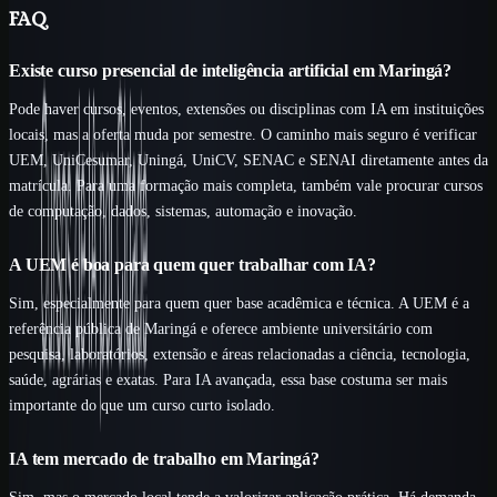
FAQ
Existe curso presencial de inteligência artificial em Maringá?
Pode haver cursos, eventos, extensões ou disciplinas com IA em instituições
locais, mas a oferta muda por semestre. O caminho mais seguro é verificar
UEM, UniCesumar, Uningá, UniCV, SENAC e SENAI diretamente antes da
matrícula. Para uma formação mais completa, também vale procurar cursos
de computação, dados, sistemas, automação e inovação.
A UEM é boa para quem quer trabalhar com IA?
Sim, especialmente para quem quer base acadêmica e técnica. A UEM é a
referência pública de Maringá e oferece ambiente universitário com
pesquisa, laboratórios, extensão e áreas relacionadas a ciência, tecnologia,
saúde, agrárias e exatas. Para IA avançada, essa base costuma ser mais
importante do que um curso curto isolado.
IA tem mercado de trabalho em Maringá?
Sim, mas o mercado local tende a valorizar aplicação prática. Há demanda