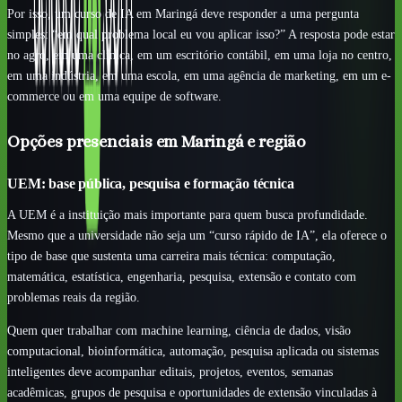
Por isso, um curso de IA em Maringá deve responder a uma pergunta
simples: “em qual problema local eu vou aplicar isso?” A resposta pode estar
no agro, em uma clínica, em um escritório contábil, em uma loja no centro,
em uma indústria, em uma escola, em uma agência de marketing, em um e-
commerce ou em uma equipe de software.
Opções presenciais em Maringá e região
UEM: base pública, pesquisa e formação técnica
A UEM é a instituição mais importante para quem busca profundidade.
Mesmo que a universidade não seja um “curso rápido de IA”, ela oferece o
tipo de base que sustenta uma carreira mais técnica: computação,
matemática, estatística, engenharia, pesquisa, extensão e contato com
problemas reais da região.
Quem quer trabalhar com machine learning, ciência de dados, visão
computacional, bioinformática, automação, pesquisa aplicada ou sistemas
inteligentes deve acompanhar editais, projetos, eventos, semanas
acadêmicas, grupos de pesquisa e oportunidades de extensão vinculadas à