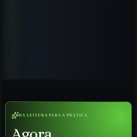
Domine o GPT-5.5 com fluxos profissionais, prompts modernos,
automações e aplicações práticas para trabalhar melhor com IA.
Ver curso
→
Iniciante
1
h
IA para Contadores 2026: Guia Prática
Automatize tarefas contábeis, conciliações, análises e relatórios com
IA aplicada ao trabalho profissional no Brasil.
Ver curso
→
DA LEITURA PARA A PRÁTICA
Agora