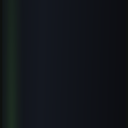
Receber conteúdo premium
Receba novos guias e playbooks no seu e-mail.
E-mail
WhatsApp
Receber conteúdos
Quero receber este material, conteúdos e ofertas úteis por e-mail.
Posso cancelar quando quiser.
Receba o playbook prático por e-mail. WhatsApp é opcional.
Explore o tema
Mais artigos de Cursos de IA por Cidade
Veja conteúdos relacionados a este assunto.
Cursos práticos para aplicar IA
Saia da teoria e avance para execução guiada.
Biblioteca de prompts
Use modelos prontos para acelerar entregas reais.