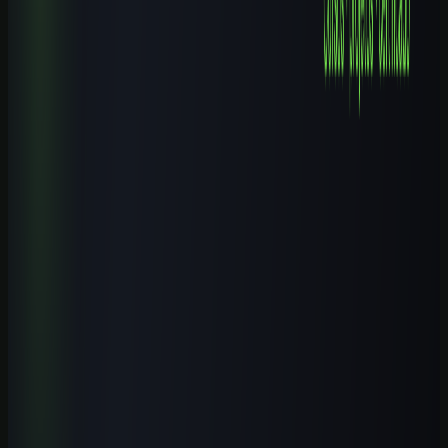
Cursos de IA em Campinas (SP): Guia Completo 2026
9 min de leitura
Explore mais
Cursos relacionados
Continue aprendendo com nossos cursos práticos sobre o tema.
Iniciante
1
h
IA para Pequenos Negócios: Atendimento, Vendas e
Automação
Aprenda a aplicar IA em atendimento, vendas, conteúdo, operação e
automações simples para pequenos negócios brasileiros, com
segurança e revisão humana.
Ver curso
→
Iniciante
1
h
ChatGPT GPT-5.5 Profissional 2026