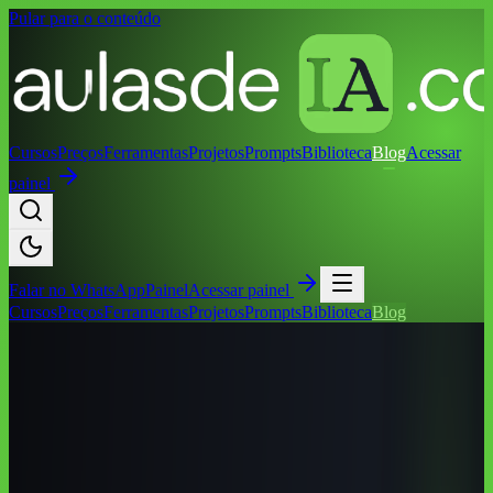
Pular para o conteúdo
Cursos
Preços
Ferramentas
Projetos
Prompts
Biblioteca
Blog
Acessar
painel
Falar no
WhatsApp
Painel
Acessar painel
Cursos
Preços
Ferramentas
Projetos
Prompts
Biblioteca
Blog
Início
/
Blog
/
Cursos de IA por Cidade
/
Cursos de IA em Maringá
(PR): Guia Completo 2026
Cursos de IA por Cidade
Cursos de IA em Maringá (PR): Guia
Completo 2026