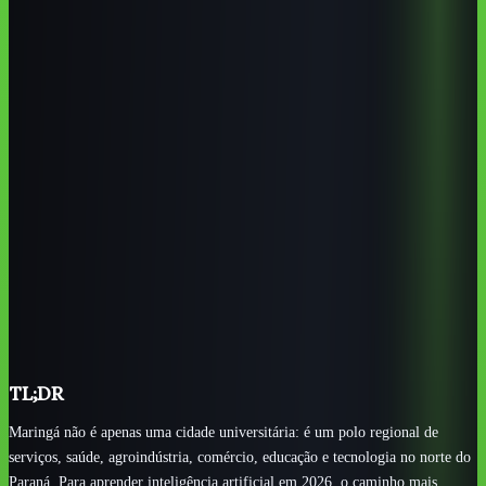
Pontos-chave
Os pontos que mais importam
UEM é a principal referência pública local para base
acadêmica, pesquisa e tecnologia.
UniCesumar, Uningá e UniCV ampliam as opções
privadas e de educação continuada.
SENAC e SENAI atendem perfis mais práticos, ligados a
comércio, serviços, indústria e automação.
IA faz sentido para agroindústria, saúde, varejo, logística,
educação e software em Maringá.
Cursos online ajudam a ganhar velocidade em ChatGPT,
automação, dados e produtividade.
TL;DR
Maringá não é apenas uma cidade universitária: é um polo regional de
serviços, saúde, agroindústria, comércio, educação e tecnologia no norte do
Paraná. Para aprender inteligência artificial em 2026, o caminho mais