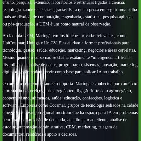
ensino, pesquisa, extensão, laboratórios e estruturas ligadas a ciência,
tecnologia, saúde e ciências agrárias. Para quem pensa em seguir uma trilha
mais acadêmica, de computação, engenharia, estatística, pesquisa aplicada
ou pós-graduação, a UEM é um ponto natural de observação.
Ao lado da UEM, Maringá tem instituições privadas relevantes, como
UniCesumar, Uningá e UniCV. Elas ajudam a formar profissionais para
tecnologia, gestão, saúde, educação, marketing, negócios e áreas correlatas.
Mesmo quando o curso não se chama exatamente “inteligência artificial”,
disciplinas de análise de dados, programação, sistemas, inovação, marketing
digital e gestão podem servir como base para aplicar IA no trabalho.
O contexto econômico também importa. Maringá é conhecida por comércio
e prestação de serviços, mas a região tem ligação forte com agronegócio,
cooperativismo, alimentos, saúde, educação, confecções, logística e
software. Empresas como Cocamar, grupos de tecnologia sediados na cidade
e negócios de varejo regional mostram que há espaço para IA em problemas
bem práticos: previsão de demanda, atendimento ao cliente, análise de
estoque, automação administrativa, CRM, marketing, triagem de
documentos, relatórios e apoio a decisões.