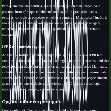
Para quem atua em indústria, logística, produção ou manutenção, vale
procurar formações que combinem automação, programação, dados,
sensores, controle de processos e melhoria contínua. IA aplicada à indústria
não é só chatbot: pode envolver previsão de falhas, análise de imagens,
redução de desperdício, inspeção de qualidade e otimização de rotas ou
estoques.
IFPR no contexto regional
Ao falar de Instituto Federal, é importante ser preciso: a rede IFPR tem
campi em várias cidades do Paraná, e na região norte e noroeste há unidades
relevantes, mas não é correto inventar um campus específico de Maringá se
a oferta oficial não estiver confirmada. Para o estudante maringaense, vale
acompanhar o IFPR em cidades próximas e editais regionais, especialmente
quando houver cursos técnicos, superiores ou FIC ligados a tecnologia,
informática, programação, automação e gestão.
Opções online em português
Cursos online são úteis porque IA muda rápido. Mesmo quem estuda