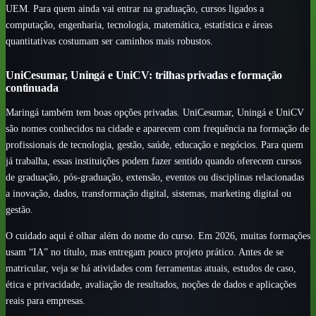
UEM. Para quem ainda vai entrar na graduação, cursos ligados a
computação, engenharia, tecnologia, matemática, estatística e áreas
quantitativas costumam ser caminhos mais robustos.
UniCesumar, Uningá e UniCV: trilhas privadas e formação
continuada
Maringá também tem boas opções privadas. UniCesumar, Uningá e UniCV
são nomes conhecidos na cidade e aparecem com frequência na formação de
profissionais de tecnologia, gestão, saúde, educação e negócios. Para quem
já trabalha, essas instituições podem fazer sentido quando oferecem cursos
de graduação, pós-graduação, extensão, eventos ou disciplinas relacionadas
a inovação, dados, transformação digital, sistemas, marketing digital ou
gestão.
O cuidado aqui é olhar além do nome do curso. Em 2026, muitas formações
usam “IA” no título, mas entregam pouco projeto prático. Antes de se
matricular, veja se há atividades com ferramentas atuais, estudos de caso,
ética e privacidade, avaliação de resultados, noções de dados e aplicações
reais para empresas.