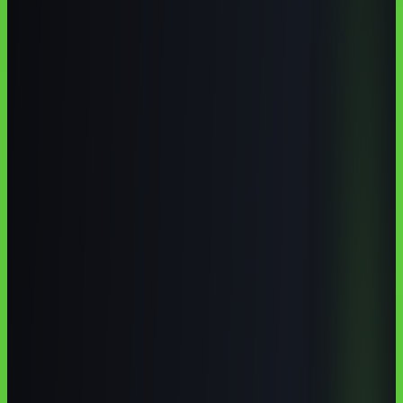
Maringá tem base forte em ensino superior, saúde, agroindústria,
comércio, serviços e tecnologia, o que torna IA útil para carreiras
técnicas e negócios locais. A melhor escolha costuma combinar
formação presencial regional com prática online em português.
UEM é a principal referência pública local para base acadêmica,
pesquisa e tecnologia.
Autoria institucional:
Equipe Aulas de IA / CodeAustral LLC
Publicado em
29 de jun. de 2026
· Atualizado em
29 de jun. de
2026
·
8 min de leitura
Responsabilidade pela formação
·
Reportar uma correção
Compartilhar