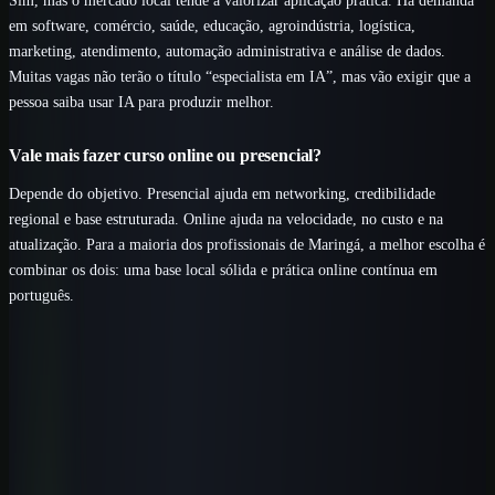
em software, comércio, saúde, educação, agroindústria, logística,
marketing, atendimento, automação administrativa e análise de dados.
Muitas vagas não terão o título “especialista em IA”, mas vão exigir que a
pessoa saiba usar IA para produzir melhor.
Vale mais fazer curso online ou presencial?
Depende do objetivo. Presencial ajuda em networking, credibilidade
regional e base estruturada. Online ajuda na velocidade, no custo e na
atualização. Para a maioria dos profissionais de Maringá, a melhor escolha é
combinar os dois: uma base local sólida e prática online contínua em
português.
Próximo passo
Aplique IA com critérios para a área da
saúde.
Comece pela primeira aula completa e conheça a rota prática antes