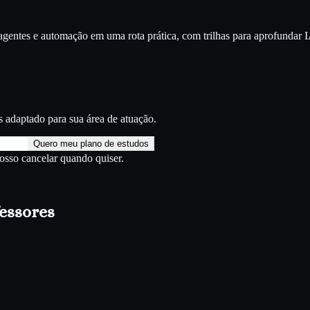
entes e automação em uma rota prática, com trilhas para aprofundar
I
s
adaptado para sua área de atuação.
Quero meu plano de estudos
Posso cancelar quando quiser.
fessores