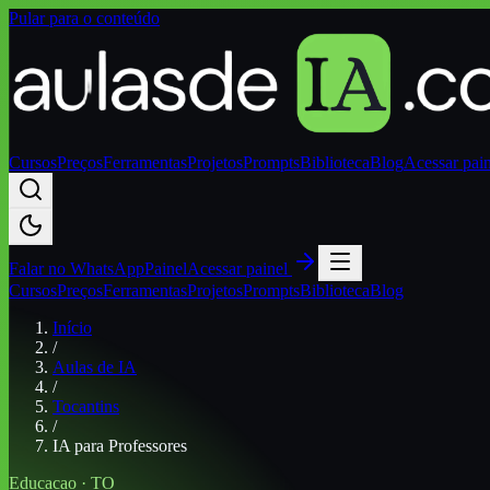
Pular para o conteúdo
Cursos
Preços
Ferramentas
Projetos
Prompts
Biblioteca
Blog
Acessar pai
Falar no
WhatsApp
Painel
Acessar painel
Cursos
Preços
Ferramentas
Projetos
Prompts
Biblioteca
Blog
Início
/
Aulas de IA
/
Tocantins
/
IA para Professores
Educacao
·
TO