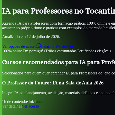
IA para Professores
no Tocanti
Aprenda
IA para Professores
com formação prática, 100% online e em 
avançar no próprio ritmo e praticar com exemplos do mercado brasileiro,
Atualizado em
12 de julho de 2026
.
Ver opções de acesso
Falar no WhatsApp
100% online
Em português
Trilhas estruturadas
Certificados elegíveis
Cursos recomendados para
IA para Prof
Selecionados para quem quer aprender
IA para Professores
do jeito ce
O Professor do Futuro: IA na Sala de Aula 2026
Integre IA ao planejamento, avaliação, materiais didáticos e acompa
1
h de conteúdo
•
Iniciante
Ver detalhes
Ver acesso →