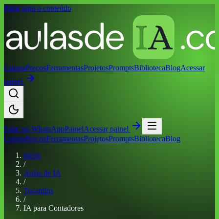
Pular para o conteúdo
Cursos
Preços
Ferramentas
Projetos
Prompts
Biblioteca
Blog
Acessar
painel
Falar no
WhatsApp
Painel
Acessar painel
Cursos
Preços
Ferramentas
Projetos
Prompts
Biblioteca
Blog
Início
/
Aulas de IA
/
Tocantins
/
IA para Contadores