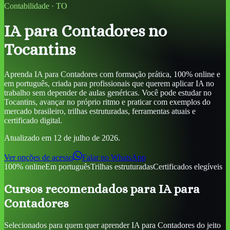
Contabilidade
·
TO
IA para Contadores
no
Tocantins
Aprenda
IA para Contadores
com formação prática, 100% online e
em português, criada para profissionais que querem aplicar IA no
trabalho sem depender de aulas genéricas. Você pode estudar
no
Tocantins
, avançar no próprio ritmo e praticar com exemplos do
mercado brasileiro, trilhas estruturadas, ferramentas atuais e
certificado digital.
Atualizado em
12 de julho de 2026
.
Ver opções de acesso
Falar no WhatsApp
100% online
Em português
Trilhas estruturadas
Certificados elegíveis
Cursos recomendados para
IA para
Contadores
Selecionados para quem quer aprender
IA para Contadores
do jeito