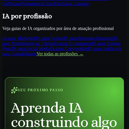
Sul
Paraná
Pernambuco
Ceará
Pará
Santa Catarina
IA por profissão
Veja guias de IA organizados por área de atuação profissional
IA para
Marketing
IA para
Vendas
IA para
Recursos Humanos
IA
para
Atendimento ao Cliente
IA para
E-commerce
IA para
Tráfego
Pago
IA para
Social Media
IA para
Copywriting
IA para
Jurídico
IA
para
Contabilidade
Ver todas as profissões →
SEU PRÓXIMO PASSO
Aprenda IA
construindo algo