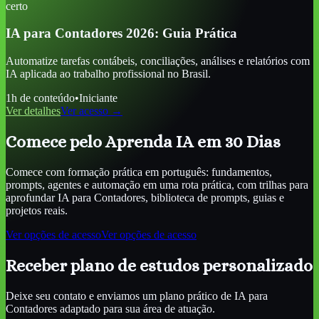
certo
IA para Contadores 2026: Guia Prática
Automatize tarefas contábeis, conciliações, análises e relatórios com
IA aplicada ao trabalho profissional no Brasil.
1
h de conteúdo
•
Iniciante
Ver detalhes
Ver acesso →
Comece pelo Aprenda IA em 30 Dias
Comece com formação prática em português: fundamentos,
prompts, agentes e automação em uma rota prática, com trilhas para
aprofundar
IA para Contadores
, biblioteca de prompts, guias e
projetos reais.
Ver opções de acesso
Ver opções de acesso
Receber plano de estudos personalizado
Deixe seu contato e enviamos um plano prático de
IA para
Contadores
adaptado para sua área de atuação.