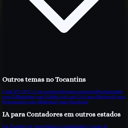
Outros temas
no Tocantins
ChatGPT GPT-5.5 em portugues
Prompt engineering
Produtividade
com IA
Marketing com IA
Meta Ads com IA
IA para Medicos
IA para
Professores
IA para Mulheres
IA para Psicologos
IA para Contadores
em outros estados
São Paulo
Rio de Janeiro
Minas Gerais
Bahia
Rio Grande do