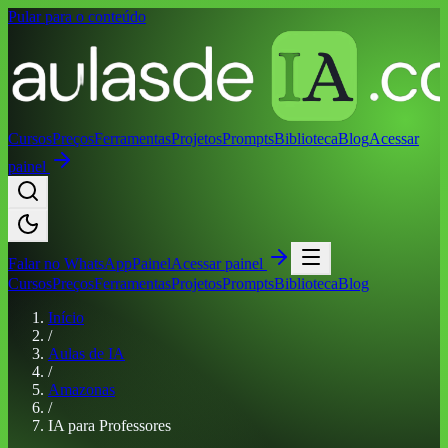
Pular para o conteúdo
Cursos
Preços
Ferramentas
Projetos
Prompts
Biblioteca
Blog
Acessar
painel
Falar no
WhatsApp
Painel
Acessar painel
Cursos
Preços
Ferramentas
Projetos
Prompts
Biblioteca
Blog
Início
/
Aulas de IA
/
Amazonas
/
IA para Professores