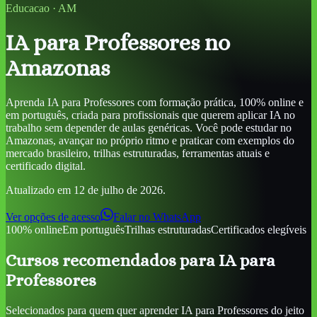
Educacao
·
AM
IA para Professores
no
Amazonas
Aprenda
IA para Professores
com formação prática, 100% online e
em português, criada para profissionais que querem aplicar IA no
trabalho sem depender de aulas genéricas. Você pode estudar
no
Amazonas
, avançar no próprio ritmo e praticar com exemplos do
mercado brasileiro, trilhas estruturadas, ferramentas atuais e
certificado digital.
Atualizado em
12 de julho de 2026
.
Ver opções de acesso
Falar no WhatsApp
100% online
Em português
Trilhas estruturadas
Certificados elegíveis
Cursos recomendados para
IA para
Professores
Selecionados para quem quer aprender
IA para Professores
do jeito