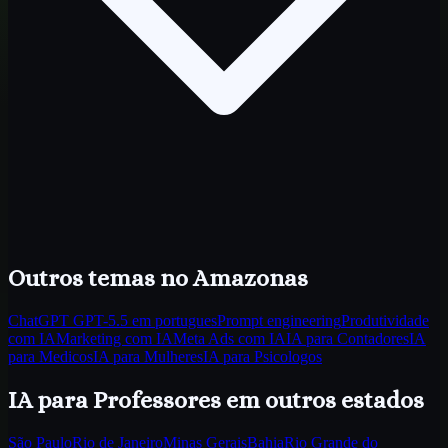
Outros temas
no Amazonas
ChatGPT GPT-5.5 em portugues
Prompt engineering
Produtividade
com IA
Marketing com IA
Meta Ads com IA
IA para Contadores
IA
para Medicos
IA para Mulheres
IA para Psicologos
IA para Professores
em outros estados
São Paulo
Rio de Janeiro
Minas Gerais
Bahia
Rio Grande do