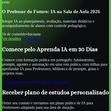
certo
O Professor do Futuro: IA na Sala de Aula 2026
Integre IA ao planejamento, avaliação, materiais didáticos e
acompanhamento de alunos com controle pedagógico.
1
h de conteúdo
•
Iniciante
Ver detalhes
Ver acesso →
Comece pelo Aprenda IA em 30 Dias
Comece com formação prática em português: fundamentos,
prompts, agentes e automação em uma rota prática, com trilhas para
aprofundar
IA para Professores
, biblioteca de prompts, guias e
projetos reais.
Ver opções de acesso
Ver opções de acesso
Receber plano de estudos personalizado
Deixe seu contato e enviamos um plano prático de
IA para
Professores
adaptado para sua área de atuação.