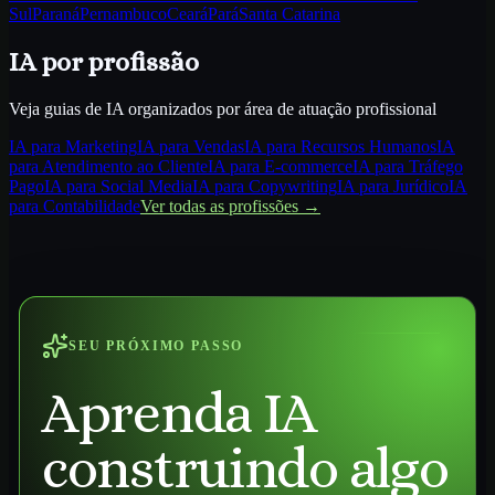
Sul
Paraná
Pernambuco
Ceará
Pará
Santa Catarina
IA por profissão
Veja guias de IA organizados por área de atuação profissional
IA para
Marketing
IA para
Vendas
IA para
Recursos Humanos
IA
para
Atendimento ao Cliente
IA para
E-commerce
IA para
Tráfego
Pago
IA para
Social Media
IA para
Copywriting
IA para
Jurídico
IA
para
Contabilidade
Ver todas as profissões →
SEU PRÓXIMO PASSO
Aprenda IA
construindo algo