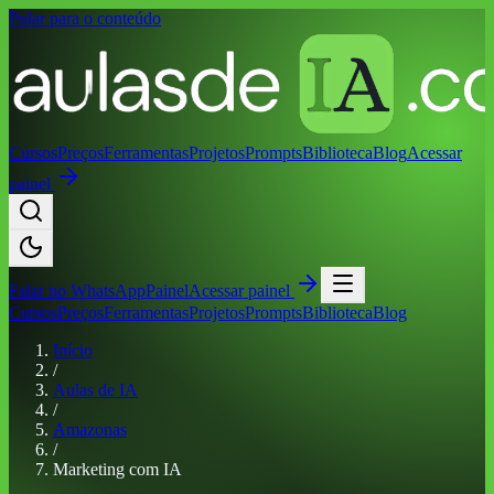
Pular para o conteúdo
Cursos
Preços
Ferramentas
Projetos
Prompts
Biblioteca
Blog
Acessar
painel
Falar no
WhatsApp
Painel
Acessar painel
Cursos
Preços
Ferramentas
Projetos
Prompts
Biblioteca
Blog
Início
/
Aulas de IA
/
Amazonas
/
Marketing com IA