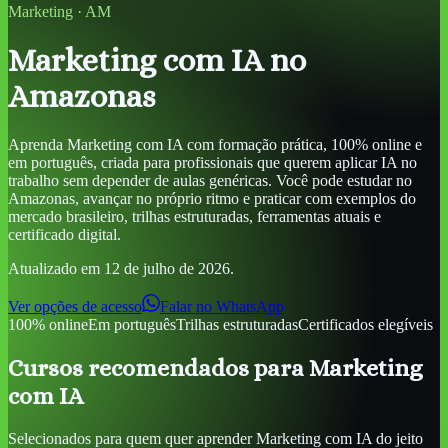
Marketing
·
AM
Marketing com IA
no
Amazonas
Aprenda
Marketing com IA
com formação prática, 100% online e
em português, criada para profissionais que querem aplicar IA no
trabalho sem depender de aulas genéricas. Você pode estudar
no
Amazonas
, avançar no próprio ritmo e praticar com exemplos do
mercado brasileiro, trilhas estruturadas, ferramentas atuais e
certificado digital.
Atualizado em
12 de julho de 2026
.
Ver opções de acesso
Falar no WhatsApp
100% online
Em português
Trilhas estruturadas
Certificados elegíveis
Cursos recomendados para
Marketing
com IA
Selecionados para quem quer aprender
Marketing com IA
do jeito