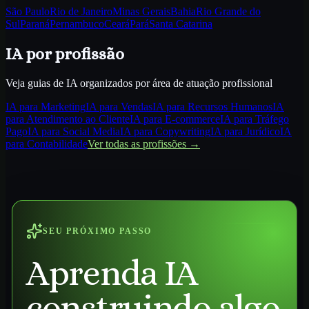
São Paulo
Rio de Janeiro
Minas Gerais
Bahia
Rio Grande do
Sul
Paraná
Pernambuco
Ceará
Pará
Santa Catarina
IA por profissão
Veja guias de IA organizados por área de atuação profissional
IA para
Marketing
IA para
Vendas
IA para
Recursos Humanos
IA
para
Atendimento ao Cliente
IA para
E-commerce
IA para
Tráfego
Pago
IA para
Social Media
IA para
Copywriting
IA para
Jurídico
IA
para
Contabilidade
Ver todas as profissões →
SEU PRÓXIMO PASSO
Aprenda IA
construindo algo