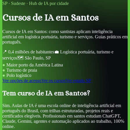
SP
·
Sudeste
· Hub de IA por cidade
Cursos de IA
em Santos
Cursos de IA em Santos: como santistas aplicam inteligência
artificial em logística portuária, turismo e serviços. Guias práticos em
português.
📍
0,4 milhões de habitantes
💼
Logística portuária, turismo e
serviços
🗺️
São Paulo
,
SP
●
Maior porto da América Latina
●
Turismo de praia
●
Polo logístico
Ver opções de acesso
Ver os cursos
Ver estado
SP
Tem curso de IA em Santos?
Sim. Aulas de IA é uma escola online de inteligência artificial em
português do Brasil, com trilhas estruturadas, projetos reais e
certificados elegíveis. Profissionais em santos estudam ChatGPT,
Claude, Gemini, agentes e automação aplicados ao trabalho, 100%
online.