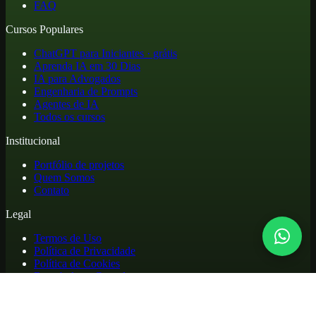
FAQ
Cursos Populares
ChatGPT para Iniciantes · grátis
Aprenda IA em 30 Dias
IA para Advogados
Engenharia de Prompts
Agentes de IA
Todos os cursos
Institucional
Portfólio de projetos
Quem Somos
Contato
Legal
Termos de Uso
Política de Privacidade
Política de Cookies
Reembolso e Cancelamento
Cursos online de atualização profissional em inteligência artificial,
com materiais práticos, biblioteca de apoio e acesso para alunos.