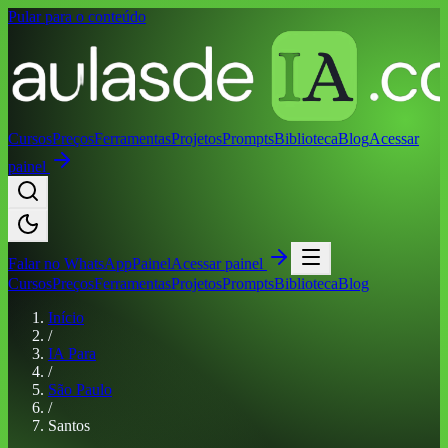
Pular para o conteúdo
Cursos
Preços
Ferramentas
Projetos
Prompts
Biblioteca
Blog
Acessar
painel
Falar no
WhatsApp
Painel
Acessar painel
Cursos
Preços
Ferramentas
Projetos
Prompts
Biblioteca
Blog
Início
/
IA Para
/
São Paulo
/
Santos