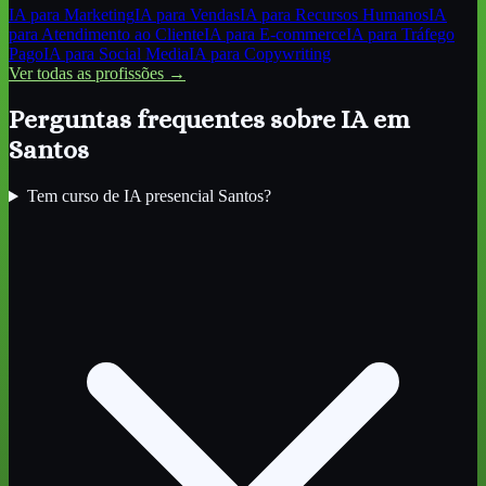
IA para
Marketing
IA para
Vendas
IA para
Recursos Humanos
IA
para
Atendimento ao Cliente
IA para
E-commerce
IA para
Tráfego
Pago
IA para
Social Media
IA para
Copywriting
Ver todas as profissões →
Perguntas frequentes sobre IA
em
Santos
Tem curso de IA presencial Santos?