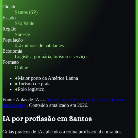
Cidade
Santos (SP)
Estado
São Paulo
Região
Sudeste
População
0,4 milhões de habitantes
Economia
Logística portuária, turismo e serviços
Formato
Online
●
Maior porto da América Latina
●
Turismo de praia
●
Polo logístico
Fonte:
Aulas de IA
—
https://aulasdeia.com/ia-para/location/sao-
paulo/santos
. Conteúdo atualizado em 2026.
IA por profissão
em Santos
Guias práticos de IA aplicados à rotina profissional
em santos
.