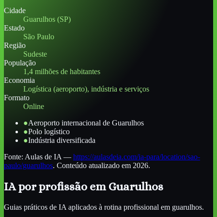
Cidade
Guarulhos (SP)
Estado
São Paulo
Região
Sudeste
População
1,4 milhões de habitantes
Economia
Logística (aeroporto), indústria e serviços
Formato
Online
●
Aeroporto internacional de Guarulhos
●
Polo logístico
●
Indústria diversificada
Fonte:
Aulas de IA
—
https://aulasdeia.com/ia-para/location/sao-
paulo/guarulhos
. Conteúdo atualizado em 2026.
IA por profissão
em Guarulhos
Guias práticos de IA aplicados à rotina profissional
em guarulhos
.