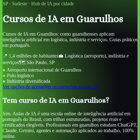
SP
·
Sudeste
· Hub de IA por cidade
Cursos de IA
em Guarulhos
Cursos de IA em Guarulhos: como guarulhenses aplicam
inteligência artificial em logística, indústria e serviços. Guias práticos
em português.
📍
1,4 milhões de habitantes
💼
Logística (aeroporto), indústria e
serviços
🗺️
São Paulo
,
SP
●
Aeroporto internacional de Guarulhos
●
Polo logístico
●
Indústria diversificada
Ver opções de acesso
Ver os cursos
Ver estado
SP
Tem curso de IA em Guarulhos?
Sim. Aulas de IA é uma escola online de inteligência artificial em
português do Brasil, com trilhas estruturadas, projetos reais e
certificados elegíveis. Profissionais em guarulhos estudam ChatGPT,
Claude, Gemini, agentes e automação aplicados ao trabalho, 100%
online.