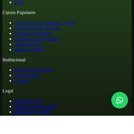
FAQ
Cursos Populares
ChatGPT para Iniciantes · grátis
Aprenda IA em 30 Dias
IA para Advogados
Engenharia de Prompts
Agentes de IA
Todos os cursos
Institucional
Portfólio de projetos
Quem Somos
Contato
Legal
Termos de Uso
Política de Privacidade
Política de Cookies
Reembolso e Cancelamento
Cursos online de atualização profissional em inteligência artificial,
com materiais práticos, biblioteca de apoio e acesso para alunos.