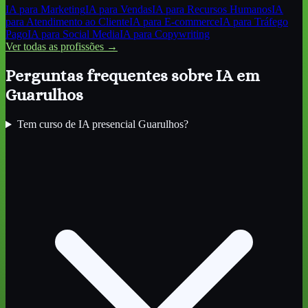
IA para
Marketing
IA para
Vendas
IA para
Recursos Humanos
IA
para
Atendimento ao Cliente
IA para
E-commerce
IA para
Tráfego
Pago
IA para
Social Media
IA para
Copywriting
Ver todas as profissões →
Perguntas frequentes sobre IA
em
Guarulhos
Tem curso de IA presencial Guarulhos?