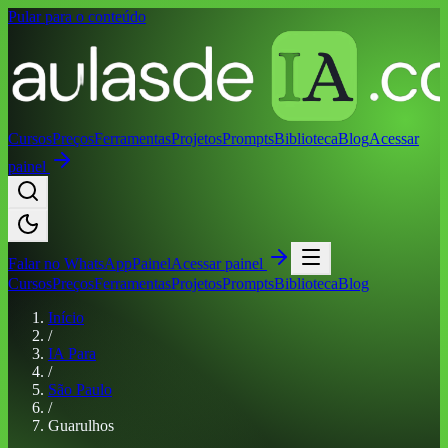
Pular para o conteúdo
Cursos
Preços
Ferramentas
Projetos
Prompts
Biblioteca
Blog
Acessar
painel
Falar no
WhatsApp
Painel
Acessar painel
Cursos
Preços
Ferramentas
Projetos
Prompts
Biblioteca
Blog
Início
/
IA Para
/
São Paulo
/
Guarulhos