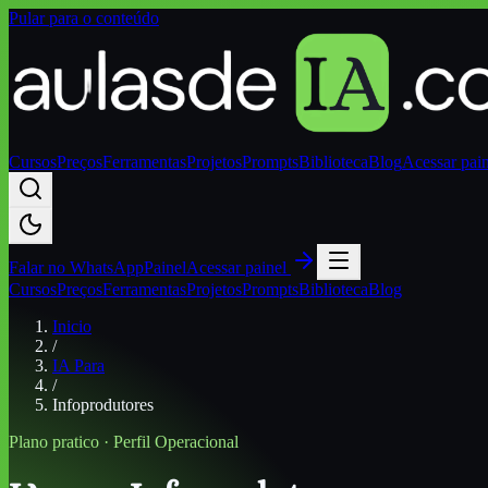
Pular para o conteúdo
Cursos
Preços
Ferramentas
Projetos
Prompts
Biblioteca
Blog
Acessar pai
Falar no
WhatsApp
Painel
Acessar painel
Cursos
Preços
Ferramentas
Projetos
Prompts
Biblioteca
Blog
Inicio
/
IA Para
/
Infoprodutores
Plano pratico · Perfil
Operacional