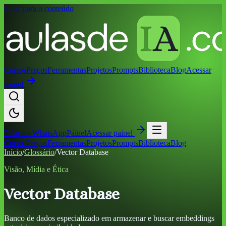
Pular para o conteúdo
Cursos
Preços
Ferramentas
Projetos
Prompts
Biblioteca
Blog
Acessar
painel
Falar no
WhatsApp
Painel
Acessar painel
Cursos
Preços
Ferramentas
Projetos
Prompts
Biblioteca
Blog
Início
/
Glossário
/
Vector Database
Visão, Mídia e Ética
Vector Database
Banco de dados especializado em armazenar e buscar embeddings