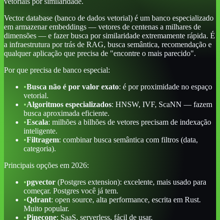
vetoriais por similaridade.
Vector database (banco de dados vetorial) é um banco especializado
em armazenar embeddings — vetores de centenas a milhares de
dimensões — e fazer busca por similaridade extremamente rápida. É
a infraestrutura por trás de RAG, busca semântica, recomendação e
qualquer aplicação que precisa de "encontre o mais parecido".
Por que precisa de banco especial:
•
Busca não é por valor exato
: é por proximidade no espaço
vetorial.
•
Algoritmos especializados
: HNSW, IVF, ScaNN — fazem
busca aproximada eficiente.
•
Escala
: milhões a bilhões de vetores precisam de indexação
inteligente.
•
Filtragem
: combinar busca semântica com filtros (data,
categoria).
Principais opções em 2026:
•
pgvector
(Postgres extension): excelente, mais usado para
começar. Postgres você já tem.
•
Qdrant
: open source, alta performance, escrita em Rust.
Muito popular.
•
Pinecone
: SaaS, serverless, fácil de usar.