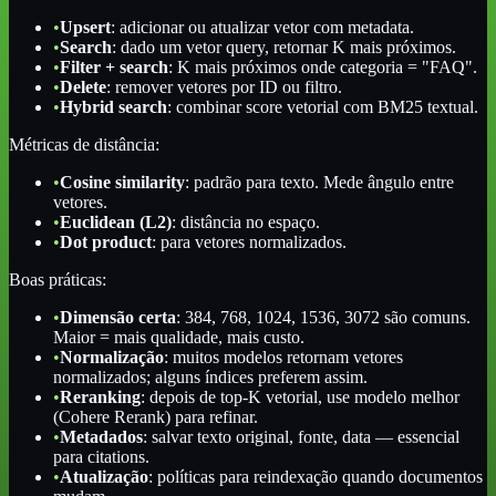
•
Upsert
: adicionar ou atualizar vetor com metadata.
•
Search
: dado um vetor query, retornar K mais próximos.
•
Filter + search
: K mais próximos onde categoria = "FAQ".
•
Delete
: remover vetores por ID ou filtro.
•
Hybrid search
: combinar score vetorial com BM25 textual.
Métricas de distância:
•
Cosine similarity
: padrão para texto. Mede ângulo entre
vetores.
•
Euclidean (L2)
: distância no espaço.
•
Dot product
: para vetores normalizados.
Boas práticas:
•
Dimensão certa
: 384, 768, 1024, 1536, 3072 são comuns.
Maior = mais qualidade, mais custo.
•
Normalização
: muitos modelos retornam vetores
normalizados; alguns índices preferem assim.
•
Reranking
: depois de top-K vetorial, use modelo melhor
(Cohere Rerank) para refinar.
•
Metadados
: salvar texto original, fonte, data — essencial
para citations.
•
Atualização
: políticas para reindexação quando documentos