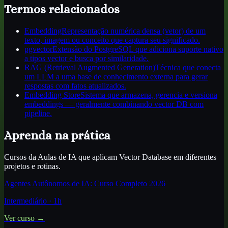
Termos relacionados
Embedding
Representação numérica densa (vetor) de um
texto, imagem ou conceito que captura seu significado.
pgvector
Extensão do PostgreSQL que adiciona suporte nativo
a tipos vector e busca por similaridade.
RAG (Retrieval Augmented Generation)
Técnica que conecta
um LLM a uma base de conhecimento externa para gerar
respostas com fatos atualizados.
Embedding Store
Sistema que armazena, gerencia e versiona
embeddings — geralmente combinando vector DB com
pipeline.
Aprenda na prática
Cursos da Aulas de IA que aplicam
Vector Database
em diferentes
projetos e rotinas.
Agentes Autônomos de IA: Curso Completo 2026
Intermediário
·
1
h
Ver curso →