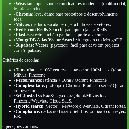
•
Weaviate
: open source com features modernas (multi-modal,
hybrid search).
•
Chroma
: leve, ótimo para protótipos e desenvolvimento
local.
•
Milvus
: maduro, escala bem para bilhões de vetores.
•
Redis com Redis Search
: para quem já usa Redis.
•
Elasticsearch
: também ganhou suporte a vetores.
•
MongoDB Atlas Vector Search
: integrado em MongoDB.
•
Supabase Vector
(pgvector): fácil para devs em projetos
com Supabase.
Critérios de escolha:
•
Tamanho
: até 10M vetores → pgvector. 100M+ → Qdrant,
Milvus, Pinecone.
•
Performance
: latência < 50ms? Qdrant, Pinecone.
•
Complexidade
: protótipo? Chroma. Produção sério? Qdrant
ou pgvector.
•
Self-hosted vs SaaS
: pgvector/Qdrant/Milvus locais;
Pinecone/Weaviate Cloud SaaS.
•
Hybrid search
(vector + keyword): Weaviate, Qdrant fortes.
•
Compliance
: dados no Brasil? Self-host ou SaaS com região
BR.
Operações comuns: