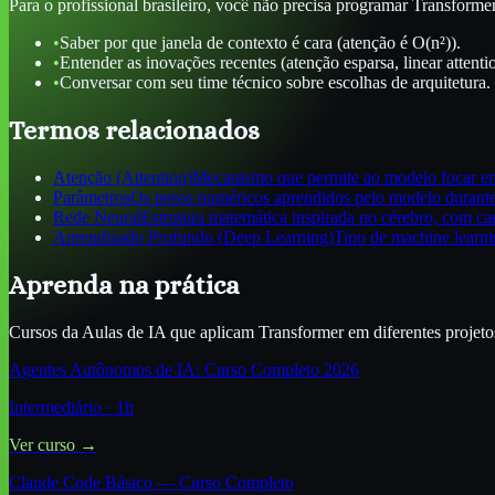
Para o profissional brasileiro, você não precisa programar Transfo
•
Saber por que janela de contexto é cara (atenção é O(n²)).
•
Entender as inovações recentes (atenção esparsa, linear attentio
•
Conversar com seu time técnico sobre escolhas de arquitetura.
Termos relacionados
Atenção (Attention)
Mecanismo que permite ao modelo focar em 
Parâmetros
Os pesos numéricos aprendidos pelo modelo durante
Rede Neural
Estrutura matemática inspirada no cérebro, com ca
Aprendizado Profundo (Deep Learning)
Tipo de machine learni
Aprenda na prática
Cursos da Aulas de IA que aplicam
Transformer
em diferentes projetos
Agentes Autônomos de IA: Curso Completo 2026
Intermediário
·
1
h
Ver curso →
Claude Code Básico — Curso Completo