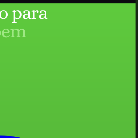
o para
bem