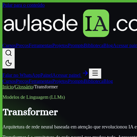
Pular para o conteúdo
Cursos
Preços
Ferramentas
Projetos
Prompts
Biblioteca
Blog
Acessar pai
Falar no
WhatsApp
Painel
Acessar painel
Cursos
Preços
Ferramentas
Projetos
Prompts
Biblioteca
Blog
Início
/
Glossário
/
Transformer
Modelos de Linguagem (LLMs)
Transformer
Arquitetura de rede neural baseada em atenção que revolucionou IA 