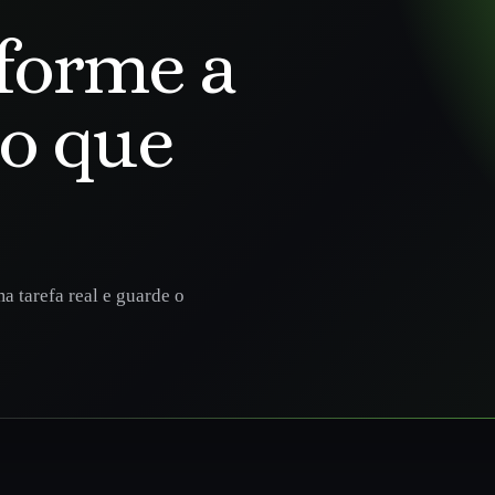
forme a
go que
a tarefa real e guarde o