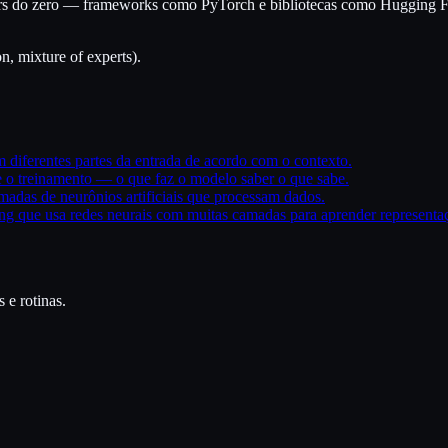
rmers do zero — frameworks como PyTorch e bibliotecas como Hugging Fa
n, mixture of experts).
diferentes partes da entrada de acordo com o contexto.
 o treinamento — o que faz o modelo saber o que sabe.
madas de neurônios artificiais que processam dados.
ng que usa redes neurais com muitas camadas para aprender representa
 e rotinas.