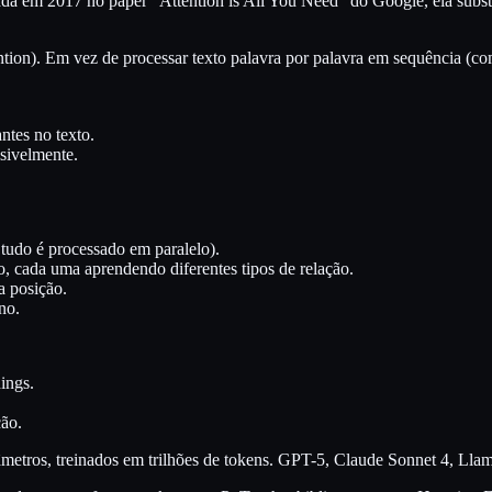
tada em 2017 no paper "Attention is All You Need" do Google, ela sub
ention). Em vez de processar texto palavra por palavra em sequência (
ntes no texto.
sivelmente.
 tudo é processado em paralelo).
o, cada uma aprendendo diferentes tipos de relação.
a posição.
ino.
ings.
ão.
metros, treinados em trilhões de tokens. GPT-5, Claude Sonnet 4, Llam