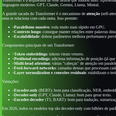
Transformer é a arquitetura de rede neural que mudou tudo. Apresen
linguagem moderno: GPT, Claude, Gemini, Llama, Mistral.
A grande sacada do Transformer é o mecanismo de
atenção
(self-att
uma se relaciona com cada outra. Isso permite:
•
Paralelismo massivo
: roda muito mais rápido em GPU.
•
Contexto longo
: consegue manter relações entre palavras dista
•
Escalabilidade
: dobrar parâmetros melhora performance previ
Componentes principais de um Transformer:
•
Token embeddings
: tokens viram vetores.
•
Positional encodings
: adiciona informação de posição (já que
•
Multi-head attention
: várias "cabeças" de atenção em paralel
•
Feed-forward networks
: camadas densas que processam cad
•
Layer normalization e conexões residuais
: estabilizam o tre
Variações:
•
Encoder-only
(BERT): bom para classificação, NER, embedd
•
Decoder-only
(GPT, Claude, Llama): bom para gerar texto.
•
Encoder-decoder
(T5, BART): bom para tradução, sumarizaç
Em 2026, todos os modelos top são decoder-only com bilhões de parâ