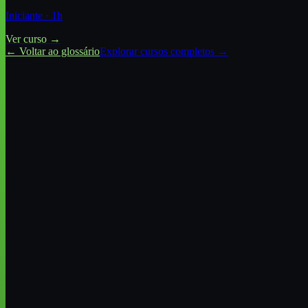
Iniciante
·
1
h
Ver curso →
← Voltar ao glossário
Explorar cursos completos →