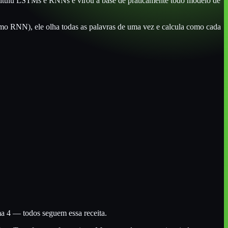
stituiu LSTMs e RNNs e virou a base de praticamente todo modelo de
como RNN), ele olha todas as palavras de uma vez e calcula como cada
a 4 — todos seguem essa receita.