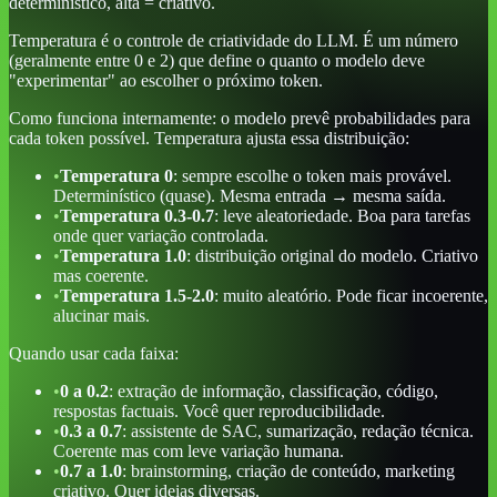
determinístico, alta = criativo.
Temperatura é o controle de criatividade do LLM. É um número
(geralmente entre 0 e 2) que define o quanto o modelo deve
"experimentar" ao escolher o próximo token.
Como funciona internamente: o modelo prevê probabilidades para
cada token possível. Temperatura ajusta essa distribuição:
•
Temperatura 0
: sempre escolhe o token mais provável.
Determinístico (quase). Mesma entrada → mesma saída.
•
Temperatura 0.3-0.7
: leve aleatoriedade. Boa para tarefas
onde quer variação controlada.
•
Temperatura 1.0
: distribuição original do modelo. Criativo
mas coerente.
•
Temperatura 1.5-2.0
: muito aleatório. Pode ficar incoerente,
alucinar mais.
Quando usar cada faixa:
•
0 a 0.2
: extração de informação, classificação, código,
respostas factuais. Você quer reproducibilidade.
•
0.3 a 0.7
: assistente de SAC, sumarização, redação técnica.
Coerente mas com leve variação humana.
•
0.7 a 1.0
: brainstorming, criação de conteúdo, marketing
criativo. Quer ideias diversas.