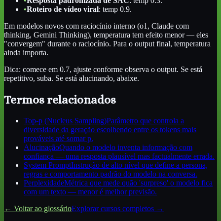
•
Resposta padronizada de SAC
: temp 0.3.
•
Roteiro de vídeo viral
: temp 0.9.
Em modelos novos com raciocínio interno (o1, Claude com
thinking, Gemini Thinking), temperatura tem efeito menor — eles
"convergem" durante o raciocínio. Para o output final, temperatura
ainda importa.
Dica: comece em 0.7, ajuste conforme observa o output. Se está
repetitivo, suba. Se está alucinando, abaixe.
Termos relacionados
Top-p (Nucleus Sampling)
Parâmetro que controla a
diversidade da geração escolhendo entre os tokens mais
prováveis até somar p.
Alucinação
Quando o modelo inventa informação com
confiança — uma resposta plausível mas factualmente errada.
System Prompt
Instrução de alto nível que define a persona,
regras e comportamento padrão do modelo na conversa.
Perplexidade
Métrica que mede quão 'surpreso' o modelo fica
com um texto — menor é melhor previsão.
← Voltar ao glossário
Explorar cursos completos →