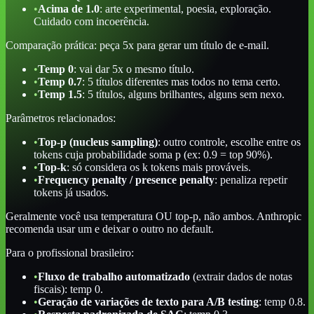
•
Acima de 1.0
: arte experimental, poesia, exploração.
Cuidado com incoerência.
Comparação prática: peça 5x para gerar um título de e-mail.
•
Temp 0
: vai dar 5x o mesmo título.
•
Temp 0.7
: 5 títulos diferentes mas todos no tema certo.
•
Temp 1.5
: 5 títulos, alguns brilhantes, alguns sem nexo.
Parâmetros relacionados:
•
Top-p (nucleus sampling)
: outro controle, escolhe entre os
tokens cuja probabilidade soma p (ex: 0.9 = top 90%).
•
Top-k
: só considera os k tokens mais prováveis.
•
Frequency penalty / presence penalty
: penaliza repetir
tokens já usados.
Geralmente você usa temperatura OU top-p, não ambos. Anthropic
recomenda usar um e deixar o outro no default.
Para o profissional brasileiro:
•
Fluxo de trabalho automatizado
(extrair dados de notas
fiscais): temp 0.
•
Geração de variações de texto para A/B testing
: temp 0.8.