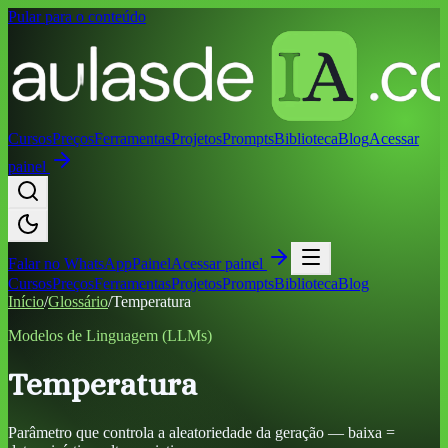
Pular para o conteúdo
Cursos
Preços
Ferramentas
Projetos
Prompts
Biblioteca
Blog
Acessar
painel
Falar no
WhatsApp
Painel
Acessar painel
Cursos
Preços
Ferramentas
Projetos
Prompts
Biblioteca
Blog
Início
/
Glossário
/
Temperatura
Modelos de Linguagem (LLMs)
Temperatura
Parâmetro que controla a aleatoriedade da geração — baixa =