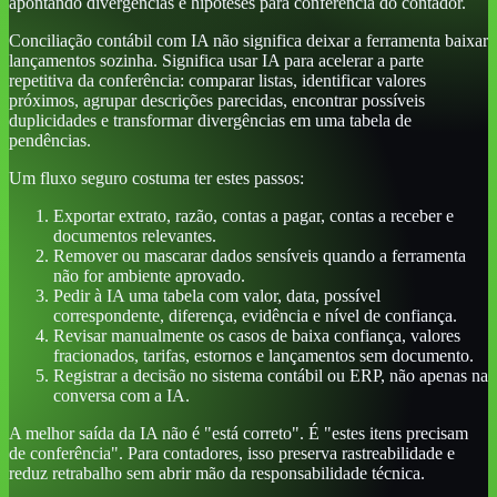
apontando divergências e hipóteses para conferência do contador.
Conciliação contábil com IA não significa deixar a ferramenta baixar
lançamentos sozinha. Significa usar IA para acelerar a parte
repetitiva da conferência: comparar listas, identificar valores
próximos, agrupar descrições parecidas, encontrar possíveis
duplicidades e transformar divergências em uma tabela de
pendências.
Um fluxo seguro costuma ter estes passos:
Exportar extrato, razão, contas a pagar, contas a receber e
documentos relevantes.
Remover ou mascarar dados sensíveis quando a ferramenta
não for ambiente aprovado.
Pedir à IA uma tabela com valor, data, possível
correspondente, diferença, evidência e nível de confiança.
Revisar manualmente os casos de baixa confiança, valores
fracionados, tarifas, estornos e lançamentos sem documento.
Registrar a decisão no sistema contábil ou ERP, não apenas na
conversa com a IA.
A melhor saída da IA não é "está correto". É "estes itens precisam
de conferência". Para contadores, isso preserva rastreabilidade e
reduz retrabalho sem abrir mão da responsabilidade técnica.