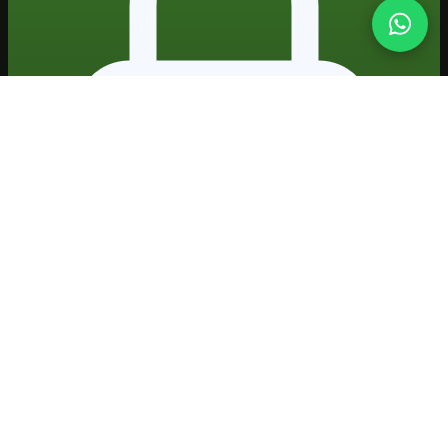
Formação prática em IA · projetos reais · certificado
Plataforma
Escola
Acesso
Cursos