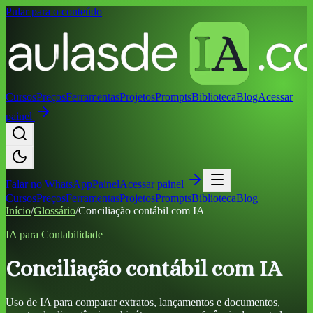
Pular para o conteúdo
Cursos
Preços
Ferramentas
Projetos
Prompts
Biblioteca
Blog
Acessar
painel
Falar no
WhatsApp
Painel
Acessar painel
Cursos
Preços
Ferramentas
Projetos
Prompts
Biblioteca
Blog
Início
/
Glossário
/
Conciliação contábil com IA
IA para Contabilidade
Conciliação contábil com IA
Uso de IA para comparar extratos, lançamentos e documentos,