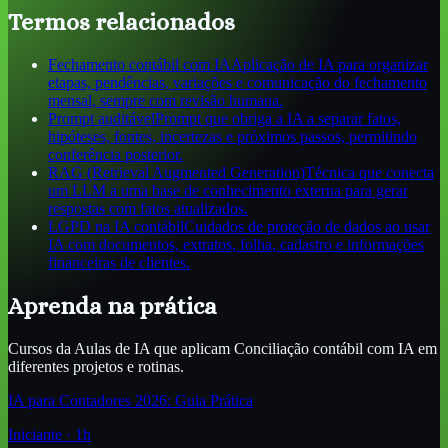
Termos relacionados
Fechamento contábil com IA
Aplicação de IA para organizar
etapas, pendências, variações e comunicação do fechamento
mensal, sempre com revisão humana.
Prompt auditável
Prompt que obriga a IA a separar fatos,
hipóteses, fontes, incertezas e próximos passos, permitindo
conferência posterior.
RAG (Retrieval Augmented Generation)
Técnica que conecta
um LLM a uma base de conhecimento externa para gerar
respostas com fatos atualizados.
LGPD na IA contábil
Cuidados de proteção de dados ao usar
IA com documentos, extratos, folha, cadastro e informações
financeiras de clientes.
Aprenda na prática
Cursos da Aulas de IA que aplicam
Conciliação contábil com IA
em
diferentes projetos e rotinas.
IA para Contadores 2026: Guia Prática
Iniciante
·
1
h