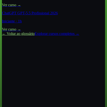
Ver curso →
ChatGPT GPT-5.5 Profissional 2026
Iniciante
·
1
h
Ver curso →
← Voltar ao glossário
Explorar cursos completos →