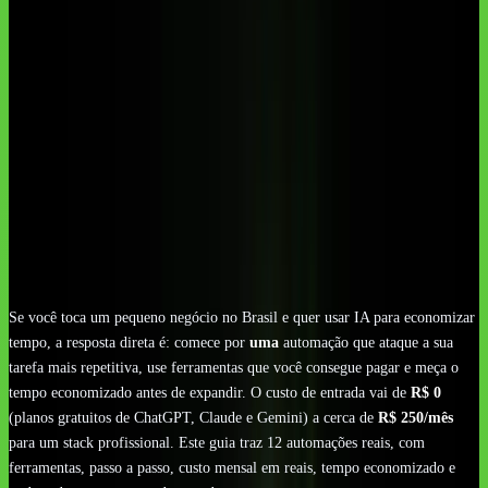
12 automações de IA com custo mensal real em reais, da
grátis (R$ 0) à profissional (R$ 250/mês)
Stack mínimo viável para começar: ChatGPT Plus (~R$
99,99/mês) + uma ferramenta de automação
n8n self-hosted é praticamente grátis em VPS; evolution-
api conecta WhatsApp sem custo por mensagem
Checklist de LGPD e contexto MEI/Simples Nacional
para automatizar sem se expor a multa ou desenquadramento
Seção honesta de 'quando dá errado' e o que NÃO
automatizar num negócio pequeno
Se você toca um pequeno negócio no Brasil e quer usar IA para economizar
tempo, a resposta direta é: comece por
uma
automação que ataque a sua
tarefa mais repetitiva, use ferramentas que você consegue pagar e meça o
tempo economizado antes de expandir. O custo de entrada vai de
R$ 0
(planos gratuitos de ChatGPT, Claude e Gemini) a cerca de
R$ 250/mês
para um stack profissional. Este guia traz 12 automações reais, com
ferramentas, passo a passo, custo mensal em reais, tempo economizado e