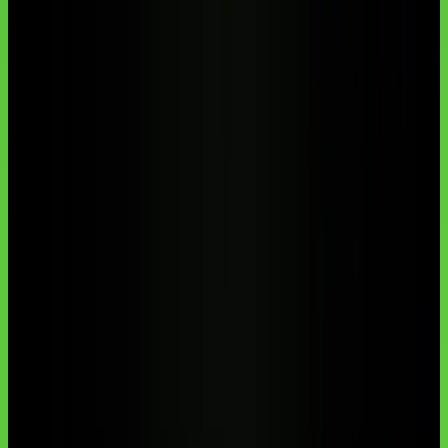
A forma mais barata de começar a usar IA num pequeno negócio
brasileiro é combinar uma IA de texto (ChatGPT Plus por cerca de
R$ 99,99/mês, ou planos gratuitos) com uma ferramenta de
automação (n8n self-hosted é quase grátis; Make e Zapier têm
planos pagos). Comece por uma única automação tediosa —
atendimento, orçamento ou conteúdo — meça o tempo
economizado e só então expanda. Sempre passe os dados pelo
checklist de LGPD antes de automatizar.
Autoria institucional:
Equipe Aulas de IA / CodeAustral LLC
Publicado em
04 de jun. de 2026
· Atualizado em
29 de jun. de
2026
·
18 min de leitura
Responsabilidade pela formação
·
Reportar uma correção
Compartilhar