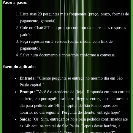
Passo a passo:
Liste suas 20 perguntas mais frequentes (preço, prazo, formas de
pagamento, garantia).
Cole no ChatGPT um prompt com tom da marca e as respostas-
padrão.
Peça respostas em 3 versões (curta, média, com link de
pagamento).
Salve num documento e copie/cole conforme a conversa.
Exemplo aplicado:
Entrada:
"Cliente pergunta se entrega no mesmo dia em São
Paulo capital."
Prompt:
"Você é o atendente da [loja]. Responda em tom cordial
e direto, em português brasileiro. Regras: entregamos no mesmo
dia para pedidos até 14h na capital de São Paulo; após esse
horário, no dia seguinte. Pergunta do cliente: 'entrega hoje?'"
Saída:
"Oi! Sim, entregamos hoje para pedidos confirmados até
as 14h aqui na capital de São Paulo. Depois desse horário, a
entrega fica para amanhã. Quer que eu já reserve o seu?"