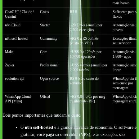
mais barato
ChatGPT / Claude /
Grátis
R$ 0
Suficiente para va
Gemini
fluxos
n8n Cloud
Starter
~20 €/mês (anual) por
Automação visual
2.500 execuções
nuvem
n8n self-hosted
Community
~R$ 0 a R$ 50/mês
Execuções ilimita
(custo do VPS)
seu servidor
Make
Core
~US$ 9 a 12/mês por
Automação visual
10.000 operações
1.800+ apps
Zapier
Professional
~US$ 49/mês (anual) por
Automação simpl
2.000 tarefas
linear
evolution-api
Open source
R$ 0 (só o custo do
WhatsApp via Bai
servidor)
sem custo por
mensagem
WhatsApp Cloud
Oficial
~R$ 0,04–0,05 por msg
WhatsApp oficial,
API (Meta)
de utilidade (BR)
mensagem entreg
Dois pontos importantes que mudam o custo:
O
n8n self-hosted
é a grande alavanca de economia. O software é
gratuito; você paga só o servidor (VPS), e as execuções são