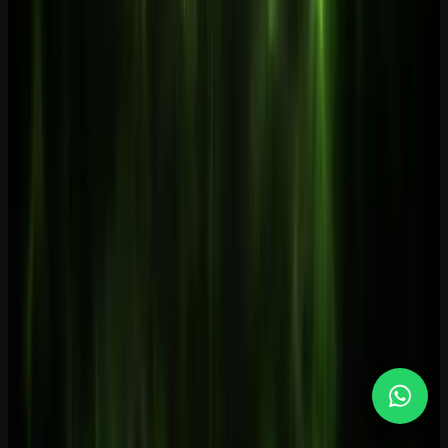
Referências externas
ChatGPT Plus passa a ser cobrado em real no Brasil
—
Canaltech
n8n Plans and Pricing
—
n8n
Make Pricing & Subscription Packages
—
Make
Limite de faturamento do MEI em 2026
—
Contabilizei
Evolution API (repositório oficial)
—
Evolution Foundation
Introducing GPT-5.5
—
OpenAI
Comece com uma rota clara
Passe da leitura para uma entrega real
no trabalho.
Estude na Aulas de IA, a escola de inteligência artificial: todos os
cursos, a biblioteca de prompts, guias, ferramentas, templates, os e-
books, o laboratório e estudos de caso novos todos os meses.
Formação prática guiada por especialistas, com certificado.
Conhecer a escola
Ver o que está incluído
Receber conteúdo premium