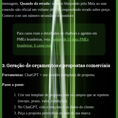
mensagens.
Quando dá errado:
número bloqueado pela Meta ao usar
conexão não oficial em volume alto; IA respondendo errado sobre preço.
Comece com um número secundário e monitore.
Para casos reais e detalhados de chatbots e agentes em
PMEs brasileiras, veja
agentes de IA para PMEs
brasileiras: 6 casos reais
.
3. Geração de orçamentos e propostas comerciais
Ferramentas:
ChatGPT + um modelo (template) de proposta.
Passo a passo:
Crie um template de proposta com os campos que se repetem
(escopo, prazo, valor, condições).
No ChatGPT, cole o template e os dados do cliente.
Peça a proposta preenchida no tom da sua marca.