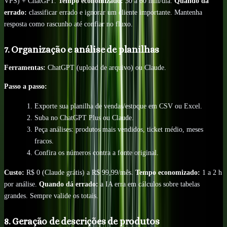
VPS) + ChatGPT.
Tempo economizado:
30 a 60 min/dia.
Quando dá
errado:
classificar errado e ignorar um cliente importante. Mantenha
resposta como rascunho até confiar no fluxo.
7. Organização e análise de planilhas
Ferramentas:
ChatGPT (upload de arquivo) ou Claude.
Passo a passo:
Exporte sua planilha de vendas/estoque em CSV ou Excel.
Suba no ChatGPT Plus ou Claude.
Peça análises: produtos mais vendidos, ticket médio, meses
fracos.
Confira os números contra a fonte original.
Custo:
R$ 0 (Claude grátis) a R$ 99,99/mês.
Tempo economizado:
1 a 2 h
por análise.
Quando dá errado:
a IA erra em cálculos sobre tabelas
grandes. Sempre valide os totais.
8. Geração de descrições de produtos