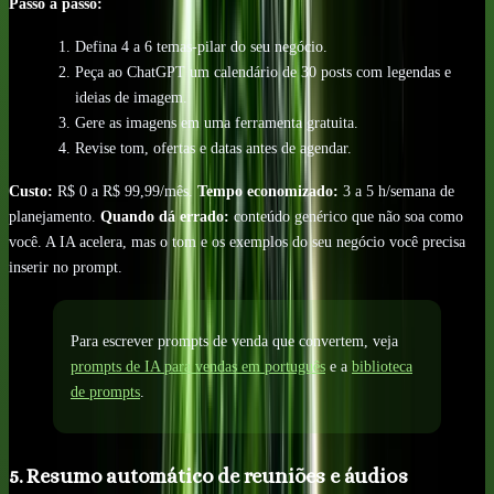
Passo a passo:
Defina 4 a 6 temas-pilar do seu negócio.
Peça ao ChatGPT um calendário de 30 posts com legendas e
ideias de imagem.
Gere as imagens em uma ferramenta gratuita.
Revise tom, ofertas e datas antes de agendar.
Custo:
R$ 0 a R$ 99,99/mês.
Tempo economizado:
3 a 5 h/semana de
planejamento.
Quando dá errado:
conteúdo genérico que não soa como
você. A IA acelera, mas o tom e os exemplos do seu negócio você precisa
inserir no prompt.
Para escrever prompts de venda que convertem, veja
prompts de IA para vendas em português
e a
biblioteca
de prompts
.
5. Resumo automático de reuniões e áudios