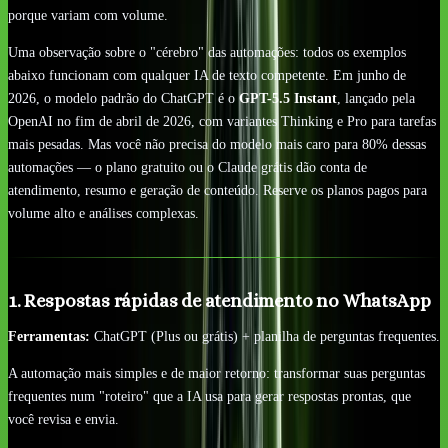
porque variam com volume.
Uma observação sobre o "cérebro" das automações: todos os exemplos
abaixo funcionam com qualquer IA de texto competente. Em junho de
2026, o modelo padrão do ChatGPT é o
GPT-5.5 Instant
, lançado pela
OpenAI no fim de abril de 2026, com variantes Thinking e Pro para tarefas
mais pesadas. Mas você não precisa do modelo mais caro para 80% dessas
automações — o plano gratuito ou o Claude grátis dão conta de
atendimento, resumo e geração de conteúdo. Reserve os planos pagos para
volume alto e análises complexas.
1. Respostas rápidas de atendimento no WhatsApp
Ferramentas:
ChatGPT (Plus ou grátis) + planilha de perguntas frequentes.
A automação mais simples e de maior retorno: transformar suas perguntas
frequentes num "roteiro" que a IA usa para gerar respostas prontas, que
você revisa e envia.