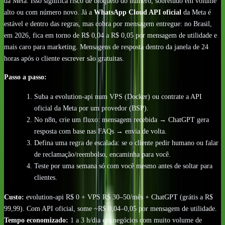
da Meta. Isso significa risco de bloqueio do número, sobretudo em volume
alto ou com número novo. Já a
WhatsApp Cloud API oficial
da Meta é
estável e dentro das regras, mas cobra por mensagem entregue: no Brasil,
em 2026, fica em torno de R$ 0,04 a R$ 0,05 por mensagem de utilidade e
mais caro para marketing. Mensagens de resposta dentro da janela de 24
horas após o cliente escrever são gratuitas.
Passo a passo:
Suba a evolution-api num VPS (Docker) ou contrate a API
oficial da Meta por um provedor (BSP).
No n8n, crie um fluxo: mensagem recebida → ChatGPT gera
resposta com base nas FAQs → envia de volta.
Defina uma regra de escalada: se o cliente pedir humano ou falar
de reclamação/reembolso, encaminha para você.
Teste por uma semana só com você mesmo antes de soltar para
clientes.
Custo:
evolution-api R$ 0 + VPS R$ 30–50/mês + ChatGPT (grátis a R$
99,99). Com API oficial, some ~R$ 0,04–0,05 por mensagem de utilidade.
Tempo economizado:
1 a 3 h/dia em negócios com muito volume de