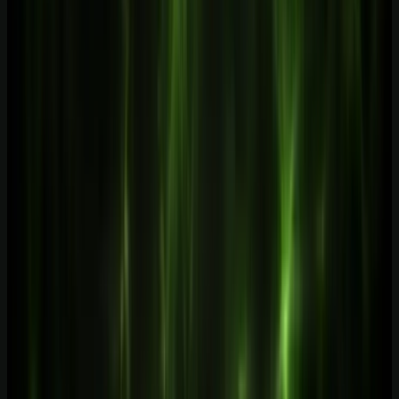
Estude na Aulas de IA, a escola de inteligência artificial: todos os
cursos, a biblioteca de prompts, guias, ferramentas, templates, os e-
books, o laboratório e estudos de caso novos todos os meses.
Formação prática guiada por especialistas, com certificado.
Conhecer a escola
Ver o que está incluído
Perguntas frequentes
Perguntas que esse tema costuma
gerar
Quanto custa, no mínimo, usar IA num pequeno negócio em
2026?
+
MEI pode usar IA e automação no negócio?
+
Preciso saber programar para automatizar com IA?
+
É seguro conectar o WhatsApp à IA com a evolution-api?
+
Quais automações de IA dão mais retorno num negócio pequeno?
+
Fontes