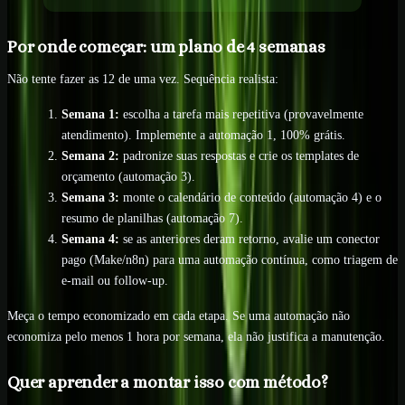
Por onde começar: um plano de 4 semanas
Não tente fazer as 12 de uma vez. Sequência realista:
Semana 1:
escolha a tarefa mais repetitiva (provavelmente
atendimento). Implemente a automação 1, 100% grátis.
Semana 2:
padronize suas respostas e crie os templates de
orçamento (automação 3).
Semana 3:
monte o calendário de conteúdo (automação 4) e o
resumo de planilhas (automação 7).
Semana 4:
se as anteriores deram retorno, avalie um conector
pago (Make/n8n) para uma automação contínua, como triagem de
e-mail ou follow-up.
Meça o tempo economizado em cada etapa. Se uma automação não
economiza pelo menos 1 hora por semana, ela não justifica a manutenção.
Quer aprender a montar isso com método?