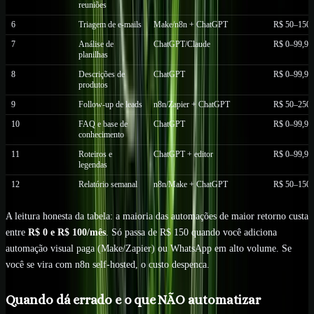
reuniões
6
Triagem de e-mails
Make/n8n + ChatGPT
R$ 50–150
7
Análise de
ChatGPT/Claude
R$ 0–99,99
planilhas
8
Descrições de
ChatGPT
R$ 0–99,99
produtos
9
Follow-up de leads
n8n/Zapier + ChatGPT
R$ 50–250
10
FAQ e base de
ChatGPT
R$ 0–99,99
conhecimento
11
Roteiros e
ChatGPT + editor
R$ 0–99,99
legendas
12
Relatório semanal
n8n/Make + ChatGPT
R$ 50–150
A leitura honesta da tabela: a maioria das automações de maior retorno custa
entre
R$ 0 e R$ 100/mês
. Só passa de R$ 150 quando você adiciona
automação visual paga (Make/Zapier) ou WhatsApp em alto volume. Se
você se vira com n8n self-hosted, o custo despenca.
Quando dá errado e o que NÃO automatizar