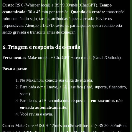
Custo:
R$ 0 (Whisper local) a R$ 99,99/mês (ChatGPT).
Tempo
economizado:
30 a 45 min por reunião.
Quando dá errado:
transcrição
ruim com áudio sujo; tarefas atribuídas à pessoa errada. Revise os
responsáveis. Atenção à LGPD: avise os participantes que a reunião está
sendo gravada e transcrita antes de começar.
6. Triagem e resposta de e-mails
Ferramentas:
Make ou n8n + ChatGPT + seu e-mail (Gmail/Outlook).
Passo a passo:
No Make/n8n, conecte sua caixa de entrada.
Para cada e-mail novo, a IA classifica (lead, suporte, financeiro,
spam).
Para leads, a IA rascunha uma resposta —
em rascunho, não
enviada automaticamente
.
Você revisa e envia.
Custo:
Make Core ~US$ 9–12/mês ou n8n self-hosted (~R$ 30–50/mês de