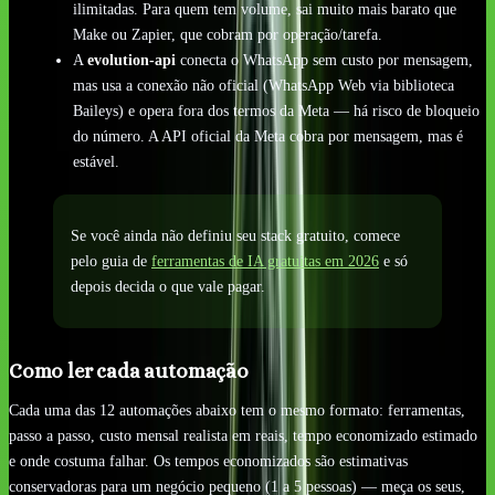
ilimitadas. Para quem tem volume, sai muito mais barato que
Make ou Zapier, que cobram por operação/tarefa.
A
evolution-api
conecta o WhatsApp sem custo por mensagem,
mas usa a conexão não oficial (WhatsApp Web via biblioteca
Baileys) e opera fora dos termos da Meta — há risco de bloqueio
do número. A API oficial da Meta cobra por mensagem, mas é
estável.
Se você ainda não definiu seu stack gratuito, comece
pelo guia de
ferramentas de IA gratuitas em 2026
e só
depois decida o que vale pagar.
Como ler cada automação
Cada uma das 12 automações abaixo tem o mesmo formato: ferramentas,
passo a passo, custo mensal realista em reais, tempo economizado estimado
e onde costuma falhar. Os tempos economizados são estimativas
conservadoras para um negócio pequeno (1 a 5 pessoas) — meça os seus,