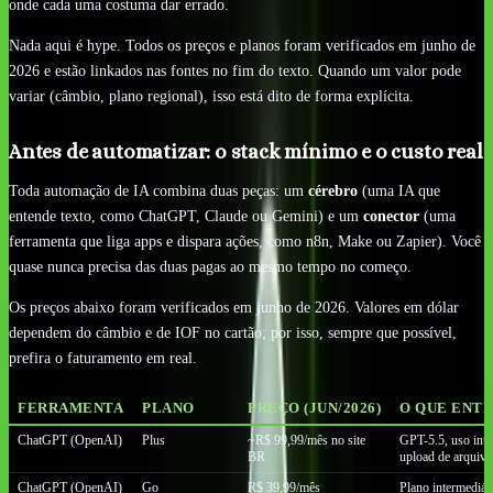
onde cada uma costuma dar errado.
Nada aqui é hype. Todos os preços e planos foram verificados em junho de
2026 e estão linkados nas fontes no fim do texto. Quando um valor pode
variar (câmbio, plano regional), isso está dito de forma explícita.
Antes de automatizar: o stack mínimo e o custo real
Toda automação de IA combina duas peças: um
cérebro
(uma IA que
entende texto, como ChatGPT, Claude ou Gemini) e um
conector
(uma
ferramenta que liga apps e dispara ações, como n8n, Make ou Zapier). Você
quase nunca precisa das duas pagas ao mesmo tempo no começo.
Os preços abaixo foram verificados em junho de 2026. Valores em dólar
dependem do câmbio e de IOF no cartão; por isso, sempre que possível,
prefira o faturamento em real.
FERRAMENTA
PLANO
PREÇO (JUN/2026)
O QUE ENT
ChatGPT (OpenAI)
Plus
~R$ 99,99/mês no site
GPT-5.5, uso inte
BR
upload de arquivo
ChatGPT (OpenAI)
Go
R$ 39,99/mês
Plano intermediár