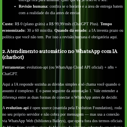
Revisão humana:
confira se o horário e a área de entrega batem
com a realidade do dia antes de enviar.
Custo:
R$ 0 (plano grátis) a R$ 99,99/mês (ChatGPT Plus).
Tempo
economizado:
30 a 60 min/dia.
Quando dá errado:
a IA inventa prazo ou
política que você não tem. Por isso a revisão humana é obrigatória aqui.
2. Atendimento automático no WhatsApp com IA
(chatbot)
Ferramentas:
evolution-api (ou WhatsApp Cloud API oficial) + n8n +
ChatGPT.
Aqui a IA responde sozinha as dúvidas simples e só chama você quando o
assunto é complexo. É o passo seguinte da automação 1. Vale entender a
diferença entre as duas formas de conectar o WhatsApp antes de decidir.
A
evolution-api
é open source (mantida pela Evolution Foundation), roda
no seu próprio servidor e não cobra por mensagem — mas usa a conexão
via WhatsApp Web (biblioteca Baileys), que opera fora dos termos oficiais