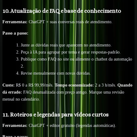
10. Atualização de FAQ e base de conhecimento
Ferramentas:
ChatGPT + suas conversas reais de atendimento.
Passo a passo:
Junte as dúvidas reais que aparecem no atendimento.
Peça à IA para agrupar por tema e gerar respostas-padrão.
Publique como FAQ no site ou alimente o chatbot da automação
2.
Revise mensalmente com novas dúvidas.
Custo:
R$ 0 a R$ 99,99/mês.
Tempo economizado:
2 a 3 h/mês.
Quando
dá errado:
FAQ desatualizada com preço antigo. Marque uma revisão
mensal no calendário.
11. Roteiros e legendas para vídeos curtos
Ferramentas:
ChatGPT + editor gratuito (legendas automáticas).
Passo a passo: