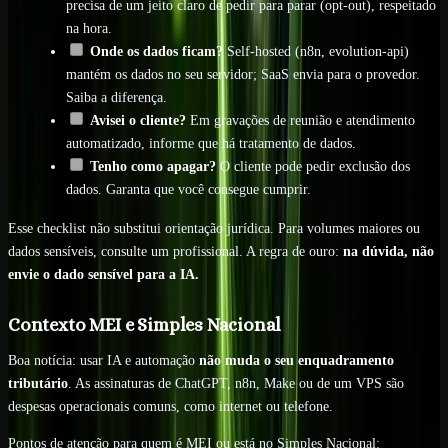
precisa de um jeito claro de pedir para parar (opt-out), respeitado
na hora.
Onde os dados ficam?
Self-hosted (n8n, evolution-api)
mantém os dados no seu servidor; SaaS envia para o provedor.
Saiba a diferença.
Avisei o cliente?
Em gravações de reunião e atendimento
automatizado, informe que há tratamento de dados.
Tenho como apagar?
O cliente pode pedir exclusão dos
dados. Garanta que você consegue cumprir.
Esse checklist não substitui orientação jurídica. Para volumes maiores ou
dados sensíveis, consulte um profissional. A regra de ouro:
na dúvida, não
envie o dado sensível para a IA.
Contexto MEI e Simples Nacional
Boa notícia: usar IA e automação
não muda o seu enquadramento
tributário
. As assinaturas de ChatGPT, n8n, Make ou de um VPS são
despesas operacionais comuns, como internet ou telefone.
Pontos de atenção para quem é MEI ou está no Simples Nacional: