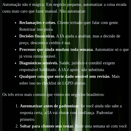
Automação não é mágica. Em negócio pequeno, automatizar a coisa errada
custa mais caro que fazer manual. Não automatize:
Reclamações e crises.
Cliente irritado quer falar com gente.
Roteirizar isso piora.
Decisões financeiras.
A IA ajuda a analisar, mas a decisão de
preço, desconto e crédito é sua.
Processos que ainda mudam toda semana.
Automatize só o que
já virou rotina estável.
Diagnósticos sensíveis.
Saúde, jurídico e contábil exigem
responsável habilitado. A IA é apoio, não substituta.
Qualquer coisa que envie dado sensível sem revisão.
Mais
sobre isso no checklist de LGPD abaixo.
Os três erros mais comuns que vimos em negócios brasileiros:
Automatizar antes de padronizar.
Se você ainda não sabe a
resposta certa, a IA vai chutar com confiança. Padronize
primeiro.
Soltar para clientes sem testar.
Rode uma semana só com você.