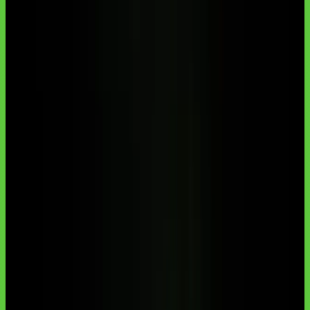
IA para pequenos negócios
automação com IA para PME
IA para
MEI
automações de WhatsApp com IA
Pontos-chave
Os pontos que mais importam