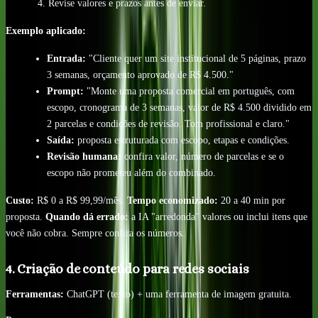
Revise valores e prazos antes de enviar.
Exemplo aplicado:
Entrada:
"Cliente quer um site institucional de 5 páginas, prazo
3 semanas, orçamento aprovado de R$ 4.500."
Prompt:
"Monte uma proposta comercial em português, com
escopo, cronograma de 3 semanas, valor de R$ 4.500 dividido em
2 parcelas e condições de revisão. Tom profissional e claro."
Saída:
proposta estruturada com escopo, etapas e condições.
Revisão humana:
confira valor, número de parcelas e se o
escopo não prometeu além do combinado.
Custo:
R$ 0 a R$ 99,99/mês.
Tempo economizado:
20 a 40 min por
proposta.
Quando dá errado:
a IA "arredonda" valores ou inclui itens que
você não cobra. Sempre confira os números.
4. Criação de conteúdo para redes sociais
Ferramentas:
ChatGPT (texto) + uma ferramenta de imagem gratuita.