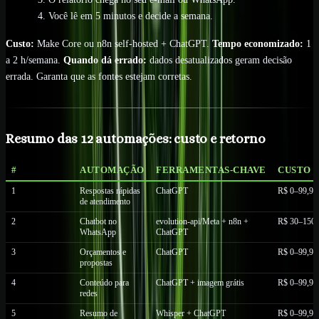
Você lê em 5 minutos e decide a semana.
Custo:
Make Core ou n8n self-hosted + ChatGPT.
Tempo economizado:
1
a 2 h/semana.
Quando dá errado:
dados desatualizados geram decisão
errada. Garanta que as fontes estejam corretas.
Resumo das 12 automações: custo e retorno
#
AUTOMAÇÃO
FERRAMENTAS-CHAVE
CUSTO 
1
Respostas rápidas
ChatGPT
R$ 0–99,99
de atendimento
2
Chatbot no
evolution-api/Meta + n8n +
R$ 30–150
WhatsApp
ChatGPT
3
Orçamentos e
ChatGPT
R$ 0–99,99
propostas
4
Conteúdo para
ChatGPT + imagem grátis
R$ 0–99,99
redes
5
Resumo de
Whisper + ChatGPT
R$ 0–99,99