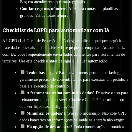
Bug em atendimento queima reputação.
Confiar cego nos números.
A IA erra contas em planilhas
grandes. Valide totais sempre.
Checklist de LGPD para automatizar com IA
A LGPD (Lei Geral de Proteção de Dados) se aplica a qualquer negócio que
trate dados pessoais — inclusive MEI e pequenas empresas. Ao automatizar
com IA, você frequentemente envia dados de clientes para ferramentas de
terceiros. Use este checklist antes de ligar qualquer automação:
Tenho base legal?
Para enviar mensagem de marketing,
geralmente preciso de consentimento; para executar um pedido, a
base é a execução do contrato.
A ferramenta treina com meus dados?
Desative o uso para
treinamento quando possível. Claude e ChatGPT permitem opt-
out; verifique nas configurações.
Minimizei os dados?
Envie só o necessário. Não cole CPF,
dados bancários ou informações de saúde se a tarefa não exigir.
Há opção de descadastro?
Toda comunicação automática