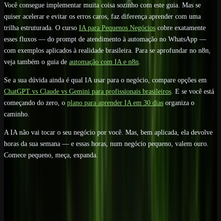
Você consegue implementar muita coisa sozinho com este guia. Mas se
quiser acelerar e evitar os erros caros, faz diferença aprender com uma
trilha estruturada. O curso
IA para Pequenos Negócios
cobre exatamente
esses fluxos — do prompt de atendimento à automação no WhatsApp —
com exemplos aplicados à realidade brasileira. Para se aprofundar no n8n,
veja também o guia de
automação com IA e n8n
.
Se a sua dúvida ainda é qual IA usar para o negócio, compare opções em
ChatGPT vs Claude vs Gemini para profissionais brasileiros
. E se você está
começando do zero, o
plano para aprender IA em 30 dias
organiza o
caminho.
A IA não vai tocar o seu negócio por você. Mas, bem aplicada, ela devolve
horas da sua semana — e essas horas, num negócio pequeno, valem ouro.
Comece pequeno, meça, expanda.
Comece com uma rota clara
Passe da leitura para uma entrega real
no trabalho.