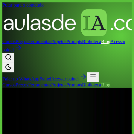
Pular para o conteúdo
Cursos
Preços
Ferramentas
Projetos
Prompts
Biblioteca
Blog
Acessar
painel
Falar no
WhatsApp
Painel
Acessar painel
Cursos
Preços
Ferramentas
Projetos
Prompts
Biblioteca
Blog
Início
/
Blog
/
Automação
/
IA para Pequenos Negócios: 12
Automações Reais com Custo em R$ (2026)
Automação
IA para Pequenos Negócios: 12
Automações Reais com Custo em R$
(2026)