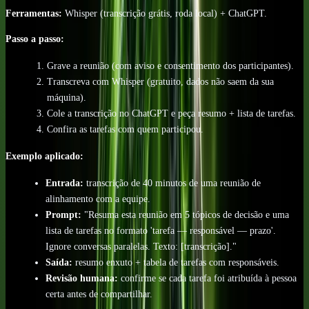
Ferramentas:
Whisper (transcrição grátis, roda local) + ChatGPT.
Passo a passo:
Grave a reunião (com aviso e consentimento dos participantes).
Transcreva com Whisper (gratuito, dados não saem da sua
máquina).
Cole a transcrição no ChatGPT e peça resumo + lista de tarefas.
Confira as tarefas com quem participou.
Exemplo aplicado:
Entrada:
transcrição de 40 minutos de uma reunião de
alinhamento com a equipe.
Prompt:
"Resuma esta reunião em 5 tópicos de decisão e uma
lista de tarefas no formato 'tarefa — responsável — prazo'.
Ignore conversas paralelas. Texto: [transcrição]."
Saída:
resumo enxuto + tabela de tarefas com responsáveis.
Revisão humana:
confirme se cada tarefa foi atribuída à pessoa
certa antes de compartilhar.