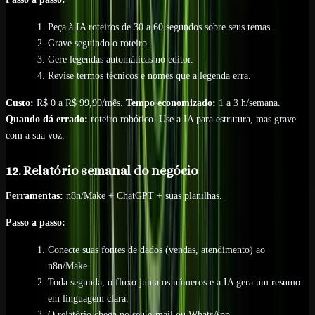
Peça à IA roteiros de 30 a 60 segundos sobre seus temas.
Grave seguindo o roteiro.
Gere legendas automáticas no editor.
Revise termos técnicos e nomes que a legenda erra.
Custo:
R$ 0 a R$ 99,99/mês.
Tempo economizado:
1 a 3 h/semana.
Quando dá errado:
roteiro robótico. Use a IA para estrutura, mas grave
com a sua voz.
12. Relatório semanal do negócio
Ferramentas:
n8n/Make + ChatGPT + suas planilhas.
Passo a passo:
Conecte suas fontes de dados (vendas, atendimento) ao
n8n/Make.
Toda segunda, o fluxo junta os números e a IA gera um resumo
em linguagem clara.
O relatório chega no seu e-mail ou WhatsApp.