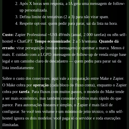
Após X horas sem resposta, a IA gera uma mensagem de follow-
up personalizada.
Defina limite de tentativas (2 a 3) para não virar spam.
Respeite opt-out: quem pedir para parar, sai da lista na hora.
Custo:
Zapier Professional ~US$ 49/mês (anual, 2.000 tarefas) ou n8n self-
hosted + ChatGPT.
Tempo economizado:
2 a 5 h/semana.
Quando dá
errado:
virar perseguição (muitas mensagens) e queimar a marca. Menos é
mais. E cuidado com a LGPD: mensagem de follow-up de venda exige base
legal e um caminho claro de descadastro — quem pediu para parar sai da
lista imediatamente.
Sobre o custo dos conectores: aqui vale a comparação entre Make e Zapier.
O Make cobra por
operação
(cada bloco do fluxo conta), enquanto o Zapier
cobra por
tarefa
. Para fluxos com muitos passos, o modelo do Make tende
a ser mais econômico, mas também consome créditos mais rápido do que
parece. Para automações lineares e simples, o Zapier é mais fácil de
configurar. Se você tem volume e um mínimo de jeito técnico, o n8n self-
hosted ignora os dois modelos: você paga só o servidor e roda execuções
ilimitadas.