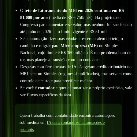
O
teto de faturamento do MEI em 2026 continua em R$
81.000 por ano
(média de R$ 6.750/mês). Há projetos no
Congresso para aumentar esse valor, mas nenhum foi sancionado
até junho de 2026 — o limite vigente é R$ 81 mil.
Se a automação fizer suas vendas crescerem além do teto, o
caminho é migrar para
Microempresa (ME)
no Simples
Nacional, cujo limite é R$ 360 mil/ano. É um problema bom de
ter, mas planeje a transição com um contador.
Despesas com ferramentas de IA não geram crédito tributário no
MEI nem no Simples (regimes simplificados), mas servem como
controle de custo e para precificar melhor.
Se você é
contador
e quer automatizar o próprio escritório, vale
ver fluxos específicos da área.
Quem trabalha com contabilidade encontra automações
sob medida em
IA para contadores: automações e
prompts
.