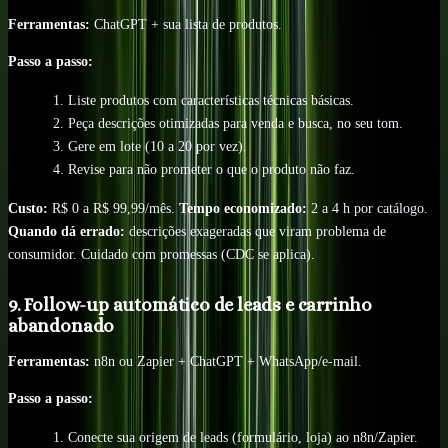
Ferramentas:
ChatGPT + sua lista de produtos.
Passo a passo:
Liste produtos com características técnicas básicas.
Peça descrições otimizadas para venda e busca, no seu tom.
Gere em lote (10 a 20 por vez).
Revise para não prometer o que o produto não faz.
Custo:
R$ 0 a R$ 99,99/mês.
Tempo economizado:
2 a 4 h por catálogo.
Quando dá errado:
descrições exageradas que viram problema de
consumidor. Cuidado com promessas (CDC se aplica).
9. Follow-up automático de leads e carrinho
abandonado
Ferramentas:
n8n ou Zapier + ChatGPT + WhatsApp/e-mail.
Passo a passo:
Conecte sua origem de leads (formulário, loja) ao n8n/Zapier.