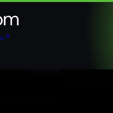
nel
ssionais brasileiros (2026): qual assinar
ionais brasileiros (2026): qual assinar
 qual encaixa no seu trabalho e no seu bolso. Claude Opus 4.8 lidera e
 único com nota fiscal em reais. Se você só pode pagar uma, escolha p