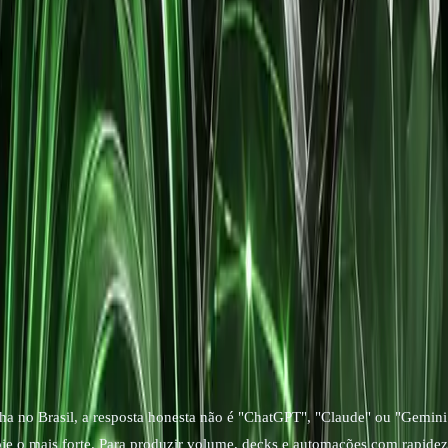
ofissionais
comparar GPT Claude Gemini 2026
texto longo, GPT-5.5 em decks e automações, Gemini 3.1 Pro em plan
ileira; ChatGPT e Claude cobram em dólar com IOF de 3,5% no cartão in
Go (R$ 39,99 isolado) ou um plano Pro: a escolha muda conforme seu
ente sob a LGPD: para isso use planos enterprise ou a IA dentro da nu
ara extrair e organizar, nunca para decidir alíquota ou jurisprudência.
a no Brasil, a resposta honesta não é "ChatGPT", "Claude" ou "Gemini"
je o mais forte. Para produzir volume, decks e automações com rapide