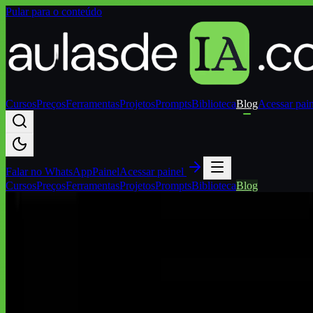
Pular para o conteúdo
Cursos
Preços
Ferramentas
Projetos
Prompts
Biblioteca
Blog
Acessar pai
Falar no
WhatsApp
Painel
Acessar painel
Cursos
Preços
Ferramentas
Projetos
Prompts
Biblioteca
Blog
Início
/
Blog
/
Ferramentas de IA
/
ChatGPT vs Claude vs Gemini para profi
Ferramentas de IA
ChatGPT vs Claude vs Gemini para profiss
Em junho de 2026, a resposta honesta não é qual IA é a melhor, e sim
automações; Gemini 3.1 Pro vence em planilhas, Workspace e por ser o
Autoria institucional:
Equipe Aulas de IA / CodeAustral LLC