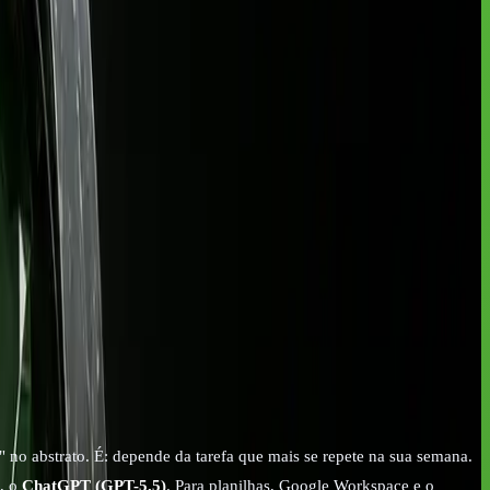
ilhas e integração com Workspace.
ternacional.
 perfil de trabalho.
vem (Bedrock/Vertex).
 no abstrato. É: depende da tarefa que mais se repete na sua semana.
z, o
ChatGPT (GPT-5.5)
. Para planilhas, Google Workspace e o