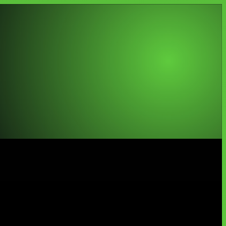
m código e texto sério; GPT-5.5 brilha em volume, decks e
ela tarefa que mais repete na sua semana.