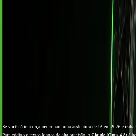
chatgpt vs claude vs gemini
qual IA usar no trabalho
melhor IA para pr
Pontos-chave
Os pontos que mais importam
Não existe IA melhor: Claude Opus 4.8 ganha em código e 
Só o Google AI cobra direto em reais com nota fiscal bras
Com R$ 50/mês cabe Google AI Plus (R$ 24,99) + ChatGPT 
Nenhum plano individual é seguro para dado pessoal de cli
Os três alucinam em direito e tributos brasileiros: use a IA p
Se você só tem orçamento para uma assinatura de IA em 2026 e trabalh
Para código e textos longos de alta precisão, o
Claude (Opus 4.8)
é ho