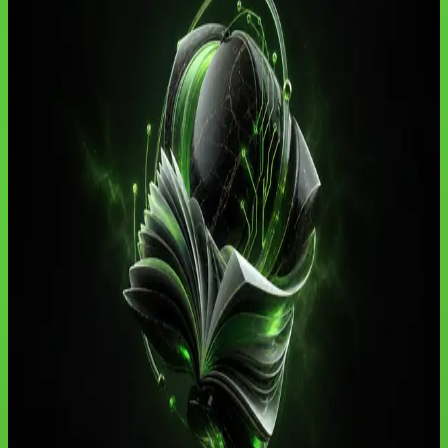
Cursos de IA por Cidade
(
337
)
Blog
(
102
)
IA
(
26
)
Ferramentas de IA
(
23
)
Tendências
(
20
)
IA no Trabalho
(
18
)
IA Notícias
(
18
)
Guias
(
13
)
Automacao
(
10
)
Agentes de IA
(
9
)
Produtividade
(
9
)
Negócios
(
9
)
ChatGPT
(
8
)
Marketing Digital
(
7
)
Marketing
(
6
)
Vendas
(
3
)
Tecnologia
(
3
)
Contabilidade com IA
(
2
)
Cursos
(
2
)
Carreira
(
2
)
SEO e GEO
(
2
)
SEO
(
2
)
Juridico
(
2
)
Atendimento
(
2
)
Contabilidade
(
2
)
Imobiliario
(
2
)
Desenvolvimento
(
1
)
IA para
Profissões
(
1
)
Opinião
(
1
)
Notícias IA
(
1
)
Profissões com IA
(
1
)
Biblioteca
(
1
)
Aprender IA
(
1
)
Prompts de IA
(
1
)
Prompt
Engineering
(
1
)
Income com IA
(
1
)
PME
(
1
)
Mercado de IA
(
1
)
Ferramentas
(
1
)
Tutoriais
(
1
)
Financas
(
1
)
Financeiro
(
1
)
RH
(
1
)
Carreira
04 de jun. de 2026
•
16 min de leitura
Como Aprender IA em 30 Dias: Plano
Prático 2026
Plano de 30 dias para aprender IA aplicada: cronograma por
semana, exercícios diários, revisão humana, automação e um projeto
final que comprova o aprendizado.
Ler artigo
→
Carreira
20 de mai. de 2026
•
3 min de leitura