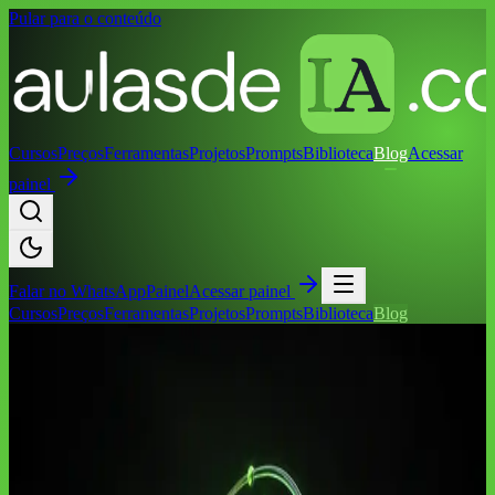
Pular para o conteúdo
Cursos
Preços
Ferramentas
Projetos
Prompts
Biblioteca
Blog
Acessar
painel
Falar no
WhatsApp
Painel
Acessar painel
Cursos
Preços
Ferramentas
Projetos
Prompts
Biblioteca
Blog
Início
/
Blog
/
Carreira
Categoria
Carreira
2
artigos
sobre
Carreira
, com tutoriais, referências e aplicações
práticas.