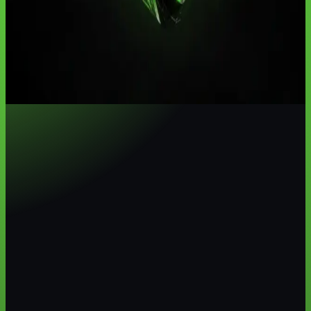
Livros de IA para aprender e aplicar no
trabalho em 2026
Veja quais livros de IA baixar primeiro, como estudar com foco e
como transformar leitura em entrega profissional.
Ler artigo
→