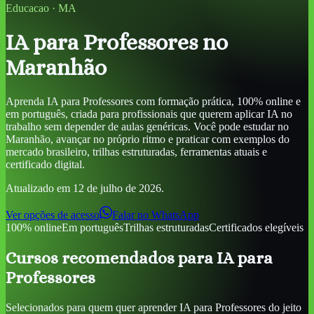
Educacao
·
MA
IA para Professores
no
Maranhão
Aprenda
IA para Professores
com formação prática, 100% online e
em português, criada para profissionais que querem aplicar IA no
trabalho sem depender de aulas genéricas. Você pode estudar
no
Maranhão
, avançar no próprio ritmo e praticar com exemplos do
mercado brasileiro, trilhas estruturadas, ferramentas atuais e
certificado digital.
Atualizado em
12 de julho de 2026
.
Ver opções de acesso
Falar no WhatsApp
100% online
Em português
Trilhas estruturadas
Certificados elegíveis
Cursos recomendados para
IA para
Professores
Selecionados para quem quer aprender
IA para Professores
do jeito