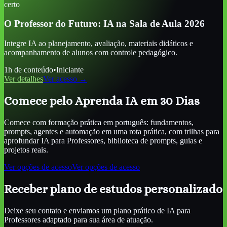
certo
O Professor do Futuro: IA na Sala de Aula 2026
Integre IA ao planejamento, avaliação, materiais didáticos e
acompanhamento de alunos com controle pedagógico.
1
h de conteúdo
•
Iniciante
Ver detalhes
Ver acesso →
Comece pelo Aprenda IA em 30 Dias
Comece com formação prática em português: fundamentos,
prompts, agentes e automação em uma rota prática, com trilhas para
aprofundar
IA para Professores
, biblioteca de prompts, guias e
projetos reais.
Ver opções de acesso
Ver opções de acesso
Receber plano de estudos personalizado
Deixe seu contato e enviamos um plano prático de
IA para
Professores
adaptado para sua área de atuação.