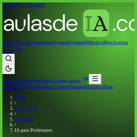
Pular para o conteúdo
Cursos
Preços
Ferramentas
Projetos
Prompts
Biblioteca
Blog
Acessar
painel
Falar no
WhatsApp
Painel
Acessar painel
Cursos
Preços
Ferramentas
Projetos
Prompts
Biblioteca
Blog
Início
/
Aulas de IA
/
Maranhão
/
IA para Professores