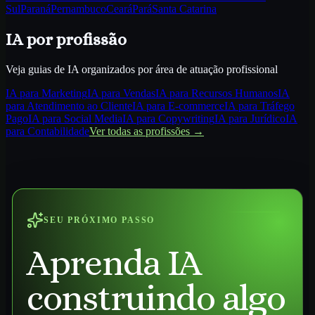
Sul
Paraná
Pernambuco
Ceará
Pará
Santa Catarina
IA por profissão
Veja guias de IA organizados por área de atuação profissional
IA para
Marketing
IA para
Vendas
IA para
Recursos Humanos
IA
para
Atendimento ao Cliente
IA para
E-commerce
IA para
Tráfego
Pago
IA para
Social Media
IA para
Copywriting
IA para
Jurídico
IA
para
Contabilidade
Ver todas as profissões →
SEU PRÓXIMO PASSO
Aprenda IA
construindo algo