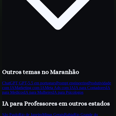
Outros temas
no Maranhão
ChatGPT GPT-5.5 em portugues
Prompt engineering
Produtividade
com IA
Marketing com IA
Meta Ads com IA
IA para Contadores
IA
para Medicos
IA para Mulheres
IA para Psicologos
IA para Professores
em outros estados
São Paulo
Rio de Janeiro
Minas Gerais
Bahia
Rio Grande do