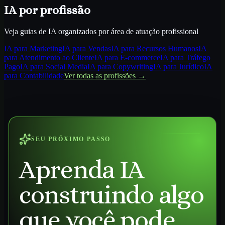
IA por profissão
Veja guias de IA organizados por área de atuação profissional
IA para
Marketing
IA para
Vendas
IA para
Recursos Humanos
IA
para
Atendimento ao Cliente
IA para
E-commerce
IA para
Tráfego
Pago
IA para
Social Media
IA para
Copywriting
IA para
Jurídico
IA
para
Contabilidade
Ver todas as profissões →
SEU PRÓXIMO PASSO
Aprenda IA
construindo algo
que você pode