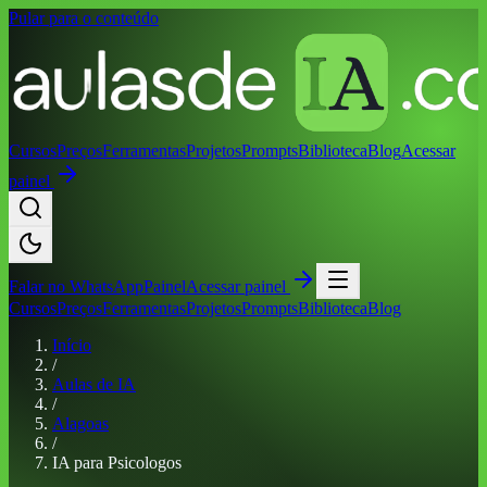
Pular para o conteúdo
Cursos
Preços
Ferramentas
Projetos
Prompts
Biblioteca
Blog
Acessar
painel
Falar no
WhatsApp
Painel
Acessar painel
Cursos
Preços
Ferramentas
Projetos
Prompts
Biblioteca
Blog
Início
/
Aulas de IA
/
Alagoas
/
IA para Psicologos