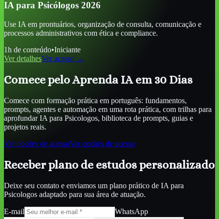
IA para Psicólogos 2026
Use IA em prontuários, organização de consulta, comunicação e
processos administrativos com ética e compliance.
1
h de conteúdo
•
Iniciante
Ver detalhes
Ver acesso →
Comece pelo Aprenda IA em 30 Dias
Comece com formação prática em português: fundamentos,
prompts, agentes e automação em uma rota prática, com trilhas para
aprofundar
IA para Psicologos
, biblioteca de prompts, guias e
projetos reais.
Ver opções de acesso
Ver opções de acesso
Receber plano de estudos personalizado
Deixe seu contato e enviamos um plano prático de
IA para
Psicologos
adaptado para sua área de atuação.
E-mail
WhatsApp