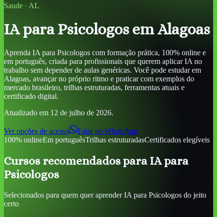
Saude
·
AL
IA para Psicologos
em Alagoas
Aprenda
IA para Psicologos
com formação prática, 100% online e
em português, criada para profissionais que querem aplicar IA no
trabalho sem depender de aulas genéricas. Você pode estudar
em
Alagoas
, avançar no próprio ritmo e praticar com exemplos do
mercado brasileiro, trilhas estruturadas, ferramentas atuais e
certificado digital.
Atualizado em
12 de julho de 2026
.
Ver opções de acesso
Falar no WhatsApp
100% online
Em português
Trilhas estruturadas
Certificados elegíveis
Cursos recomendados para
IA para
Psicologos
Selecionados para quem quer aprender
IA para Psicologos
do jeito
certo