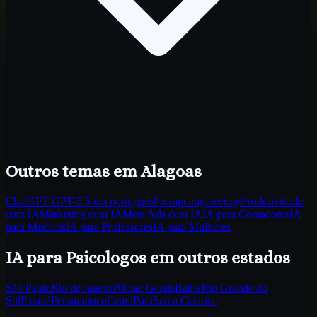
Outros temas
em Alagoas
ChatGPT GPT-5.5 em portugues
Prompt engineering
Produtividade
com IA
Marketing com IA
Meta Ads com IA
IA para Contadores
IA
para Medicos
IA para Professores
IA para Mulheres
IA para Psicologos
em outros estados
São Paulo
Rio de Janeiro
Minas Gerais
Bahia
Rio Grande do
Sul
Paraná
Pernambuco
Ceará
Pará
Santa Catarina