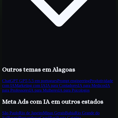
Outros temas
em Alagoas
ChatGPT GPT-5.5 em portugues
Prompt engineering
Produtividade
com IA
Marketing com IA
IA para Contadores
IA para Medicos
IA
para Professores
IA para Mulheres
IA para Psicologos
Meta Ads com IA
em outros estados
São Paulo
Rio de Janeiro
Minas Gerais
Bahia
Rio Grande do
Sul
Paraná
Pernambuco
Ceará
Pará
Santa Catarina