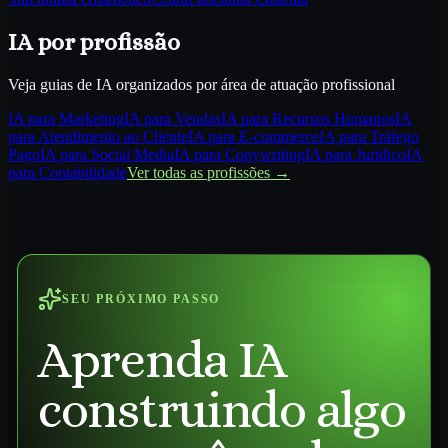
IA por profissão
Veja guias de IA organizados por área de atuação profissional
IA para
Marketing
IA para
Vendas
IA para
Recursos Humanos
IA
para
Atendimento ao Cliente
IA para
E-commerce
IA para
Tráfego
Pago
IA para
Social Media
IA para
Copywriting
IA para
Jurídico
IA
para
Contabilidade
Ver todas as profissões →
SEU PRÓXIMO PASSO
Aprenda IA
construindo algo