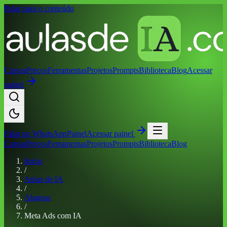
Pular para o conteúdo
Cursos
Preços
Ferramentas
Projetos
Prompts
Biblioteca
Blog
Acessar
painel
Falar no
WhatsApp
Painel
Acessar painel
Cursos
Preços
Ferramentas
Projetos
Prompts
Biblioteca
Blog
Início
/
Aulas de IA
/
Alagoas
/
Meta Ads com IA