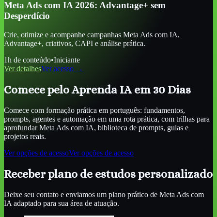
Meta Ads com IA 2026: Advantage+ sem
Desperdício
Crie, otimize e acompanhe campanhas Meta Ads com IA,
Advantage+, criativos, CAPI e análise prática.
1
h de conteúdo
•
Iniciante
Ver detalhes
Ver acesso →
Comece pelo Aprenda IA em 30 Dias
Comece com formação prática em português: fundamentos,
prompts, agentes e automação em uma rota prática, com trilhas para
aprofundar
Meta Ads com IA
, biblioteca de prompts, guias e
projetos reais.
Ver opções de acesso
Ver opções de acesso
Receber plano de estudos personalizado
Deixe seu contato e enviamos um plano prático de
Meta Ads com
IA
adaptado para sua área de atuação.