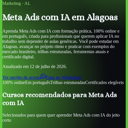
Marketing
·
AL
Meta Ads com IA
em Alagoas
Aprenda
Meta Ads com IA
com formação prática, 100% online e
em português, criada para profissionais que querem aplicar IA no
trabalho sem depender de aulas genéricas. Você pode estudar
em
Alagoas
, avançar no próprio ritmo e praticar com exemplos do
mercado brasileiro, trilhas estruturadas, ferramentas atuais e
certificado digital.
Atualizado em
12 de julho de 2026
.
Ver opções de acesso
Falar no WhatsApp
100% online
Em português
Trilhas estruturadas
Certificados elegíveis
Cursos recomendados para
Meta Ads
com IA
Selecionados para quem quer aprender
Meta Ads com IA
do jeito
certo