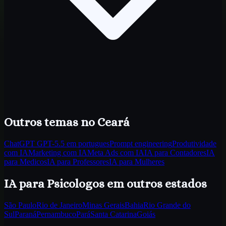
Outros temas
no Ceará
ChatGPT GPT-5.5 em portugues
Prompt engineering
Produtividade
com IA
Marketing com IA
Meta Ads com IA
IA para Contadores
IA
para Medicos
IA para Professores
IA para Mulheres
IA para Psicologos
em outros estados
São Paulo
Rio de Janeiro
Minas Gerais
Bahia
Rio Grande do
Sul
Paraná
Pernambuco
Pará
Santa Catarina
Goiás