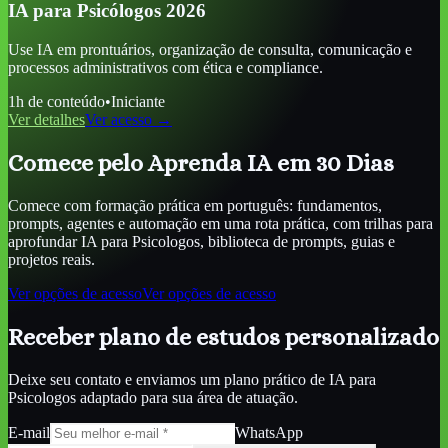
IA para Psicólogos 2026
Use IA em prontuários, organização de consulta, comunicação e
processos administrativos com ética e compliance.
1
h de conteúdo
•
Iniciante
Ver detalhes
Ver acesso →
Comece pelo Aprenda IA em 30 Dias
Comece com formação prática em português: fundamentos,
prompts, agentes e automação em uma rota prática, com trilhas para
aprofundar
IA para Psicologos
, biblioteca de prompts, guias e
projetos reais.
Ver opções de acesso
Ver opções de acesso
Receber plano de estudos personalizado
Deixe seu contato e enviamos um plano prático de
IA para
Psicologos
adaptado para sua área de atuação.
E-mail
WhatsApp