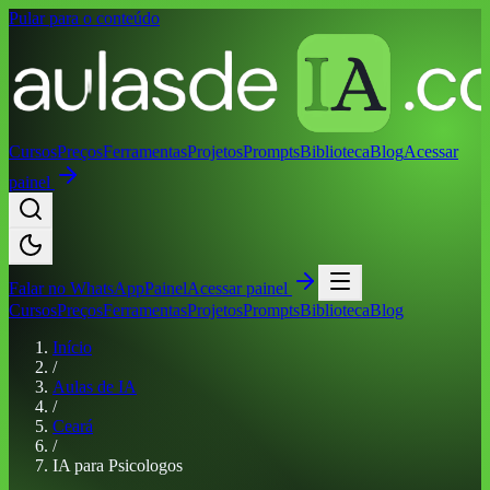
Pular para o conteúdo
Cursos
Preços
Ferramentas
Projetos
Prompts
Biblioteca
Blog
Acessar
painel
Falar no
WhatsApp
Painel
Acessar painel
Cursos
Preços
Ferramentas
Projetos
Prompts
Biblioteca
Blog
Início
/
Aulas de IA
/
Ceará
/
IA para Psicologos