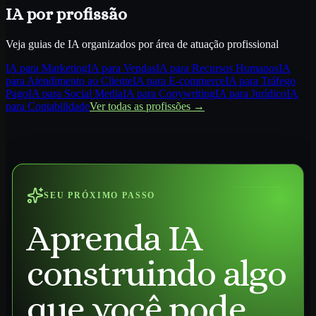
IA por profissão
Veja guias de IA organizados por área de atuação profissional
IA para
Marketing
IA para
Vendas
IA para
Recursos Humanos
IA
para
Atendimento ao Cliente
IA para
E-commerce
IA para
Tráfego
Pago
IA para
Social Media
IA para
Copywriting
IA para
Jurídico
IA
para
Contabilidade
Ver todas as profissões →
SEU PRÓXIMO PASSO
Aprenda IA
construindo algo
que você pode