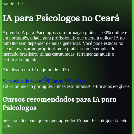
Saude
·
CE
IA para Psicologos
no Ceará
Aprenda
IA para Psicologos
com formação prática, 100% online e
em português, criada para profissionais que querem aplicar IA no
trabalho sem depender de aulas genéricas. Você pode estudar
no
Ceará
, avançar no próprio ritmo e praticar com exemplos do
mercado brasileiro, trilhas estruturadas, ferramentas atuais e
certificado digital.
Atualizado em
12 de julho de 2026
.
Ver opções de acesso
Falar no WhatsApp
100% online
Em português
Trilhas estruturadas
Certificados elegíveis
Cursos recomendados para
IA para
Psicologos
Selecionados para quem quer aprender
IA para Psicologos
do jeito
certo