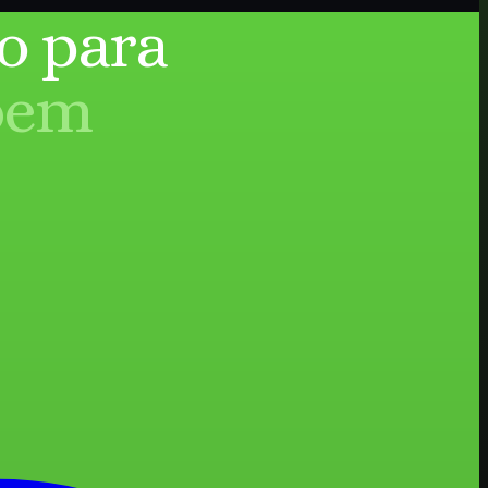
o para
bem