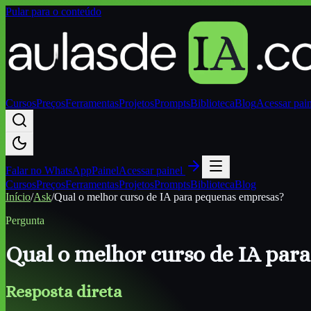
Pular para o conteúdo
Cursos
Preços
Ferramentas
Projetos
Prompts
Biblioteca
Blog
Acessar pai
Falar no
WhatsApp
Painel
Acessar painel
Cursos
Preços
Ferramentas
Projetos
Prompts
Biblioteca
Blog
Início
/
Ask
/
Qual o melhor curso de IA para pequenas empresas?
Pergunta
Qual o melhor curso de IA par
Resposta direta