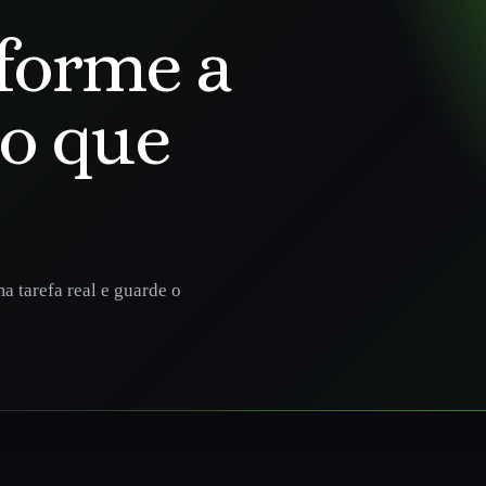
forme a
go que
a tarefa real e guarde o