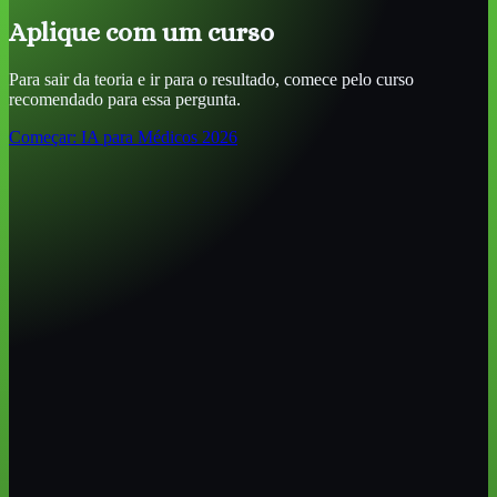
Aplique com um curso
Para sair da teoria e ir para o resultado, comece pelo curso
recomendado para essa pergunta.
Começar:
IA para Médicos 2026