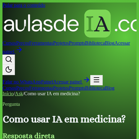
Pular para o conteúdo
Cursos
Preços
Ferramentas
Projetos
Prompts
Biblioteca
Blog
Acessar
painel
Falar no
WhatsApp
Painel
Acessar painel
Cursos
Preços
Ferramentas
Projetos
Prompts
Biblioteca
Blog
Início
/
Ask
/
Como usar IA em medicina?
Pergunta
Como usar IA em medicina?
Resposta direta