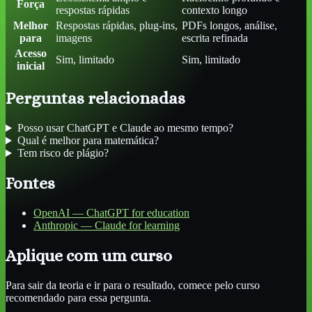
Força
respostas rápidas
contexto longo
Melhor
Respostas rápidas, plug-ins,
PDFs longos, análise,
para
imagens
escrita refinada
Acesso
Sim, limitado
Sim, limitado
inicial
Perguntas relacionadas
Posso usar ChatGPT e Claude ao mesmo tempo?
Qual é melhor para matemática?
Tem risco de plágio?
Fontes
OpenAI — ChatGPT for education
Anthropic — Claude for learning
Aplique com um curso
Para sair da teoria e ir para o resultado, comece pelo curso
recomendado para essa pergunta.