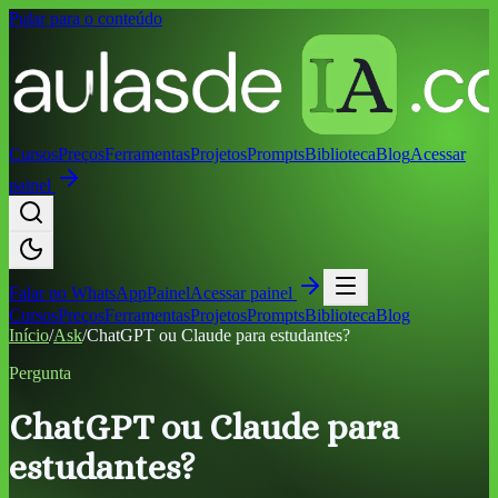
Pular para o conteúdo
Cursos
Preços
Ferramentas
Projetos
Prompts
Biblioteca
Blog
Acessar
painel
Falar no
WhatsApp
Painel
Acessar painel
Cursos
Preços
Ferramentas
Projetos
Prompts
Biblioteca
Blog
Início
/
Ask
/
ChatGPT ou Claude para estudantes?
Pergunta
ChatGPT ou Claude para
estudantes?