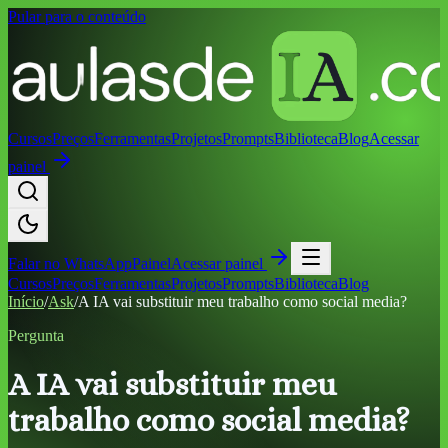
Pular para o conteúdo
Cursos
Preços
Ferramentas
Projetos
Prompts
Biblioteca
Blog
Acessar
painel
Falar no
WhatsApp
Painel
Acessar painel
Cursos
Preços
Ferramentas
Projetos
Prompts
Biblioteca
Blog
Início
/
Ask
/
A IA vai substituir meu trabalho como social media?
Pergunta
A IA vai substituir meu
trabalho como social media?