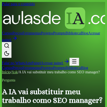
Pular para o conteúdo
Cursos
Preços
Ferramentas
Projetos
Prompts
Biblioteca
Blog
Acessar
painel
Falar no
WhatsApp
Painel
Acessar painel
Cursos
Preços
Ferramentas
Projetos
Prompts
Biblioteca
Blog
Início
/
Ask
/
A IA vai substituir meu trabalho como SEO manager?
Pergunta
A IA vai substituir meu
trabalho como SEO manager?